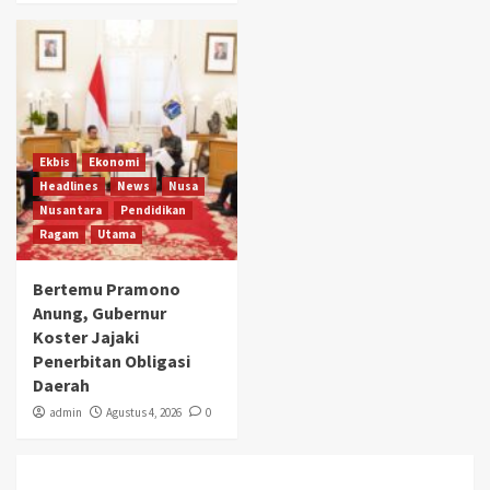
Ekbis
Ekonomi
Headlines
News
Nusa
Nusantara
Pendidikan
Ragam
Utama
Bertemu Pramono
Anung, Gubernur
Koster Jajaki
Penerbitan Obligasi
Daerah
admin
Agustus 4, 2026
0