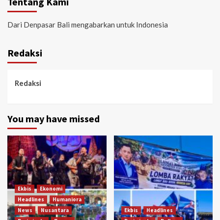
Tentang Kami
Dari Denpasar Bali mengabarkan untuk Indonesia
Redaksi
Redaksi
You may have missed
Ekbis
Ekonomi
Headlines
Humaniora
News
Nusantara
Ekbis
Headlines