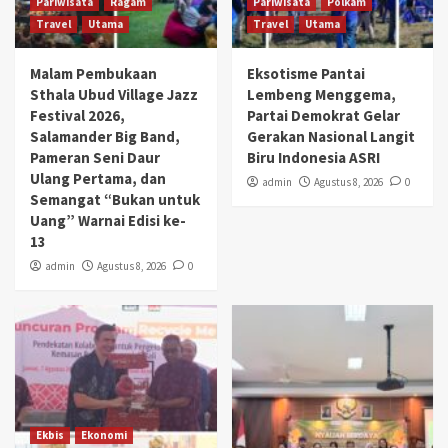
Pariwisata
Ragam
Pariwisata
Polkam
Travel
Utama
Travel
Utama
Malam Pembukaan
Eksotisme Pantai
Sthala Ubud Village Jazz
Lembeng Menggema,
Festival 2026,
Partai Demokrat Gelar
Salamander Big Band,
Gerakan Nasional Langit
Pameran Seni Daur
Biru Indonesia ASRI
Ulang Pertama, dan
admin
Agustus 8, 2026
0
Semangat “Bukan untuk
Uang” Warnai Edisi ke-
13
admin
Agustus 8, 2026
0
Ekbis
Ekonomi