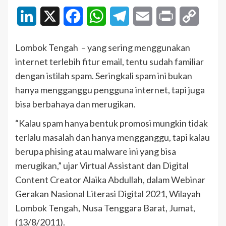
LinkedIn
X
Facebook
WhatsApp
Telegram
Email
Print
Copy
Link
Lombok Tengah – yang sering menggunakan
internet terlebih fitur email, tentu sudah familiar
dengan istilah spam. Seringkali spam ini bukan
hanya mengganggu pengguna internet, tapi juga
bisa berbahaya dan merugikan.
“Kalau spam hanya bentuk promosi mungkin tidak
terlalu masalah dan hanya mengganggu, tapi kalau
berupa phising atau malware ini yang bisa
merugikan,” ujar Virtual Assistant dan Digital
Content Creator Alaika Abdullah, dalam Webinar
Gerakan Nasional Literasi Digital 2021, Wilayah
Lombok Tengah, Nusa Tenggara Barat, Jumat,
(13/8/2011).