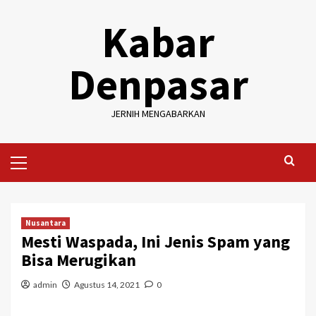
Skip
Kabar
to
content
Denpasar
JERNIH MENGABARKAN
Primary
Menu
Nusantara
Mesti Waspada, Ini Jenis Spam yang
Bisa Merugikan
admin
Agustus 14, 2021
0