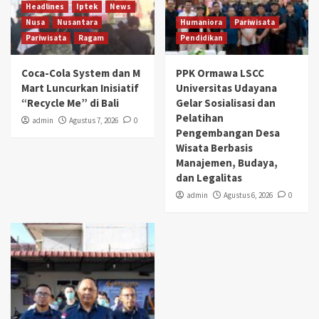
Headlines
Iptek
News
Nusa
Nusantara
Humaniora
Pariwisata
Pariwisata
Ragam
Pendidikan
Coca-Cola System dan M
PPK Ormawa LSCC
Mart Luncurkan Inisiatif
Universitas Udayana
“Recycle Me” di Bali
Gelar Sosialisasi dan
Pelatihan
admin
Agustus 7, 2026
0
Pengembangan Desa
Wisata Berbasis
Manajemen, Budaya,
dan Legalitas
admin
Agustus 6, 2026
0