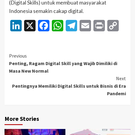
(Digital Skills) untuk membuat masyarakat
Indonesia semakin cakap digital.
LinkedIn
X
Facebook
WhatsApp
Telegram
Email
Print
Copy
Link
Continue
Previous
Penting, Ragam Digital Skill yang Wajib Dimiliki di
Reading
Masa New Normal
Next
Pentingnya Memiliki Digital Skills untuk Bisnis di Era
Pandemi
More Stories