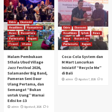
Ekbis
Ekonomi
Headlines
Humaniora
Ekbis
Ekonomi
News
Nusantara
Headlines
Iptek
News
Pariwisata
Ragam
Nusa
Nusantara
Travel
Utama
Pariwisata
Ragam
Malam Pembukaan
Coca-Cola System dan
Sthala Ubud Village
M Mart Luncurkan
Jazz Festival 2026,
Inisiatif “Recycle Me”
Salamander Big Band,
di Bali
Pameran Seni Daur
admin
Agustus 7, 2026
0
Ulang Pertama, dan
Semangat “Bukan
untuk Uang” Warnai
Edisi ke-13
admin
Agustus 8, 2026
0