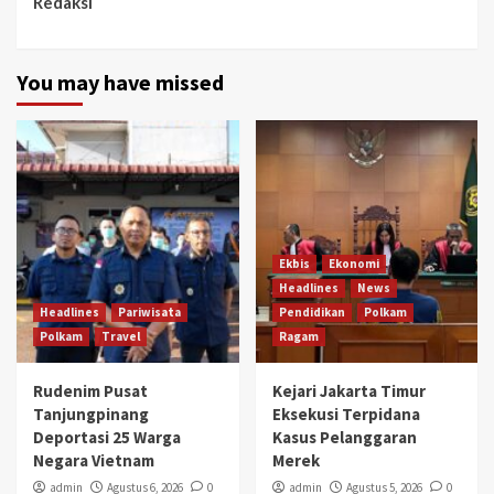
Redaksi
You may have missed
Ekbis
Ekonomi
Headlines
News
Headlines
Pariwisata
Pendidikan
Polkam
Polkam
Travel
Ragam
Rudenim Pusat
Kejari Jakarta Timur
Tanjungpinang
Eksekusi Terpidana
Deportasi 25 Warga
Kasus Pelanggaran
Negara Vietnam
Merek
admin
Agustus 6, 2026
0
admin
Agustus 5, 2026
0