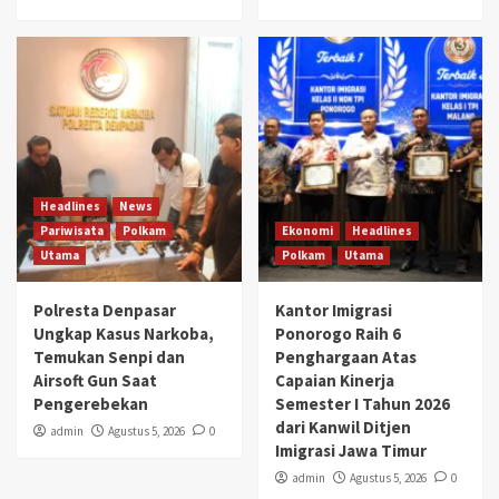
Headlines
News
Pariwisata
Polkam
Ekonomi
Headlines
Utama
Polkam
Utama
Polresta Denpasar
Kantor Imigrasi
Ungkap Kasus Narkoba,
Ponorogo Raih 6
Temukan Senpi dan
Penghargaan Atas
Airsoft Gun Saat
Capaian Kinerja
Pengerebekan
Semester I Tahun 2026
dari Kanwil Ditjen
admin
Agustus 5, 2026
0
Imigrasi Jawa Timur
admin
Agustus 5, 2026
0