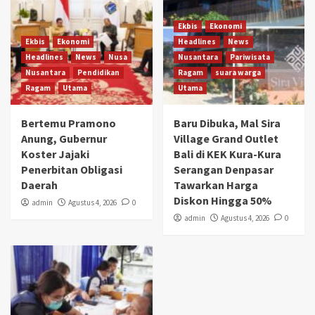
Ekbis
Ekonomi
Ekbis
Ekonomi
Headlines
News
Headlines
News
Nusa
Nusantara
Pariwisata
Nusantara
Pendidikan
Ragam
suara warga
Ragam
Utama
Utama
Bertemu Pramono
Baru Dibuka, Mal Sira
Anung, Gubernur
Village Grand Outlet
Koster Jajaki
Bali di KEK Kura-Kura
Penerbitan Obligasi
Serangan Denpasar
Daerah
Tawarkan Harga
Diskon Hingga 50%
admin
Agustus 4, 2026
0
admin
Agustus 4, 2026
0