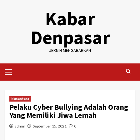
Skip
Kabar
to
content
Denpasar
JERNIH MENGABARKAN
Primary
Menu
Nusantara
Pelaku Cyber Bullying Adalah Orang
Yang Memiliki Jiwa Lemah
admin
September 15, 2021
0