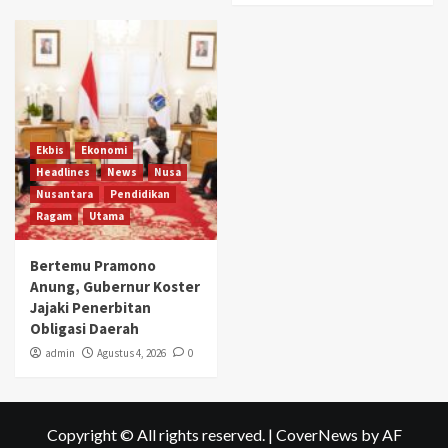
Ekbis
Ekonomi
Headlines
News
Nusa
Nusantara
Pendidikan
Ragam
Utama
Bertemu Pramono
Anung, Gubernur Koster
Jajaki Penerbitan
Obligasi Daerah
admin
Agustus 4, 2026
0
Copyright © All rights reserved.
|
CoverNews
by AF