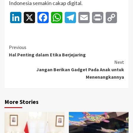
Indonesia semakin cakap digital.
LinkedIn
X
Facebook
WhatsApp
Telegram
Email
Print
Copy
Link
Continue
Previous
Hal Penting dalam Etika Berjejaring
Reading
Next
Jangan Berikan Gadget Pada Anak untuk
Menenangkannya
More Stories