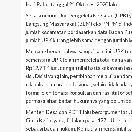
Hari Rabu, tanggal 21 Oktober 2020 lalu.
Secara umum, Unit Pengelola Kegiatan (UPK)
Langsung Masyarakat (BLM) eks PNPM di Indon
jumlah kecamatan berdasarkan data Badan Pusa
jumlah UPK kurang lebih sama dengan jumlah 
Memang benar, bahwa sampai saat ini, UPK ter
sementara UPK telah mengelola total dana yan
Rp12,7 Triliun, dengan nilai harta kekayaan (as
sisi. Disisi yang lain, pembinaan melalui pen
dilakukan secara profesional, selain tidak ad
formal oleh tenaga konsultan dan fasilitator 
permasalahan badan hukumnya yang belum begi
Menteri Desa dan PDTT lalu berargumentasi
Cipta Kerja, yang di dalam pasal 177 UU ter
sebagai badan hukum. Kemudian mengambil taf