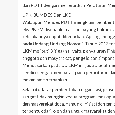
dan PDTT dengan menerbitkan Peraturan Men
UPK, BUMDES Dan LKD
Walaupun Mendes PDTT mengklaim pembentuka
eks PNPM disebabkan alasan payung hukum UPK d
kebijakannya dapat dibenarkan. Apalagi meng
pada Undang-Undang Nomor 1 Tahun 2013 ten
LKM meliputi 3 (tiga) hal, yaitu penyaluran P
anggota dan masyarakat, pengelolaan simpana
Mendasarkan pada UU LKM ini, justru telah me
sendiri dengan membatasi pada perputaran dan
mekanisme perbankan.
Selain itu, latar pembentukan organisasi, p
sangat tidak mungkin kedua program, meskipu
dan masyarakat desa, namun diinisiasi denga
terbentuk dari, oleh dan untuk masyarakat d