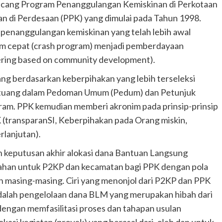
ancang Program Penanggulangan Kemiskinan di Perkotaan
di Perdesaan (PPK) yang dimulai pada Tahun 1998.
enanggulangan kemiskinan yang telah lebih awal
ram cepat (crash program) menjadi pemberdayaan
ring based on community development).
ang berdasarkan keberpihakan yang lebih terseleksi
rtuang dalam Pedoman Umum (Pedum) dan Petunjuk
ram. PPK kemudian memberi akronim pada prinsip-prinsip
transparanSI, Keberpihakan pada Orang miskin,
rlanjutan).
 keputusan akhir alokasi dana Bantuan Langsung
urahan untuk P2KP dan kecamatan bagi PPK dengan pola
yah masing-masing. Ciri yang menonjol dari P2KP dan PPK
alah pengelolaan dana BLM yang merupakan hibah dari
dengan memfasilitasi proses dan tahapan usulan
kasi kegiatan (proyek) yang berasal dari, oleh dan untuk