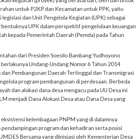
urahan untuk P2KP dan Kecamatan untuk PPK, yaitu
egislasi dan Unit Pengelola Kegiatan (UPK) sebagai
terbentuknya UPK dalam perspektif pengelolaan keuangan
ntah kepada Pemerintah Daerah (Pemda) pada Tahun
intahan dari Presiden Soesilo Bambang Yudhoyono
an berlakunya Undang-Undang Nomor 6 Tahun 2014
 dan Pembangunan Daerah Tertinggal dan Transmigrasi
engelola program pembangunan di perdesaan. Berbeda
yah dan alokasi dana desa mengacu pada UU Desa ini
BLM menjadi Dana Alokasi Desa atau Dana Desa yang
n eksistensi kelembagaan PNPM yang di dalamnya
 pendampingan program dan kehadiran serta posisi
MDES Bersama yang diinisiasi oleh Kementerian Desa