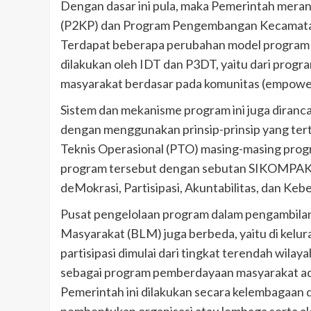
Dengan dasar ini pula, maka Pemerintah mer
(P2KP) dan Program Pengembangan Kecamatan 
Terdapat beberapa perubahan model program p
dilakukan oleh IDT dan P3DT, yaitu dari prog
masyarakat berdasar pada komunitas (empowe
Sistem dan mekanisme program ini juga diranc
dengan menggunakan prinsip-prinsip yang te
Teknis Operasional (PTO) masing-masing prog
program tersebut dengan sebutan SIKOMPAK (
deMokrasi, Partisipasi, Akuntabilitas, dan Kebe
Pusat pengelolaan program dalam pengambilan
Masyarakat (BLM) juga berbeda, yaitu di kel
partisipasi dimulai dari tingkat terendah wila
sebagai program pemberdayaan masyarakat ad
Pemerintah ini dilakukan secara kelembagaan 
pembentukan organisasi atau lembaga serta alo