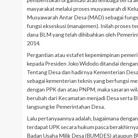
masyarakat melalui proses musyawarah di Kel
Musyawarah Antar Desa (MAD) sebagai fungsi l
fungsi ekseskusi (manajemen). Inilah proses 
dana BLM yang telah dihibahkan oleh Pemeri
2014.
Pergantian atau estafet kepemimpinan pemer
kepada Presiden Joko Widodo ditandai deng
Tentang Desa dan hadirnya Kementerian Desa
sebagai kementerian teknis yang berfungsi m
dengan PPK dan atau PNPM, maka sasaran wila
berubah dari Kecamatan menjadi Desa serta 
langsung ke Pemerintahan Desa.
Lalu pertanyaannya adalah, bagaimana denga
terdapat UPK secara hukum pasca berakhirnya
Badan Usaha Milik Desa (BUMDES) ataupun BU