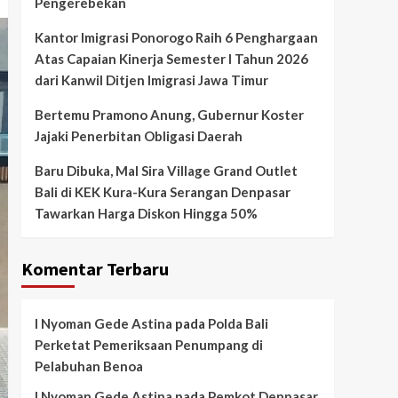
Pengerebekan
Kantor Imigrasi Ponorogo Raih 6 Penghargaan
Atas Capaian Kinerja Semester I Tahun 2026
dari Kanwil Ditjen Imigrasi Jawa Timur
Bertemu Pramono Anung, Gubernur Koster
Jajaki Penerbitan Obligasi Daerah
Baru Dibuka, Mal Sira Village Grand Outlet
Bali di KEK Kura-Kura Serangan Denpasar
Tawarkan Harga Diskon Hingga 50%
Komentar Terbaru
I Nyoman Gede Astina
pada
Polda Bali
Perketat Pemeriksaan Penumpang di
Pelabuhan Benoa
I Nyoman Gede Astina
pada
Pemkot Denpasar