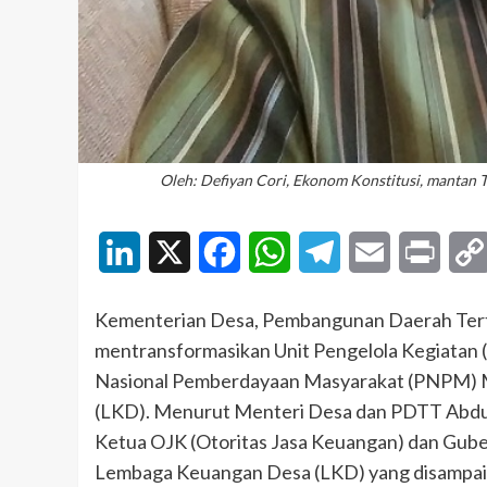
Oleh: Defiyan Cori, Ekonom Konstitusi, mant
LinkedIn
X
Facebook
WhatsApp
Telegram
Email
Print
Kementerian Desa, Pembangunan Daerah Tert
mentransformasikan Unit Pengelola Kegiata
Nasional Pemberdayaan Masyarakat (PNPM) 
(LKD). Menurut Menteri Desa dan PDTT Abdul 
Ketua OJK (Otoritas Jasa Keuangan) dan Gube
Lembaga Keuangan Desa (LKD) yang disampaikan