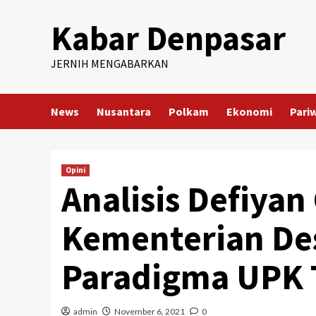
Skip
Kabar Denpasar
to
content
JERNIH MENGABARKAN
News
Nusantara
Polkam
Ekonomi
Pari
Opini
Analisis Defiyan
Kementerian De
Paradigma UPK 
admin
November 6, 2021
0