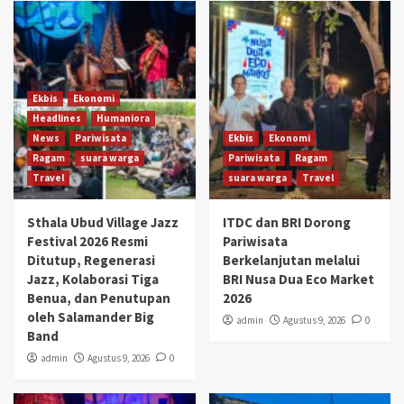
Ekbis
Ekonomi
Headlines
Humaniora
News
Pariwisata
Ekbis
Ekonomi
Ragam
suara warga
Pariwisata
Ragam
Travel
suara warga
Travel
Sthala Ubud Village Jazz
ITDC dan BRI Dorong
Festival 2026 Resmi
Pariwisata
Ditutup, Regenerasi
Berkelanjutan melalui
Jazz, Kolaborasi Tiga
BRI Nusa Dua Eco Market
Benua, dan Penutupan
2026
oleh Salamander Big
admin
Agustus 9, 2026
0
Band
admin
Agustus 9, 2026
0