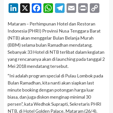
LinkedIn
X
Facebook
WhatsApp
Telegram
Email
Print
Copy
Link
Mataram – Perhimpunan Hotel dan Restoran
Indonesia (PHRI) Provinsi Nusa Tenggara Barat
(NTB) akan menggelar Bulan Belanja Murah
(BBM) selama bulan Ramadhan mendatang.
Sebanyak 33 Hotel di NTB terlibat dalam kegiatan
yang rencananya akan di launching pada tanggal 2
Mei 2018 mendatang tersebut.
“Ini adalah program special di Pulau Lombok pada
Bulan Ramadhan, kita nanti akan siapkan last
minute booking dengan potongan harga luar
biasa, dan juga diskon menginap minimal 30
persen”, kata Wedhok Suprapti, Sekretaris PHRI
NTB, di Hotel Golden Palace, Mataram (26/4).