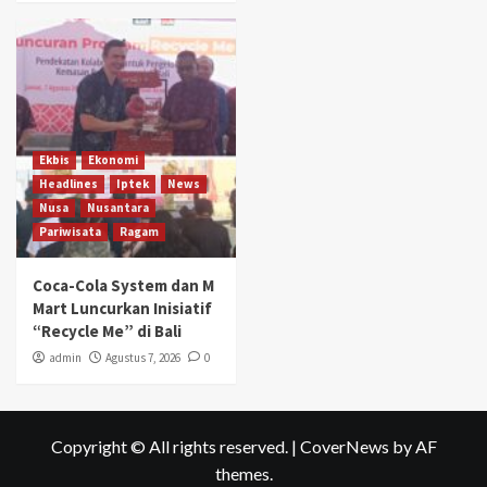
Ekbis
Ekonomi
Headlines
Iptek
News
Nusa
Nusantara
Pariwisata
Ragam
Coca-Cola System dan M
Mart Luncurkan Inisiatif
“Recycle Me” di Bali
admin
Agustus 7, 2026
0
Copyright © All rights reserved.
|
CoverNews
by AF
themes.