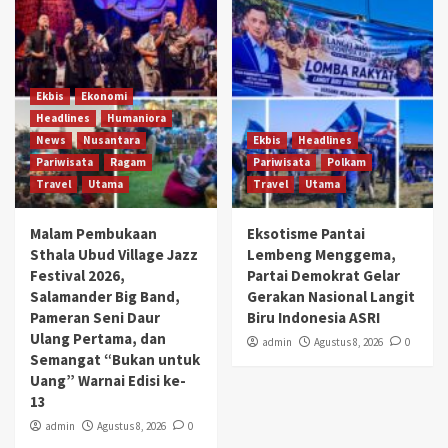
Ekbis
Ekonomi
Headlines
Humaniora
News
Nusantara
Ekbis
Headlines
Pariwisata
Ragam
Pariwisata
Polkam
Travel
Utama
Travel
Utama
Malam Pembukaan
Eksotisme Pantai
Sthala Ubud Village Jazz
Lembeng Menggema,
Festival 2026,
Partai Demokrat Gelar
Salamander Big Band,
Gerakan Nasional Langit
Pameran Seni Daur
Biru Indonesia ASRI
Ulang Pertama, dan
admin
Agustus 8, 2026
0
Semangat “Bukan untuk
Uang” Warnai Edisi ke-
13
admin
Agustus 8, 2026
0