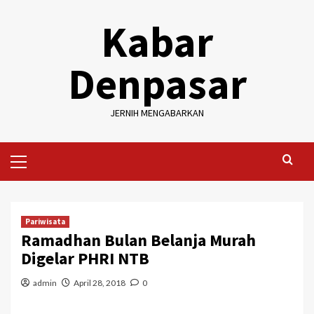
Skip
Kabar
to
content
Denpasar
JERNIH MENGABARKAN
Primary
Menu
Pariwisata
Ramadhan Bulan Belanja Murah
Digelar PHRI NTB
admin
April 28, 2018
0