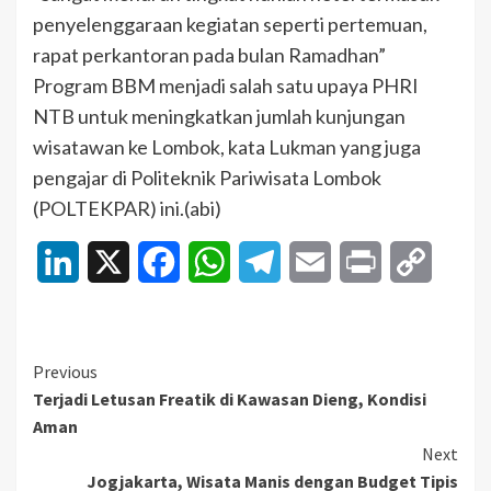
penyelenggaraan kegiatan seperti pertemuan,
rapat perkantoran pada bulan Ramadhan”
Program BBM menjadi salah satu upaya PHRI
NTB untuk meningkatkan jumlah kunjungan
wisatawan ke Lombok, kata Lukman yang juga
pengajar di Politeknik Pariwisata Lombok
(POLTEKPAR) ini.(abi)
LinkedIn
X
Facebook
WhatsApp
Telegram
Email
Print
Copy
Link
Continue
Previous
Terjadi Letusan Freatik di Kawasan Dieng, Kondisi
Reading
Aman
Next
Jogjakarta, Wisata Manis dengan Budget Tipis