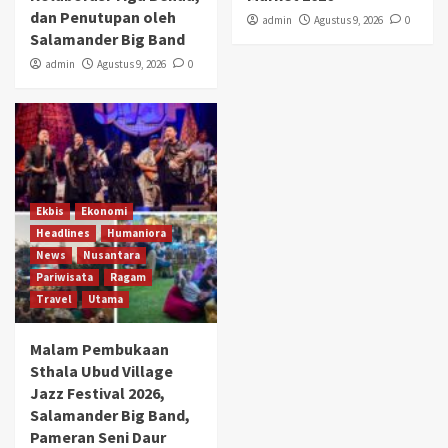
dan Penutupan oleh
admin
Agustus 9, 2026
0
Salamander Big Band
admin
Agustus 9, 2026
0
Ekbis
Ekonomi
Headlines
Humaniora
News
Nusantara
Pariwisata
Ragam
Travel
Utama
Malam Pembukaan
Sthala Ubud Village
Jazz Festival 2026,
Salamander Big Band,
Pameran Seni Daur