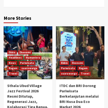
More Stories
Ekbis
Ekonomi
Headlines
Humaniora
News
Pariwisata
Ekbis
Ekonomi
Ragam
suara warga
Pariwisata
Ragam
Travel
suara warga
Travel
Sthala Ubud Village
ITDC dan BRI Dorong
Jazz Festival 2026
Pariwisata
Resmi Ditutup,
Berkelanjutan melalui
Regenerasi Jazz,
BRI Nusa Dua Eco
Kolaborasi Tiga Benua,
Market 2026