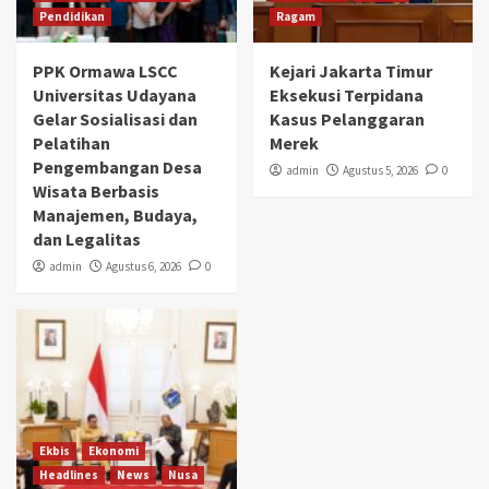
Pendidikan
Ragam
PPK Ormawa LSCC
Kejari Jakarta Timur
Universitas Udayana
Eksekusi Terpidana
Gelar Sosialisasi dan
Kasus Pelanggaran
Pelatihan
Merek
Pengembangan Desa
admin
Agustus 5, 2026
0
Wisata Berbasis
Manajemen, Budaya,
dan Legalitas
admin
Agustus 6, 2026
0
Ekbis
Ekonomi
Headlines
News
Nusa