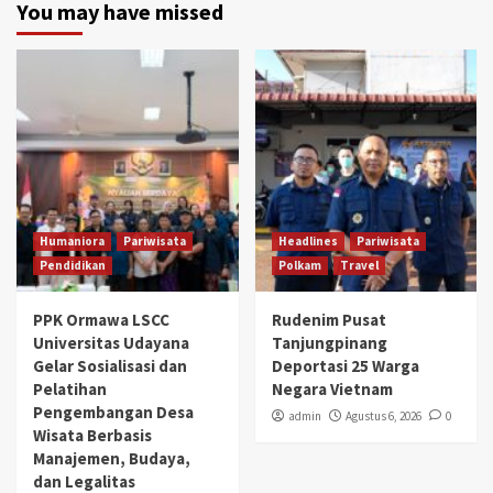
You may have missed
Humaniora
Pariwisata
Headlines
Pariwisata
Pendidikan
Polkam
Travel
PPK Ormawa LSCC
Rudenim Pusat
Universitas Udayana
Tanjungpinang
Gelar Sosialisasi dan
Deportasi 25 Warga
Pelatihan
Negara Vietnam
Pengembangan Desa
admin
Agustus 6, 2026
0
Wisata Berbasis
Manajemen, Budaya,
dan Legalitas