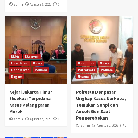
admin
Agustus 6, 2026
0
Ekbis
Ekonomi
Headlines
News
Headlines
News
Pendidikan
Polkam
Pariwisata
Polkam
Ragam
Utama
Kejari Jakarta Timur
Polresta Denpasar
Eksekusi Terpidana
Ungkap Kasus Narkoba,
Kasus Pelanggaran
Temukan Senpi dan
Merek
Airsoft Gun Saat
Pengerebekan
admin
Agustus 5, 2026
0
admin
Agustus 5, 2026
0