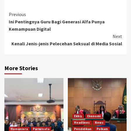
Continue
Previous
Ini Pentingnya Guru Bagi Generasi Alfa Punya
Reading
Kemampuan Digital
Next
Kenali Jenis-jenis Pelecehan Seksual di Media Sosial
More Stories
Ekbis
Ekonomi
Headlines
News
Humaniora
Pariwisata
Pendidikan
Polkam