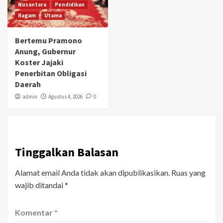
Nusantara
Pendidikan
Ragam
Utama
Bertemu Pramono
Anung, Gubernur
Koster Jajaki
Penerbitan Obligasi
Daerah
admin
Agustus 4, 2026
0
Tinggalkan Balasan
Alamat email Anda tidak akan dipublikasikan.
Ruas yang
wajib ditandai
*
Komentar
*