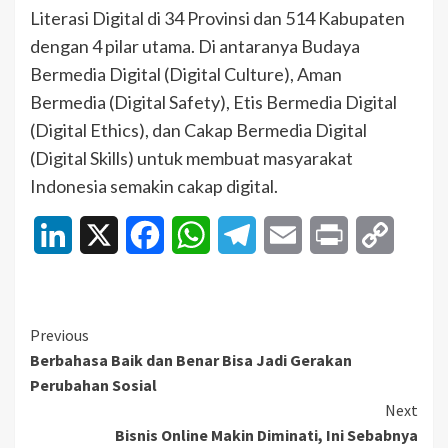
Literasi Digital di 34 Provinsi dan 514 Kabupaten
dengan 4 pilar utama. Di antaranya Budaya
Bermedia Digital (Digital Culture), Aman
Bermedia (Digital Safety), Etis Bermedia Digital
(Digital Ethics), dan Cakap Bermedia Digital
(Digital Skills) untuk membuat masyarakat
Indonesia semakin cakap digital.
LinkedIn
X
Facebook
WhatsApp
Telegram
Email
Print
Copy
Link
Continue
Previous
Berbahasa Baik dan Benar Bisa Jadi Gerakan
Reading
Perubahan Sosial
Next
Bisnis Online Makin Diminati, Ini Sebabnya