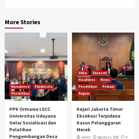
More Stories
Ekbis
Ekonomi
Headlines
News
Humaniora
Pariwisata
Pendidikan
Polkam
Pendidikan
Ragam
PPK Ormawa LSCC
Kejari Jakarta Timur
Universitas Udayana
Eksekusi Terpidana
Gelar Sosialisasi dan
Kasus Pelanggaran
Pelatihan
Merek
Pengembangan Desa
admin
Agustus 5, 2026
0