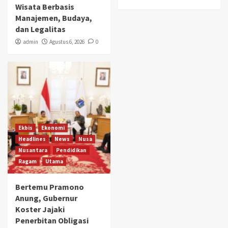
Wisata Berbasis
Manajemen, Budaya,
dan Legalitas
admin
Agustus 6, 2026
0
Ekbis
Ekonomi
Headlines
News
Nusa
Nusantara
Pendidikan
Ragam
Utama
Bertemu Pramono
Anung, Gubernur
Koster Jajaki
Penerbitan Obligasi