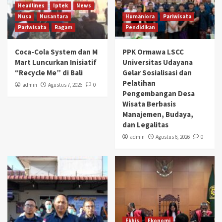
Headlines
Iptek
News
Nusa
Nusantara
Humaniora
Pariwisata
Pariwisata
Ragam
Pendidikan
Coca-Cola System dan M
PPK Ormawa LSCC
Mart Luncurkan Inisiatif
Universitas Udayana
“Recycle Me” di Bali
Gelar Sosialisasi dan
Pelatihan
admin
Agustus 7, 2026
0
Pengembangan Desa
Wisata Berbasis
Manajemen, Budaya,
dan Legalitas
admin
Agustus 6, 2026
0
Ekbis
Ekonomi