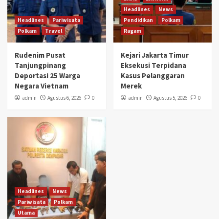
Headlines
News
Headlines
Pariwisata
Pendidikan
Polkam
Polkam
Travel
Ragam
Rudenim Pusat
Kejari Jakarta Timur
Tanjungpinang
Eksekusi Terpidana
Deportasi 25 Warga
Kasus Pelanggaran
Negara Vietnam
Merek
admin
Agustus 6, 2026
0
admin
Agustus 5, 2026
0
Headlines
News
Pariwisata
Polkam
Utama