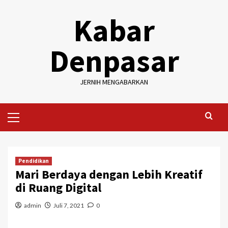
Skip
Kabar
to
content
Denpasar
JERNIH MENGABARKAN
Primary
Menu
Pendidikan
Mari Berdaya dengan Lebih Kreatif
di Ruang Digital
admin
Juli 7, 2021
0