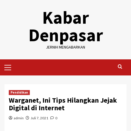
Skip
Kabar
to
content
Denpasar
JERNIH MENGABARKAN
Primary
Menu
Pendidikan
Warganet, Ini Tips Hilangkan Jejak
Digital di Internet
admin
Juli 7, 2021
0