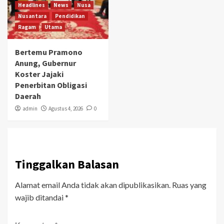
Headlines
News
Nusa
Nusantara
Pendidikan
Ragam
Utama
Bertemu Pramono
Anung, Gubernur
Koster Jajaki
Penerbitan Obligasi
Daerah
admin
Agustus 4, 2026
0
Tinggalkan Balasan
Alamat email Anda tidak akan dipublikasikan.
Ruas yang
wajib ditandai
*