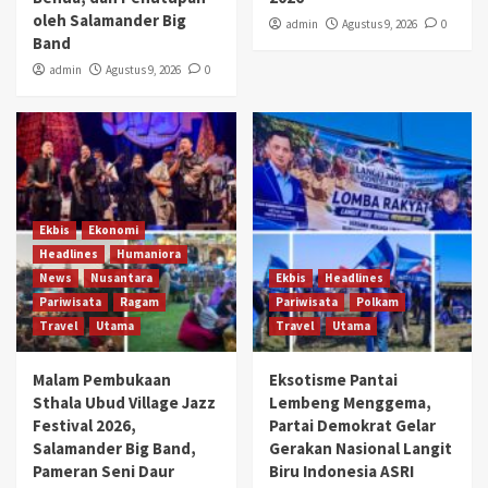
oleh Salamander Big
admin
Agustus 9, 2026
0
Band
admin
Agustus 9, 2026
0
Ekbis
Ekonomi
Headlines
Humaniora
News
Nusantara
Ekbis
Headlines
Pariwisata
Ragam
Pariwisata
Polkam
Travel
Utama
Travel
Utama
Malam Pembukaan
Eksotisme Pantai
Sthala Ubud Village Jazz
Lembeng Menggema,
Festival 2026,
Partai Demokrat Gelar
Salamander Big Band,
Gerakan Nasional Langit
Pameran Seni Daur
Biru Indonesia ASRI