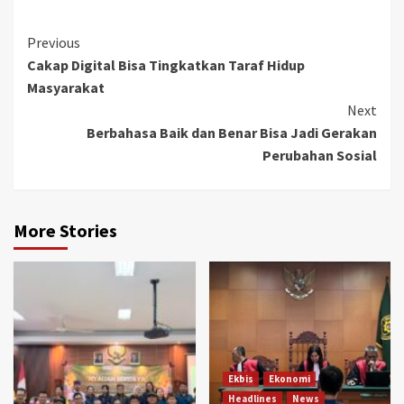
Continue
Previous
Cakap Digital Bisa Tingkatkan Taraf Hidup
Reading
Masyarakat
Next
Berbahasa Baik dan Benar Bisa Jadi Gerakan
Perubahan Sosial
More Stories
Ekbis
Ekonomi
Headlines
News