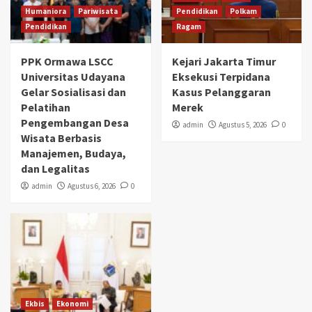
Humaniora
Pariwisata
Pendidikan
Polkam
Pendidikan
Ragam
PPK Ormawa LSCC
Kejari Jakarta Timur
Universitas Udayana
Eksekusi Terpidana
Gelar Sosialisasi dan
Kasus Pelanggaran
Pelatihan
Merek
Pengembangan Desa
admin
Agustus 5, 2026
0
Wisata Berbasis
Manajemen, Budaya,
dan Legalitas
admin
Agustus 6, 2026
0
Ekbis
Ekonomi