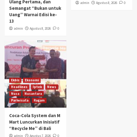
Ulang Pertama, dan
admin
Agustus 8, 2026
0
Semangat “Bukan untuk
Uang” Warnai Edisi ke-
13
admin
Agustus 8, 2026
0
Ekbis
Ekonomi
Headlines
Iptek
News
Nusa
Nusantara
Pariwisata
Ragam
Coca-Cola System dan M
Mart Luncurkan Inisiatif
“Recycle Me” di Bali
admin
Agustus 7, 2026
0