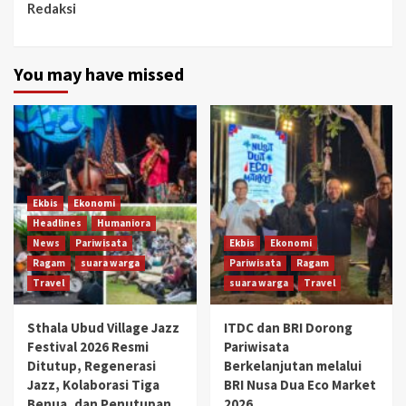
Redaksi
You may have missed
Ekbis
Ekonomi
Headlines
Humaniora
News
Pariwisata
Ekbis
Ekonomi
Ragam
suara warga
Pariwisata
Ragam
Travel
suara warga
Travel
Sthala Ubud Village Jazz
ITDC dan BRI Dorong
Festival 2026 Resmi
Pariwisata
Ditutup, Regenerasi
Berkelanjutan melalui
Jazz, Kolaborasi Tiga
BRI Nusa Dua Eco Market
Benua, dan Penutupan
2026