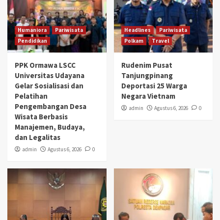
Humaniora
Pariwisata
Headlines
Pariwisata
Pendidikan
Polkam
Travel
PPK Ormawa LSCC
Rudenim Pusat
Universitas Udayana
Tanjungpinang
Gelar Sosialisasi dan
Deportasi 25 Warga
Pelatihan
Negara Vietnam
Pengembangan Desa
admin
Agustus 6, 2026
0
Wisata Berbasis
Manajemen, Budaya,
dan Legalitas
admin
Agustus 6, 2026
0