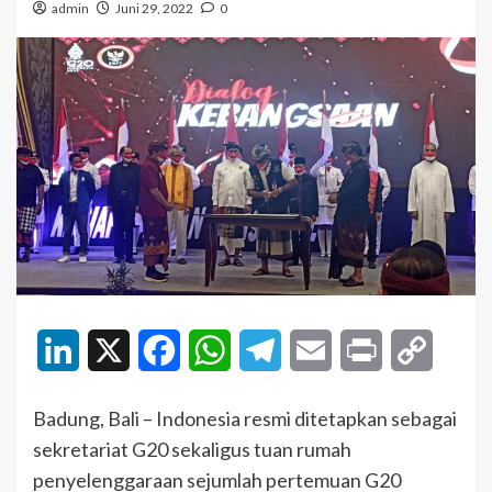
admin
Juni 29, 2022
0
LinkedIn
X
Facebook
WhatsApp
Telegram
Email
Print
Copy
Link
Badung, Bali – Indonesia resmi ditetapkan sebagai
sekretariat G20 sekaligus tuan rumah
penyelenggaraan sejumlah pertemuan G20