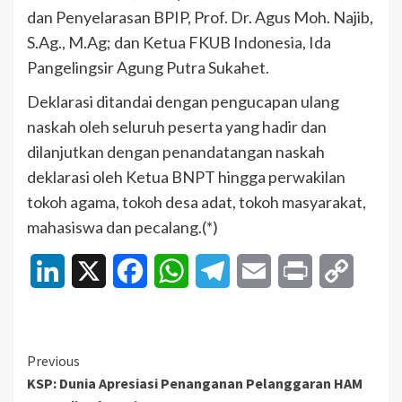
dan Penyelarasan BPIP, Prof. Dr. Agus Moh. Najib,
S.Ag., M.Ag; dan Ketua FKUB Indonesia, Ida
Pangelingsir Agung Putra Sukahet.
Deklarasi ditandai dengan pengucapan ulang
naskah oleh seluruh peserta yang hadir dan
dilanjutkan dengan penandatangan naskah
deklarasi oleh Ketua BNPT hingga perwakilan
tokoh agama, tokoh desa adat, tokoh masyarakat,
mahasiswa dan pecalang.(*)
LinkedIn
X
Facebook
WhatsApp
Telegram
Email
Print
Copy
Link
Continue
Previous
KSP: Dunia Apresiasi Penanganan Pelanggaran HAM
Reading