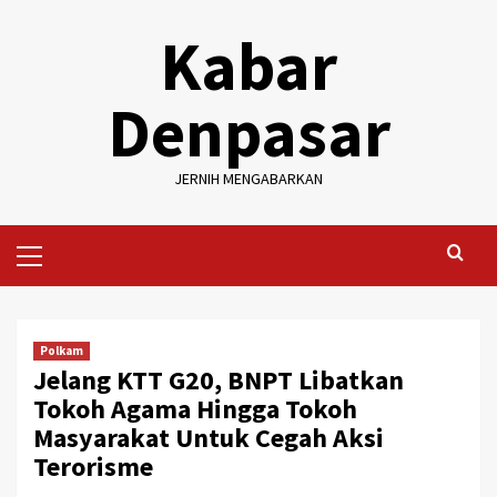
Skip
Kabar
to
content
Denpasar
JERNIH MENGABARKAN
Primary
Menu
Polkam
Jelang KTT G20, BNPT Libatkan
Tokoh Agama Hingga Tokoh
Masyarakat Untuk Cegah Aksi
Terorisme