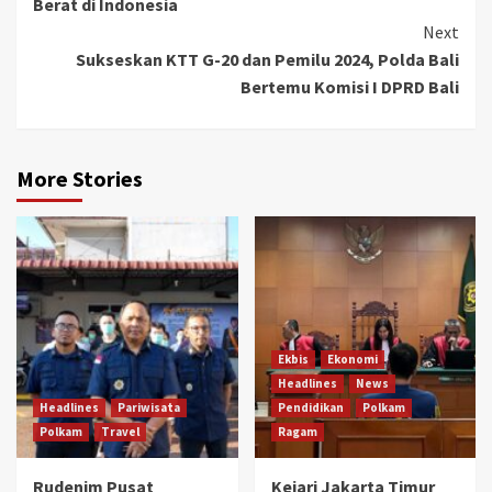
Berat di Indonesia
Next
Sukseskan KTT G-20 dan Pemilu 2024, Polda Bali
Bertemu Komisi I DPRD Bali
More Stories
Ekbis
Ekonomi
Headlines
News
Headlines
Pariwisata
Pendidikan
Polkam
Polkam
Travel
Ragam
Rudenim Pusat
Kejari Jakarta Timur