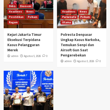
Ekbis
Ekonomi
Headlines
News
Headlines
News
Pendidikan
Polkam
Pariwisata
Polkam
Ragam
Utama
Kejari Jakarta Timur
Polresta Denpasar
Eksekusi Terpidana
Ungkap Kasus Narkoba,
Kasus Pelanggaran
Temukan Senpi dan
Merek
Airsoft Gun Saat
Pengerebekan
admin
Agustus 5, 2026
0
admin
Agustus 5, 2026
0