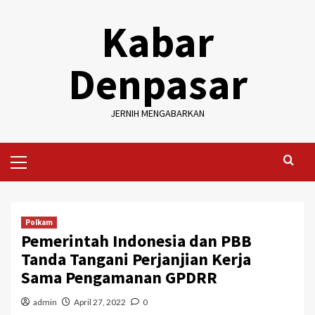
Skip
Kabar
to
content
Denpasar
JERNIH MENGABARKAN
Primary
Menu
Polkam
Pemerintah Indonesia dan PBB
Tanda Tangani Perjanjian Kerja
Sama Pengamanan GPDRR
admin
April 27, 2022
0