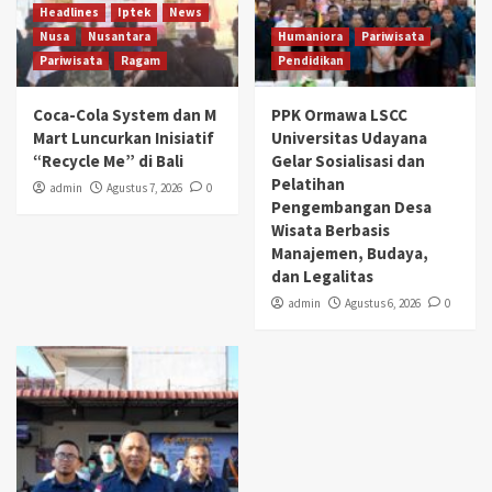
Headlines
Iptek
News
Nusa
Nusantara
Humaniora
Pariwisata
Pariwisata
Ragam
Pendidikan
Coca-Cola System dan M
PPK Ormawa LSCC
Mart Luncurkan Inisiatif
Universitas Udayana
“Recycle Me” di Bali
Gelar Sosialisasi dan
Pelatihan
admin
Agustus 7, 2026
0
Pengembangan Desa
Wisata Berbasis
Manajemen, Budaya,
dan Legalitas
admin
Agustus 6, 2026
0