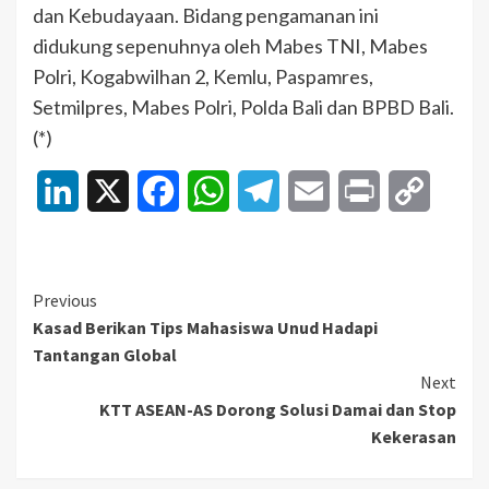
dan Kebudayaan. Bidang pengamanan ini
didukung sepenuhnya oleh Mabes TNI, Mabes
Polri, Kogabwilhan 2, Kemlu, Paspamres,
Setmilpres, Mabes Polri, Polda Bali dan BPBD Bali.
(*)
LinkedIn
X
Facebook
WhatsApp
Telegram
Email
Print
Copy
Link
Continue
Previous
Kasad Berikan Tips Mahasiswa Unud Hadapi
Reading
Tantangan Global
Next
KTT ASEAN-AS Dorong Solusi Damai dan Stop
Kekerasan