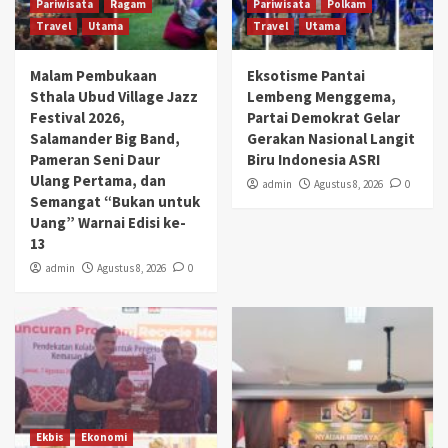
Pariwisata
Ragam
Pariwisata
Polkam
Travel
Utama
Travel
Utama
Malam Pembukaan
Eksotisme Pantai
Sthala Ubud Village Jazz
Lembeng Menggema,
Festival 2026,
Partai Demokrat Gelar
Salamander Big Band,
Gerakan Nasional Langit
Pameran Seni Daur
Biru Indonesia ASRI
Ulang Pertama, dan
admin
Agustus 8, 2026
0
Semangat “Bukan untuk
Uang” Warnai Edisi ke-
13
admin
Agustus 8, 2026
0
Ekbis
Ekonomi