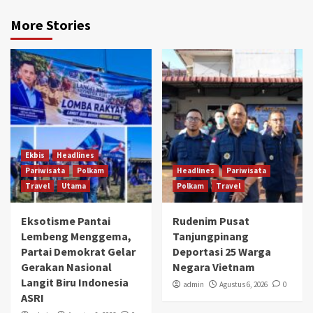
More Stories
Ekbis
Headlines
Pariwisata
Polkam
Headlines
Pariwisata
Travel
Utama
Polkam
Travel
Eksotisme Pantai
Rudenim Pusat
Lembeng Menggema,
Tanjungpinang
Partai Demokrat Gelar
Deportasi 25 Warga
Gerakan Nasional
Negara Vietnam
Langit Biru Indonesia
admin
Agustus 6, 2026
0
ASRI