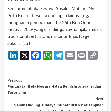
Seusai membuka Festival Yosakai Matsuri, Ny
Putri Koster beserta undangan lainnya juga
menghadiri pembukaan The 26th Bon Odori
Festival 2019 yang diisi dengan penampilan musik
tradisional serta stand makanan khas Negeri
Sakura. (zal)
LinkedIn
X
Facebook
WhatsApp
Telegram
Email
Print
Copy
Link
Continue
Previous
Penguatan Bela Negara Halau Benih Intoleransi dan
Reading
Terorisme
Next
Selain Lindungi Budaya, Gubernur Koster Janjikan