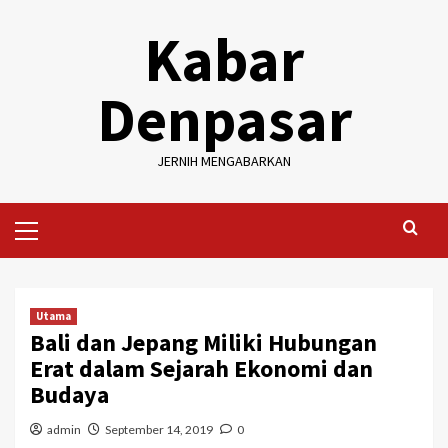
Skip
Kabar
to
content
Denpasar
JERNIH MENGABARKAN
Primary
Menu
Utama
Bali dan Jepang Miliki Hubungan
Erat dalam Sejarah Ekonomi dan
Budaya
admin
September 14, 2019
0