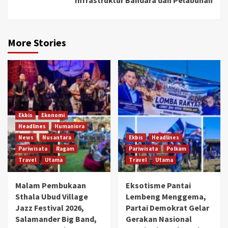
Infrastruktur Bandara dan Pelabuhan
More Stories
Ekbis
Ekonomi
Headlines
Humaniora
News
Nusantara
Ekbis
Headlines
Pariwisata
Ragam
Pariwisata
Polkam
Travel
Utama
Travel
Utama
Malam Pembukaan
Eksotisme Pantai
Sthala Ubud Village
Lembeng Menggema,
Jazz Festival 2026,
Partai Demokrat Gelar
Salamander Big Band,
Gerakan Nasional