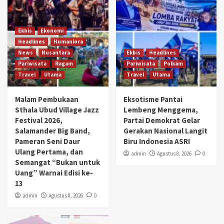
Ekbis
Ekonomi
Headlines
Humaniora
News
Nusantara
Ekbis
Headlines
Pariwisata
Ragam
Pariwisata
Polkam
Travel
Utama
Travel
Utama
Malam Pembukaan
Eksotisme Pantai
Sthala Ubud Village Jazz
Lembeng Menggema,
Festival 2026,
Partai Demokrat Gelar
Salamander Big Band,
Gerakan Nasional Langit
Pameran Seni Daur
Biru Indonesia ASRI
Ulang Pertama, dan
admin
Agustus 8, 2026
0
Semangat “Bukan untuk
Uang” Warnai Edisi ke-
13
admin
Agustus 8, 2026
0