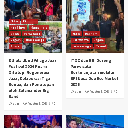
Ekbis
Ekonomi
Headlines
Humaniora
News
Pariwisata
Ekbis
Ekonomi
Ragam
suara warga
Pariwisata
Ragam
Travel
suara warga
Travel
Sthala Ubud Village Jazz
ITDC dan BRI Dorong
Festival 2026 Resmi
Pariwisata
Ditutup, Regenerasi
Berkelanjutan melalui
Jazz, Kolaborasi Tiga
BRI Nusa Dua Eco Market
Benua, dan Penutupan
2026
oleh Salamander Big
admin
Agustus 9, 2026
0
Band
admin
Agustus 9, 2026
0