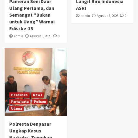
Pameran Seni Daur
Langit Biru Indonesia
Ulang Pertama, dan
ASRI
Semangat “Bukan
admin
Agustus 8, 2026
0
untuk Uang” Warnai
Edisi ke-13
admin
Agustus 8, 2026
0
Headlines
News
Pariwisata
Polkam
Utama
Polresta Denpasar
Ungkap Kasus
Narkoba, Temukan