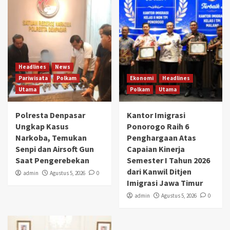
Headlines
News
Pariwisata
Polkam
Ekonomi
Headlines
Utama
Polkam
Utama
Polresta Denpasar
Kantor Imigrasi
Ungkap Kasus
Ponorogo Raih 6
Narkoba, Temukan
Penghargaan Atas
Senpi dan Airsoft Gun
Capaian Kinerja
Saat Pengerebekan
Semester I Tahun 2026
dari Kanwil Ditjen
admin
Agustus 5, 2026
0
Imigrasi Jawa Timur
admin
Agustus 5, 2026
0