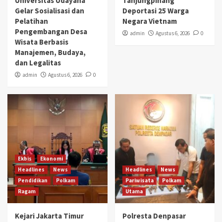
Universitas Udayana
Tanjungpinang
Gelar Sosialisasi dan
Deportasi 25 Warga
Pelatihan
Negara Vietnam
Pengembangan Desa
admin
Agustus 6, 2026
0
Wisata Berbasis
Manajemen, Budaya,
dan Legalitas
admin
Agustus 6, 2026
0
Ekbis
Ekonomi
Headlines
News
Headlines
News
Pendidikan
Polkam
Pariwisata
Polkam
Ragam
Utama
Kejari Jakarta Timur
Polresta Denpasar