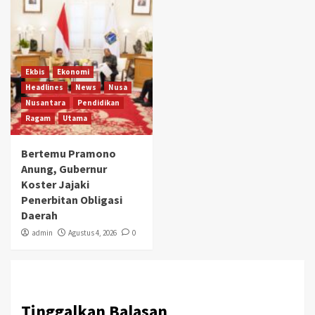
Ekbis
Ekonomi
Headlines
News
Nusa
Nusantara
Pendidikan
Ragam
Utama
Bertemu Pramono
Anung, Gubernur
Koster Jajaki
Penerbitan Obligasi
Daerah
admin
Agustus 4, 2026
0
Tinggalkan Balasan