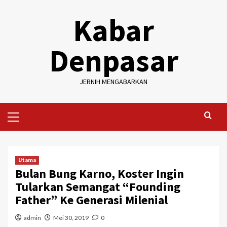
Skip
Kabar
to
content
Denpasar
JERNIH MENGABARKAN
Primary
Menu
Utama
Bulan Bung Karno, Koster Ingin
Tularkan Semangat “Founding
Father” Ke Generasi Milenial
admin
Mei 30, 2019
0