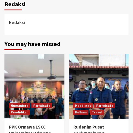
Redaksi
Redaksi
You may have missed
Humaniora
Pariwisata
Headlines
Pariwisata
Pendidikan
Polkam
Travel
PPK Ormawa LSCC
Rudenim Pusat