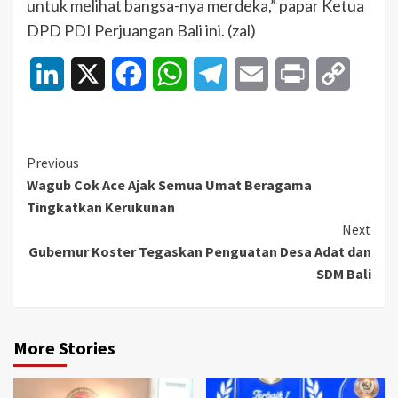
untuk melihat bangsa-nya merdeka,” papar Ketua
DPD PDI Perjuangan Bali ini. (zal)
LinkedIn
X
Facebook
WhatsApp
Telegram
Email
Print
Copy
Link
Continue
Previous
Wagub Cok Ace Ajak Semua Umat Beragama
Reading
Tingkatkan Kerukunan
Next
Gubernur Koster Tegaskan Penguatan Desa Adat dan
SDM Bali
More Stories