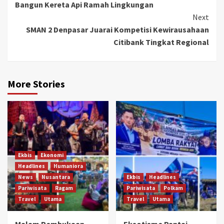
Bangun Kereta Api Ramah Lingkungan
Next
SMAN 2 Denpasar Juarai Kompetisi Kewirausahaan
Citibank Tingkat Regional
More Stories
Ekbis
Ekonomi
Headlines
Humaniora
News
Nusantara
Ekbis
Headlines
Pariwisata
Ragam
Pariwisata
Polkam
Travel
Utama
Travel
Utama