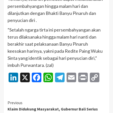
persembahyangan hingga malam hari dan
dilanjutkan dengan Bhakti Banyu Pinaruh dan
penyucian diri .
“Setalah ngarga tirta ini persembahyangan akan
terus dilaksanaka hingga malam hari nanti dan
berakhir saat pelaksanaan Banyu Pinaruh
keesokan harinya, yakni pada Redite Paing Wuku
Sinta yang identik sebagai hari penyucian diri,”
imbuh Purwantara. (zal)
LinkedIn
X
Facebook
WhatsApp
Telegram
Email
Print
Copy
Link
Continue
Previous
Klaim Didukung Masyarakat, Gubernur Bali Serius
Reading