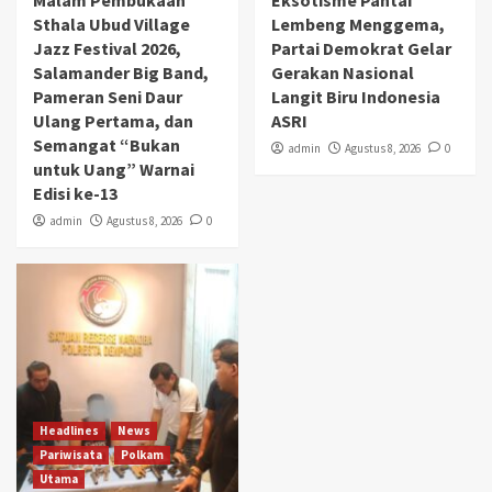
Malam Pembukaan
Eksotisme Pantai
Sthala Ubud Village
Lembeng Menggema,
Jazz Festival 2026,
Partai Demokrat Gelar
Salamander Big Band,
Gerakan Nasional
Pameran Seni Daur
Langit Biru Indonesia
Ulang Pertama, dan
ASRI
Semangat “Bukan
admin
Agustus 8, 2026
0
untuk Uang” Warnai
Edisi ke-13
admin
Agustus 8, 2026
0
Headlines
News
Pariwisata
Polkam
Utama