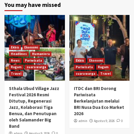
You may have missed
Ekbis
Ekonomi
Headlines
Humaniora
News
Pariwisata
Ekbis
Ekonomi
Ragam
suara warga
Pariwisata
Ragam
Travel
suara warga
Travel
Sthala Ubud Village Jazz
ITDC dan BRI Dorong
Festival 2026 Resmi
Pariwisata
Ditutup, Regenerasi
Berkelanjutan melalui
Jazz, Kolaborasi Tiga
BRI Nusa Dua Eco Market
Benua, dan Penutupan
2026
oleh Salamander Big
admin
Agustus 9, 2026
0
Band
admin
Agustus 9, 2026
0