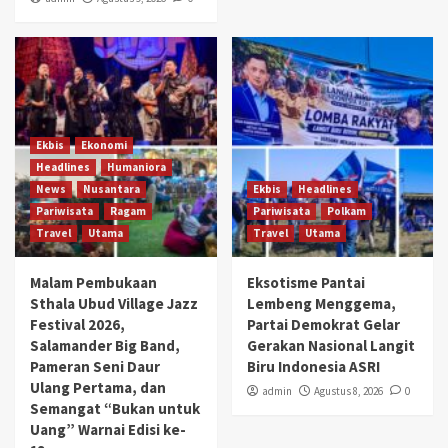
Ekbis
Ekonomi
Headlines
Humaniora
News
Nusantara
Ekbis
Headlines
Pariwisata
Ragam
Pariwisata
Polkam
Travel
Utama
Travel
Utama
Malam Pembukaan
Eksotisme Pantai
Sthala Ubud Village Jazz
Lembeng Menggema,
Festival 2026,
Partai Demokrat Gelar
Salamander Big Band,
Gerakan Nasional Langit
Pameran Seni Daur
Biru Indonesia ASRI
Ulang Pertama, dan
admin
Agustus 8, 2026
0
Semangat “Bukan untuk
Uang” Warnai Edisi ke-