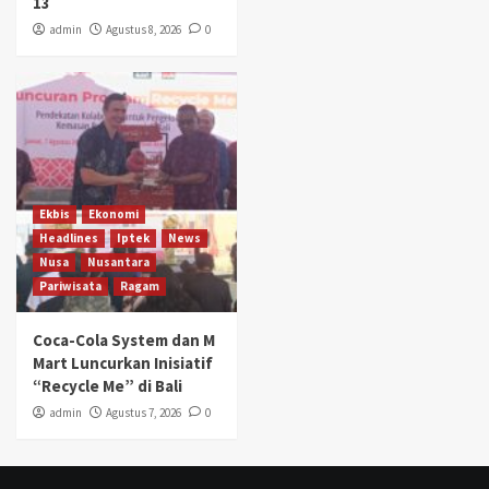
13
admin
Agustus 8, 2026
0
Ekbis
Ekonomi
Headlines
Iptek
News
Nusa
Nusantara
Pariwisata
Ragam
Coca-Cola System dan M
Mart Luncurkan Inisiatif
“Recycle Me” di Bali
admin
Agustus 7, 2026
0