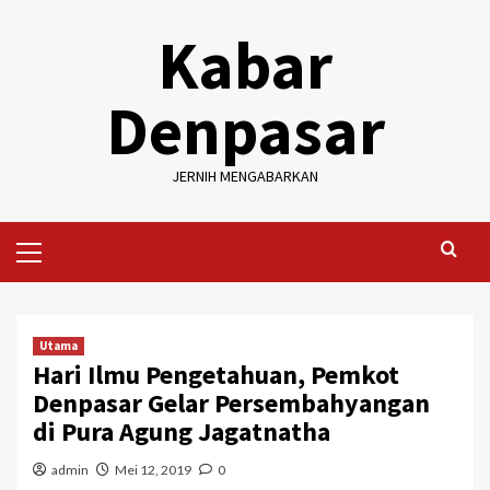
Skip
Kabar
to
content
Denpasar
JERNIH MENGABARKAN
Primary
Menu
Utama
Hari Ilmu Pengetahuan, Pemkot
Denpasar Gelar Persembahyangan
di Pura Agung Jagatnatha
admin
Mei 12, 2019
0