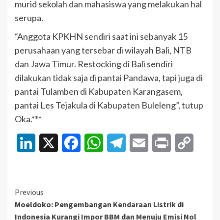
murid sekolah dan mahasiswa yang melakukan hal
serupa.
“Anggota KPKHN sendiri saat ini sebanyak 15
perusahaan yang tersebar di wilayah Bali, NTB
dan Jawa Timur. Restocking di Bali sendiri
dilakukan tidak saja di pantai Pandawa, tapi juga di
pantai Tulamben di Kabupaten Karangasem,
pantai Les Tejakula di Kabupaten Buleleng”, tutup
Oka.***
LinkedIn
X
Facebook
WhatsApp
Telegram
Email
Print
Copy
Link
Continue
Previous
Moeldoko: Pengembangan Kendaraan Listrik di
Reading
Indonesia Kurangi Impor BBM dan Menuju Emisi Nol