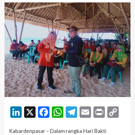
LinkedIn
X
Facebook
WhatsApp
Telegram
Email
Print
Copy
Link
Kabardenpasar – Dalam rangka Hari Bakti