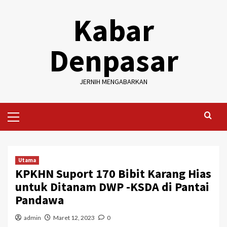
Skip
Kabar
to
content
Denpasar
JERNIH MENGABARKAN
Primary
Menu
Utama
KPKHN Suport 170 Bibit Karang Hias
untuk Ditanam DWP -KSDA di Pantai
Pandawa
admin
Maret 12, 2023
0