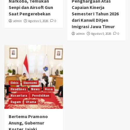
Narkoba, Temukan
Penghargaan Atas
Senpi dan Airsoft Gun
Capaian Kinerja
Saat Pengerebekan
Semester I Tahun 2026
dari Kanwil Ditjen
admin
Agustus 5, 2026
0
Imigrasi Jawa Timur
admin
Agustus 5, 2026
0
Ekbis
Ekonomi
Headlines
News
Nusa
Nusantara
Pendidikan
Ragam
Utama
Bertemu Pramono
Anung, Gubernur
Koster Jajaki