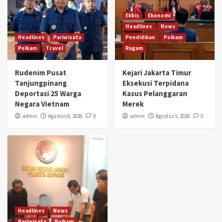
Ekbis
Ekonomi
Headlines
News
Headlines
Pariwisata
Pendidikan
Polkam
Polkam
Travel
Ragam
Rudenim Pusat
Kejari Jakarta Timur
Tanjungpinang
Eksekusi Terpidana
Deportasi 25 Warga
Kasus Pelanggaran
Negara Vietnam
Merek
admin
Agustus 6, 2026
0
admin
Agustus 5, 2026
0
Headlines
News
Pariwisata
Polkam