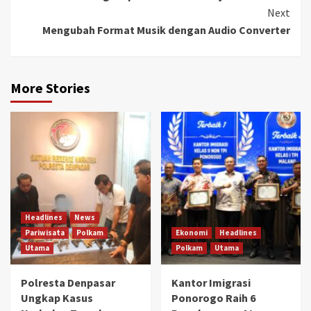
Next
Mengubah Format Musik dengan Audio Converter
More Stories
Headlines
News
Pariwisata
Polkam
Ekonomi
Headlines
Utama
Polkam
Utama
Polresta Denpasar
Kantor Imigrasi
Ungkap Kasus
Ponorogo Raih 6