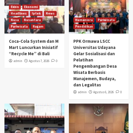
Ekbis
Ekonomi
Headlines
Iptek
News
Nusa
Nusantara
Humaniora
Pariwisata
Pariwisata
Ragam
Pendidikan
Coca-Cola System dan M
PPK Ormawa LSCC
Mart Luncurkan Inisiatif
Universitas Udayana
“Recycle Me” di Bali
Gelar Sosialisasi dan
Pelatihan
admin
Agustus 7, 2026
0
Pengembangan Desa
Wisata Berbasis
Manajemen, Budaya,
dan Legalitas
admin
Agustus 6, 2026
0