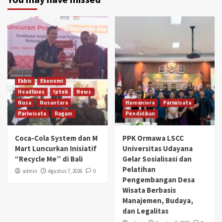
Ekbis
Ekonomi
Headlines
Iptek
News
Nusa
Nusantara
Humaniora
Pariwisata
Pariwisata
Ragam
Pendidikan
Coca-Cola System dan M
PPK Ormawa LSCC
Mart Luncurkan Inisiatif
Universitas Udayana
“Recycle Me” di Bali
Gelar Sosialisasi dan
Pelatihan
admin
Agustus 7, 2026
0
Pengembangan Desa
Wisata Berbasis
Manajemen, Budaya,
dan Legalitas