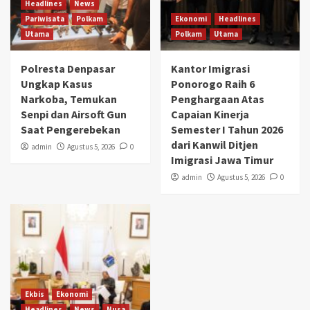
Headlines
News
Pariwisata
Polkam
Ekonomi
Headlines
Utama
Polkam
Utama
Polresta Denpasar
Kantor Imigrasi
Ungkap Kasus
Ponorogo Raih 6
Narkoba, Temukan
Penghargaan Atas
Senpi dan Airsoft Gun
Capaian Kinerja
Saat Pengerebekan
Semester I Tahun 2026
dari Kanwil Ditjen
admin
Agustus 5, 2026
0
Imigrasi Jawa Timur
admin
Agustus 5, 2026
0
Ekbis
Ekonomi
Headlines
News
Nusa