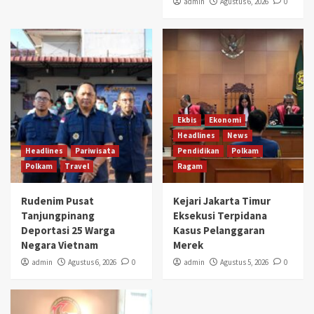
admin
Agustus 6, 2026
0
Ekbis
Ekonomi
Headlines
News
Headlines
Pariwisata
Pendidikan
Polkam
Polkam
Travel
Ragam
Rudenim Pusat
Kejari Jakarta Timur
Tanjungpinang
Eksekusi Terpidana
Deportasi 25 Warga
Kasus Pelanggaran
Negara Vietnam
Merek
admin
Agustus 6, 2026
0
admin
Agustus 5, 2026
0