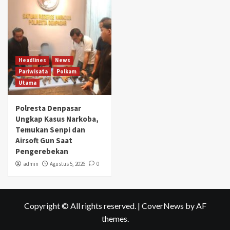
Headlines
News
Pariwisata
Polkam
Utama
Polresta Denpasar
Ungkap Kasus Narkoba,
Temukan Senpi dan
Airsoft Gun Saat
Pengerebekan
admin
Agustus 5, 2026
0
Copyright © All rights reserved.
|
CoverNews
by AF
themes.