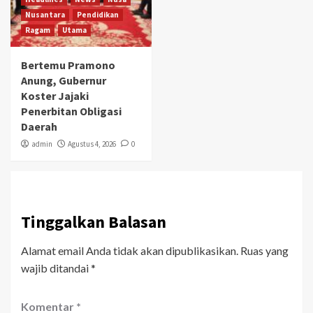
Nusantara
Pendidikan
Ragam
Utama
Bertemu Pramono
Anung, Gubernur
Koster Jajaki
Penerbitan Obligasi
Daerah
admin
Agustus 4, 2026
0
Tinggalkan Balasan
Alamat email Anda tidak akan dipublikasikan.
Ruas yang
wajib ditandai
*
Komentar
*