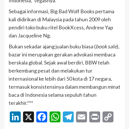
Indonesia,” tegasnya.
Sebagai informasi, Big Bad Wolf Books pertama
kali didirikan di Malaysia pada tahun 2009 oleh
pendiri toko buku ritel BookXcess, Andrew Yap
dan Jacqueline Ng.
Bukan sekadar ajang jualan buku biasa (
book sale
),
bazar ini merupakan gerakan advokasi membaca
berskala global. Sejak awal berdiri, BBW telah
berkembang pesat dan melakukan tur
internasional ke lebih dari 50 kota di 17 negara,
termasuk konsistensinya dalam membangun minat
baca di Indonesia selama sepuluh tahun
terakhir.***
LinkedIn
X
Facebook
WhatsApp
Telegram
Email
Print
Copy
Link