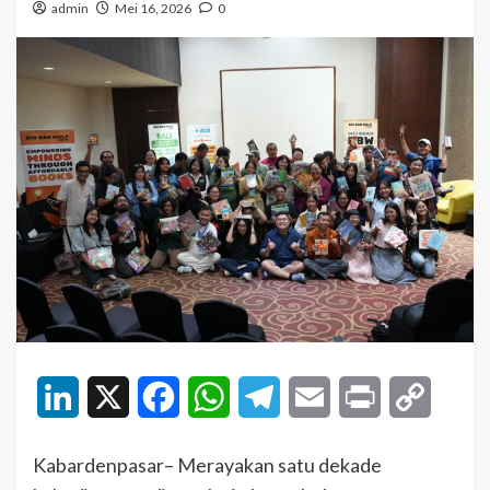
admin
Mei 16, 2026
0
LinkedIn
X
Facebook
WhatsApp
Telegram
Email
Print
Copy
Link
Kabardenpasar– Merayakan satu dekade