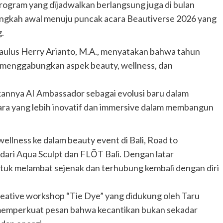
rogram yang dijadwalkan berlangsung juga di bulan
ngkah awal menuju puncak acara Beautiverse 2026 yang
.
Paulus Herry Arianto, M.A., menyatakan bahwa tahun
n menggabungkan aspek beauty, wellness, dan
kannya AI Ambassador sebagai evolusi baru dalam
ara yang lebih inovatif dan immersive dalam membangun
ellness ke dalam beauty event di Bali, Road to
 dari Aqua Sculpt dan FLŌT Bali. Dengan latar
tuk melambat sejenak dan terhubung kembali dengan diri
reative workshop “Tie Dye” yang didukung oleh Taru
memperkuat pesan bahwa kecantikan bukan sekadar