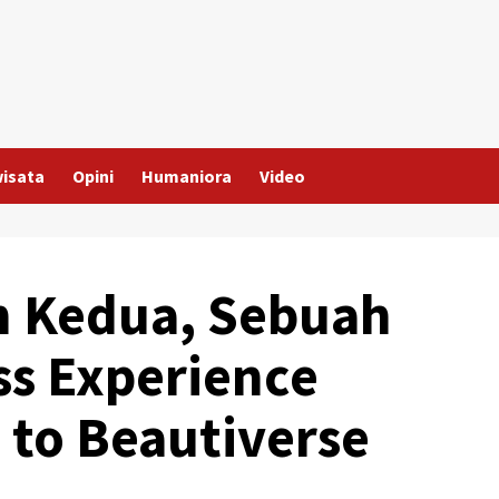
wisata
Opini
Humaniora
Video
 Kedua, Sebuah
ss Experience
to Beautiverse