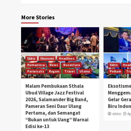
More Stories
Ekbis
Ekonomi
Headlines
Humaniora
News
Nusantara
Ekbis
Head
Pariwisata
Ragam
Travel
Utama
Polkam
Tr
Malam Pembukaan Sthala
Eksotisme
Ubud Village Jazz Festival
Menggema
2026, Salamander Big Band,
Gelar Ger
Pameran Seni Daur Ulang
Biru Indon
Pertama, dan Semangat
admin
Ag
“Bukan untuk Uang” Warnai
Edisi ke-13