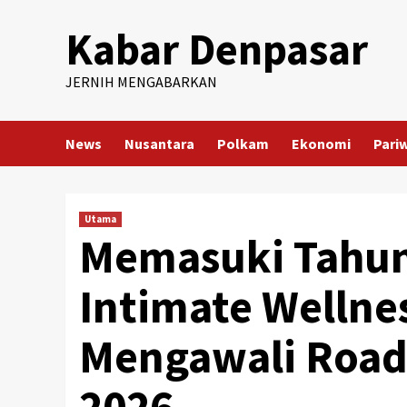
Skip
Kabar Denpasar
to
content
JERNIH MENGABARKAN
News
Nusantara
Polkam
Ekonomi
Pari
Utama
Memasuki Tahun
Intimate Wellne
Mengawali Road 
2026