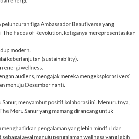
 dan energi.
ah peluncuran tiga Ambassador Beautiverse yang
gai The Faces of Revolution, ketiganya merepresentasikan
hidup modern.
ai keberlanjutan (sustainability).
n energi wellness.
 dengan audiens, mengajak mereka mengeksplorasi versi
anan menuju Desember nanti.
 Sanur, menyambut positif kolaborasi ini. Menurutnya,
di The Meru Sanur yang memang dirancang untuk
tu menghadirkan pengalaman yang lebih mindful dan
hat sebagai awal menuju pengalaman wellness yang lebih