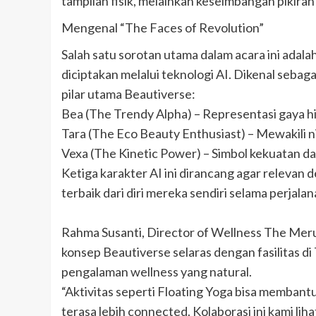
tampilan fisik, melainkan keseimbangan pikiran
Mengenal “The Faces of Revolution”
Salah satu sorotan utama dalam acara ini adal
diciptakan melalui teknologi AI. Dikenal seba
pilar utama Beautiverse:
Bea (The Trendy Alpha) – Representasi gaya 
Tara (The Eco Beauty Enthusiast) – Mewakili nil
Vexa (The Kinetic Power) – Simbol kekuatan da
Ketiga karakter AI ini dirancang agar relevan
terbaik dari diri mereka sendiri selama perjal
Rahma Susanti, Director of Wellness The Meru
konsep Beautiverse selaras dengan fasilitas 
pengalaman wellness yang natural.
“Aktivitas seperti Floating Yoga bisa memban
terasa lebih connected. Kolaborasi ini kami li