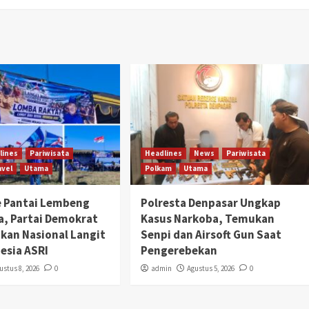
lines
Pariwisata
Headlines
News
Pariwisata
avel
Utama
Polkam
Utama
 Pantai Lembeng
Polresta Denpasar Ungkap
, Partai Demokrat
Kasus Narkoba, Temukan
akan Nasional Langit
Senpi dan Airsoft Gun Saat
esia ASRI
Pengerebekan
ustus 8, 2026
0
admin
Agustus 5, 2026
0