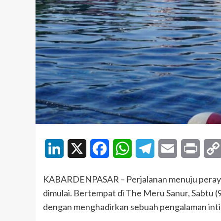
LinkedIn
X
Facebook
WhatsApp
Telegram
Email
Print
KABARDENPASAR – Perjalanan menuju perayaan
dimulai. Bertempat di The Meru Sanur, Sabtu (
dengan menghadirkan sebuah pengalaman inti