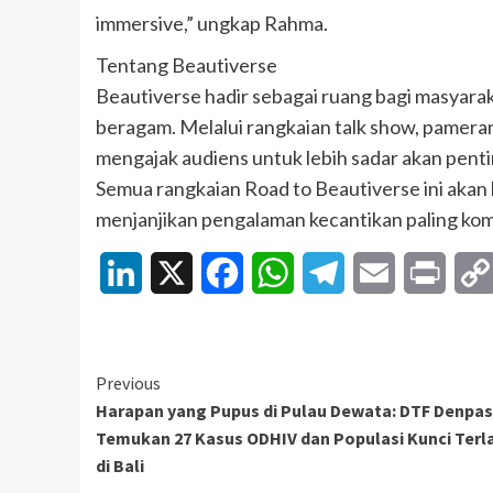
immersive,” ungkap Rahma.
Tentang Beautiverse
Beautiverse hadir sebagai ruang bagi masyara
beragam. Melalui rangkaian talk show, pamera
mengajak audiens untuk lebih sadar akan penti
Semua rangkaian Road to Beautiverse ini akan 
menjanjikan pengalaman kecantikan paling kom
LinkedIn
X
Facebook
WhatsApp
Telegram
Email
Print
Continue
Previous
Harapan yang Pupus di Pulau Dewata: DTF Denpas
Reading
Temukan 27 Kasus ODHIV dan Populasi Kunci Terl
di Bali