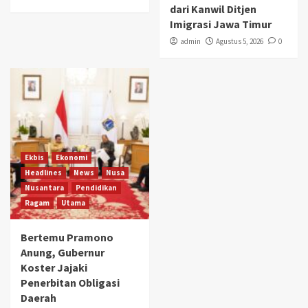
dari Kanwil Ditjen
Imigrasi Jawa Timur
admin
Agustus 5, 2026
0
Ekbis
Ekonomi
Headlines
News
Nusa
Nusantara
Pendidikan
Ragam
Utama
Bertemu Pramono
Anung, Gubernur
Koster Jajaki
Penerbitan Obligasi
Daerah