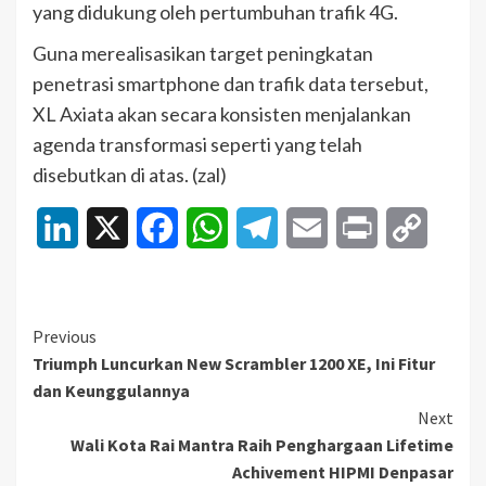
yang didukung oleh pertumbuhan trafik 4G.
Guna merealisasikan target peningkatan
penetrasi smartphone dan trafik data tersebut,
XL Axiata akan secara konsisten menjalankan
agenda transformasi seperti yang telah
disebutkan di atas. (zal)
LinkedIn
X
Facebook
WhatsApp
Telegram
Email
Print
Copy
Link
Continue
Previous
Triumph Luncurkan New Scrambler 1200 XE, Ini Fitur
Reading
dan Keunggulannya
Next
Wali Kota Rai Mantra Raih Penghargaan Lifetime
Achivement HIPMI Denpasar