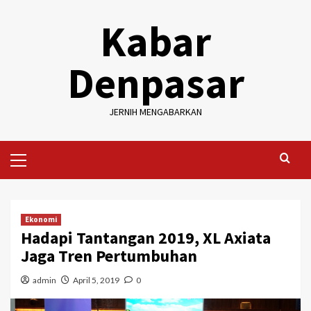
Skip
Kabar
to
content
Denpasar
JERNIH MENGABARKAN
Primary
Menu
Ekonomi
Hadapi Tantangan 2019, XL Axiata
Jaga Tren Pertumbuhan
admin
April 5, 2019
0