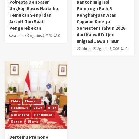
Polresta Denpasar
Kantor Imigrasi
Ungkap Kasus Narkoba,
Ponorogo Raih 6
Temukan Senpi dan
Penghargaan Atas
Airsoft Gun Saat
Capaian Kinerja
Pengerebekan
Semester I Tahun 2026
dari Kanwil Ditjen
admin
Agustus 5, 2026
0
Imigrasi Jawa Timur
admin
Agustus 5, 2026
0
Ekbis
Ekonomi
Headlines
News
Nusa
Nusantara
Pendidikan
Ragam
Utama
Bertemu Pramono