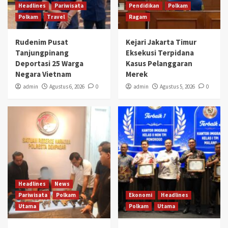
Headlines
Pariwisata
Pendidikan
Polkam
Polkam
Travel
Ragam
Rudenim Pusat
Kejari Jakarta Timur
Tanjungpinang
Eksekusi Terpidana
Deportasi 25 Warga
Kasus Pelanggaran
Negara Vietnam
Merek
admin
Agustus 6, 2026
0
admin
Agustus 5, 2026
0
Headlines
News
Pariwisata
Polkam
Ekonomi
Headlines
Utama
Polkam
Utama