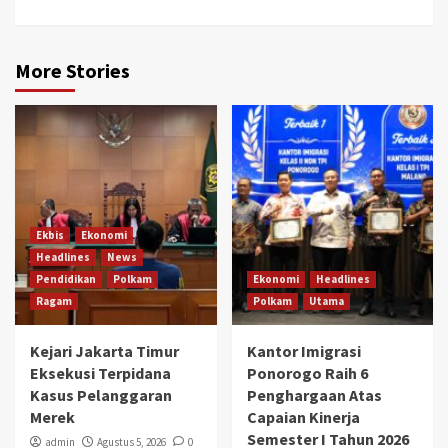
More Stories
Ekbis
Ekonomi
Headlines
News
Pendidikan
Polkam
Ekonomi
Headlines
Ragam
Polkam
Utama
Kejari Jakarta Timur
Kantor Imigrasi
Eksekusi Terpidana
Ponorogo Raih 6
Kasus Pelanggaran
Penghargaan Atas
Merek
Capaian Kinerja
Semester I Tahun 2026
admin
Agustus 5, 2026
0