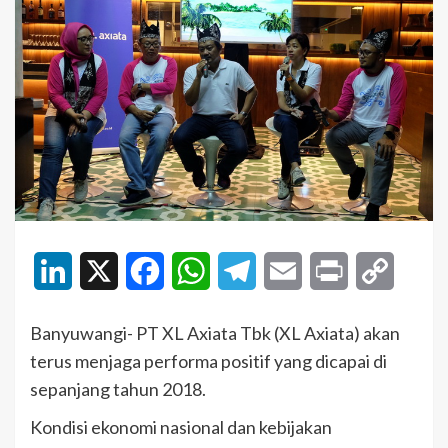
LinkedIn
X
Facebook
WhatsApp
Telegram
Email
Print
Copy
Link
Banyuwangi- PT XL Axiata Tbk (XL Axiata) akan
terus menjaga performa positif yang dicapai di
sepanjang tahun 2018.
Kondisi ekonomi nasional dan kebijakan