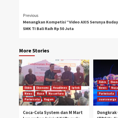
Continue
Previous
Menangkan Kompetisi “Video AXIS Serunya Buday
Reading
SMK TI Bali Raih Rp 50 Juta
More Stories
Ekbis
Ekon
Ekbis
Ekonomi
Headlines
Iptek
News
Nus
News
Nusa
Nusantara
Pariwisata
Pariwisata
Ragam
suara warga
Coca-Cola System dan M Mart
Dongkrak 