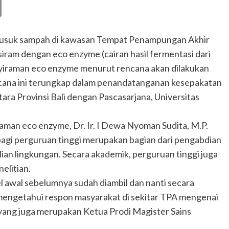
Copy
Link
busuk sampah di kawasan Tempat Penampungan Akhir
ram dengan eco enzyme (cairan hasil fermentasi dari
enyiraman eco enzyme menurut rencana akan dilakukan
ncana ini terungkap dalam penandatanganan kesepakatan
ra Provinsi Bali dengan Pascasarjana, Universitas
raman eco enzyme, Dr. Ir. I Dewa Nyoman Sudita, M.P.
agi perguruan tinggi merupakan bagian dari pengabdian
an lingkungan. Secara akademik, perguruan tinggi juga
elitian.
pel awal sebelumnya sudah diambil dan nanti secara
k mengetahui respon masyarakat di sekitar TPA mengenai
ang juga merupakan Ketua Prodi Magister Sains