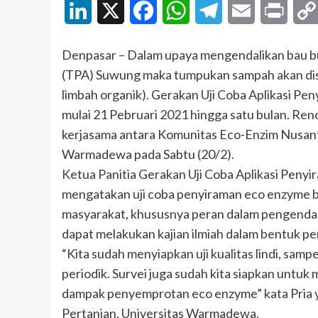
LinkedIn
X
Facebook
WhatsApp
Telegram
Email
Print
Denpasar – Dalam upaya mengendalikan bau 
(TPA) Suwung maka tumpukan sampah akan disi
limbah organik). Gerakan Uji Coba Aplikasi P
mulai 21 Pebruari 2021 hingga satu bulan. Re
kerjasama antara Komunitas Eco-Enzim Nusanta
Warmadewa pada Sabtu (20/2).
Ketua Panitia Gerakan Uji Coba Aplikasi Penyi
mengatakan uji coba penyiraman eco enzyme b
masyarakat, khususnya peran dalam pengendali
dapat melakukan kajian ilmiah dalam bentuk pen
“Kita sudah menyiapkan uji kualitas lindi, sam
periodik. Survei juga sudah kita siapkan untu
dampak penyemprotan eco enzyme” kata Pria y
Pertanian, Universitas Warmadewa.