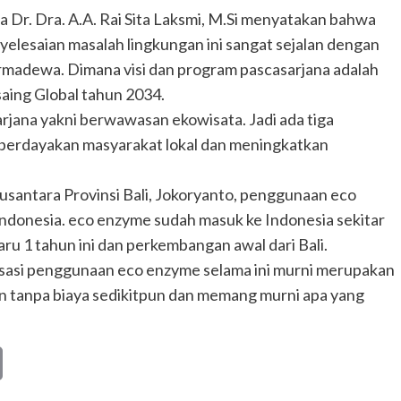
 Dr. Dra. A.A. Rai Sita Laksmi, M.Si menyatakan bahwa
yelesaian masalah lingkungan ini sangat sejalan dengan
armadewa. Dimana visi dan program pascasarjana adalah
ing Global tahun 2034.
jana yakni berwawasan ekowisata. Jadi ada tiga
berdayakan masyarakat lokal dan meningkatkan
antara Provinsi Bali, Jokoryanto, penggunaan eco
Indonesia. eco enzyme sudah masuk ke Indonesia sekitar
aru 1 tahun ini dan perkembangan awal dari Bali.
isasi penggunaan eco enzyme selama ini murni merupakan
an tanpa biaya sedikitpun dan memang murni apa yang
Copy
Link