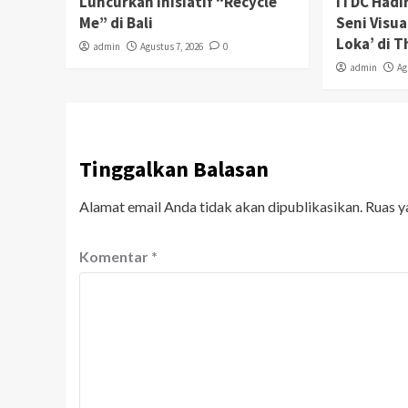
Luncurkan Inisiatif “Recycle
ITDC Hadi
Me” di Bali
Seni Visu
Loka’ di 
admin
Agustus 7, 2026
0
admin
Ag
Tinggalkan Balasan
Alamat email Anda tidak akan dipublikasikan.
Ruas y
Komentar
*