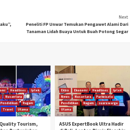
Next
aku”,
Peneliti FP Unwar Temukan Pengawet Alami Dari
Tanaman Lidah Buaya Untuk Buah Potong Segar
omi
Headlines
Iptek
Ekbis
Ekonomi
Headlines
Iptek
a
Nusantara
News
Nusantara
Pariwisata
Pendidikan
Ragam
Pendidikan
Ragam
suara warga
Travel
Utama
Utama
Quality Tourism,
ASUS ExpertBook Ultra Hadir