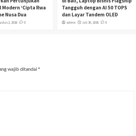
rkan Pertunjukan
di Bali, Laptop Bisnis Flagship
al Modern ‘Cipta Rwa
Tangguh dengan AI 50 TOPS
The Nusa Dua
dan Layar Tandem OLED
ustus 2, 2026
0
admin
Juli 30, 2026
0
ang wajib ditandai
*