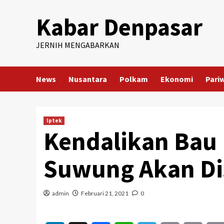
Skip
Kabar Denpasar
to
content
JERNIH MENGABARKAN
News
Nusantara
Polkam
Ekonomi
Pari
Iptek
Kendalikan Bau
Suwung Akan Di
admin
Februari 21, 2021
0