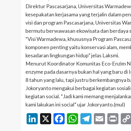
Direktur Pascasarjana, Universitas Warmadewa
kesepakatan kerjasama yang terjalin dalam pen
visi dan program Pascasarjana, Universitas W
bermutu berwawasan ekowisata dan berdaya sa
“Visi Warmadewa, khususnya Program Pascasar
komponen penting yaitu konservasi alam, mem
kesadaran lingkungan hidup” jelas Laksmi.
Menurut Koordinator Komunitas Eco-Enzim Nus
enzyme pada dasarnya bukan hal yang baru di 
8 tahun yang lalu, tapi justru berkembangnya b
Jokoryanto mengakui berbagai kegiatan sosial
kegiatan social. “Jadi kami memang menjalank
kami lakukan ini social” ujar Jokoryanto.(mul)
LinkedIn
X
Facebook
WhatsApp
Telegram
Email
Print