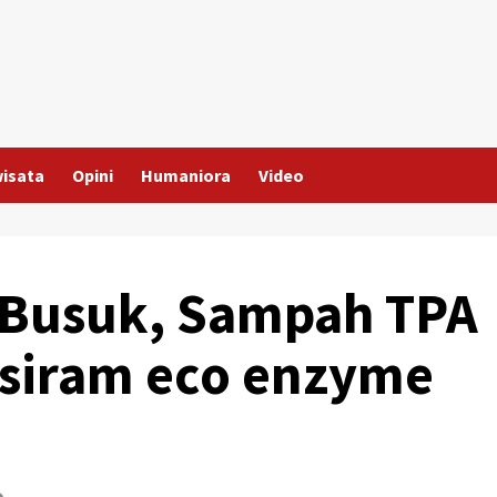
wisata
Opini
Humaniora
Video
 Busuk, Sampah TPA
siram eco enzyme