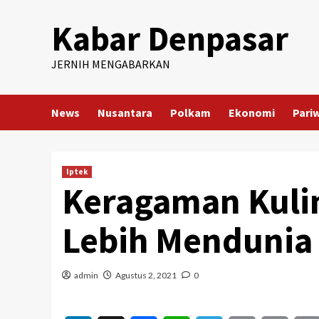
Skip
Kabar Denpasar
to
content
JERNIH MENGABARKAN
News
Nusantara
Polkam
Ekonomi
Pari
Iptek
Keragaman Kulin
Lebih Mendunia 
admin
Agustus 2, 2021
0