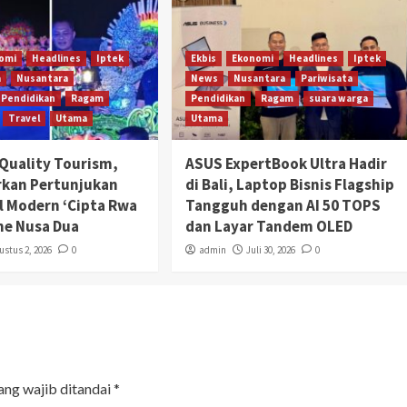
omi
Headlines
Iptek
Ekbis
Ekonomi
Headlines
Iptek
a
Nusantara
News
Nusantara
Pariwisata
Pendidikan
Ragam
Pendidikan
Ragam
suara warga
Travel
Utama
Utama
Quality Tourism,
ASUS ExpertBook Ultra Hadir
rkan Pertunjukan
di Bali, Laptop Bisnis Flagship
al Modern ‘Cipta Rwa
Tangguh dengan AI 50 TOPS
The Nusa Dua
dan Layar Tandem OLED
ustus 2, 2026
0
admin
Juli 30, 2026
0
ang wajib ditandai
*