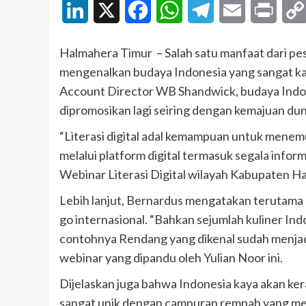
LinkedIn
X
Facebook
WhatsApp
Telegram
Email
Print
Halmahera Timur – Salah satu manfaat dari pe
mengenalkan budaya Indonesia yang sangat ka
Account Director WB Shandwick, budaya Indon
dipromosikan lagi seiring dengan kemajuan duni
“Literasi digital adal kemampuan untuk mene
melalui platform digital termasuk segala infor
Webinar Literasi Digital wilayah Kabupaten Ha
Lebih lanjut, Bernardus mengatakan terutama b
go internasional. “Bahkan sejumlah kuliner Ind
contohnya Rendang yang dikenal sudah menjadi 
webinar yang dipandu oleh Yulian Noor ini.
Dijelaskan juga bahwa Indonesia kaya akan ke
sangat unik dengan campuran rempah yang men