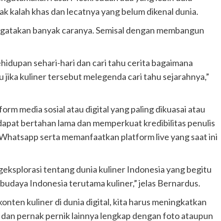
tak kalah khas dan lecatnya yang belum dikenal dunia.
engatakan banyak caranya. Semisal dengan membangun
hidupan sehari-hari dan cari tahu cerita bagaimana
u jika kuliner tersebut melegenda cari tahu sejarahnya,”
tform media sosial atau digital yang paling dikuasai atau
 dapat bertahan lama dan memperkuat kredibilitas penulis
Whatsapp serta memanfaatkan platform live yang saat ini
eksplorasi tentang dunia kuliner Indonesia yang begitu
udaya Indonesia terutama kuliner,” jelas Bernardus.
ten kuliner di dunia digital, kita harus meningkatkan
ah dan pernak pernik lainnya lengkap dengan foto ataupun