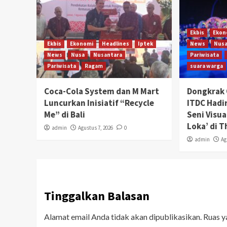
Ekbis
Ekon
Ekbis
Ekonomi
Headlines
Iptek
News
Nus
News
Nusa
Nusantara
Pariwisata
Pariwisata
Ragam
suara warga
Coca-Cola System dan M Mart
Dongkrak 
Luncurkan Inisiatif “Recycle
ITDC Hadi
Me” di Bali
Seni Visu
Loka’ di 
admin
Agustus 7, 2026
0
admin
Ag
Tinggalkan Balasan
Alamat email Anda tidak akan dipublikasikan.
Ruas y