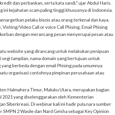
 kredit dan perbankan, serta kata sandi,” ujar Abdul Haris.
 ini kejahatan scam paling tinggi khususnya di Indonesia.
enargetkan pelaku bisnis atau orang terkenal dan kaya.
shing/Video Call or voice Call Phising, Email Phising
 korban dengan merancang pesan menyerupai pesan atau
atu website yang dirancang untuk melakukan penipuan
ri segi tampilan, nama domain yang bertujuan untuk
ng yang berbeda dengan email Phising pada umumnya
atu organisasi contohnya pimpinan perusahaan atau
aten Halmahera Timur, Maluku Utara, merupakan bagian
ital 2021 yang diselenggarakan oleh Kementerian
 Siberkreasi. Di webinar kali ini hadir pula nara sumber
er SMPN 2 Wasile dan Nard Geisha sebagai Key Opinion