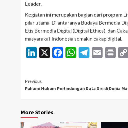
Leader.
Kegiatan ini merupakan bagian dari program Li
pilar utama. Di antaranya Budaya Bermedia Digi
Etis Bermedia Digital (Digital Ethics), dan Cak
masyarakat Indonesia semakin cakap digital.
LinkedIn
X
Facebook
WhatsApp
Telegram
Email
Print
Continue
Previous
Pahami Hukum Perlindungan Data Diri di Dunia Ma
Reading
More Stories