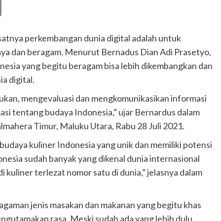
Copy
Link
satnya perkembangan dunia digital adalah untuk
ya dan beragam. Menurut Bernadus Dian Adi Prasetyo,
esia yang begitu beragam bisa lebih dikembangkan dan
a digital.
mukan, mengevaluasi dan mengkomunikasikan informasi
masi tentang budaya Indonesia,” ujar Bernardus dalam
lmahera Timur, Maluku Utara, Rabu 28 Juli 2021.
udaya kuliner Indonesia yang unik dan memiliki potensi
onesia sudah banyak yang dikenal dunia internasional
kuliner terlezat nomor satu di dunia,” jelasnya dalam
ragaman jenis masakan dan makanan yang begitu khas
gutamakan rasa. Meski sudah ada yang lebih dulu