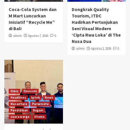
Coca-Cola System dan
Dongkrak Quality
M Mart Luncurkan
Tourism, ITDC
Inisiatif “Recycle Me”
Hadirkan Pertunjukan
di Bali
Seni Visual Modern
‘Cipta Rwa Loka’ di The
admin
Agustus 7, 2026
0
Nusa Dua
admin
Agustus 2, 2026
0
Ekbis
Ekonomi
Headlines
Iptek
News
Nusantara
Pariwisata
Pendidikan
Ragam
suara warga
Utama