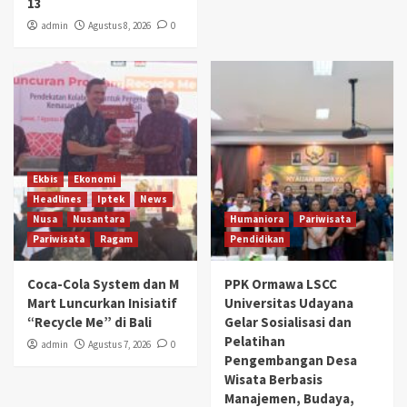
13
admin
Agustus 8, 2026
0
Ekbis
Ekonomi
Headlines
Iptek
News
Nusa
Nusantara
Humaniora
Pariwisata
Pariwisata
Ragam
Pendidikan
Coca-Cola System dan M
PPK Ormawa LSCC
Mart Luncurkan Inisiatif
Universitas Udayana
“Recycle Me” di Bali
Gelar Sosialisasi dan
Pelatihan
admin
Agustus 7, 2026
0
Pengembangan Desa
Wisata Berbasis
Manajemen, Budaya,