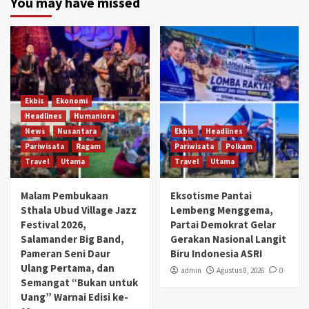
You may have missed
Ekbis
Ekonomi
Headlines
Humaniora
News
Nusantara
Ekbis
Headlines
Pariwisata
Ragam
Pariwisata
Polkam
Travel
Utama
Travel
Utama
Malam Pembukaan
Eksotisme Pantai
Sthala Ubud Village Jazz
Lembeng Menggema,
Festival 2026,
Partai Demokrat Gelar
Salamander Big Band,
Gerakan Nasional Langit
Pameran Seni Daur
Biru Indonesia ASRI
Ulang Pertama, dan
admin
Agustus 8, 2026
0
Semangat “Bukan untuk
Uang” Warnai Edisi ke-