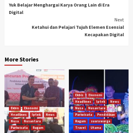
Yuk Belajar Menghargai Karya Orang Lain di Era
Reading
Digital
Next
Ketahui dan Pelajari Tujuh Elemen Esensial
Kecapakan Digital
More Stories
Ekbis
Ekonomi
Headlines
Iptek
News
Ekbis
Ekonomi
Nusa
Nusantara
Headlines
Iptek
News
Pariwisata
Pendidikan
Nusa
Nusantara
Ragam
suara warga
Pariwisata
Ragam
Travel
Utama