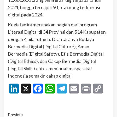
10.000.000 orang terliterasi digital pada tahun
2021, hingga tercapai 50 juta orang terliterasi
digital pada 2024.
Kegiatan ini merupakan bagian dari program
Literasi Digital di 34 Provinsi dan 514 Kabupaten
dengan 4 pilar utama. Di antaranya Budaya
Bermedia Digital (Digital Culture), Aman
Bermedia (Digital Safety), Etis Bermedia Digital
(Digital Ethics), dan Cakap Bermedia Digital
(Digital Skills) untuk membuat masyarakat
Indonesia semakin cakap digital.
LinkedIn
X
Facebook
WhatsApp
Telegram
Email
Print
Copy
Link
Continue
Previous