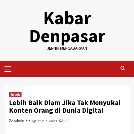
Skip
Kabar
to
content
Denpasar
JERNIH MENGABARKAN
Primary
Menu
Iptek
Lebih Baik Diam Jika Tak Menyukai
Konten Orang di Dunia Digital
admin
Agustus 7, 2021
0