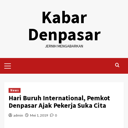
Skip
Kabar
to
content
Denpasar
JERNIH MENGABARKAN
Primary
Menu
News
Hari Buruh International, Pemkot
Denpasar Ajak Pekerja Suka Cita
admin
Mei 1, 2019
0