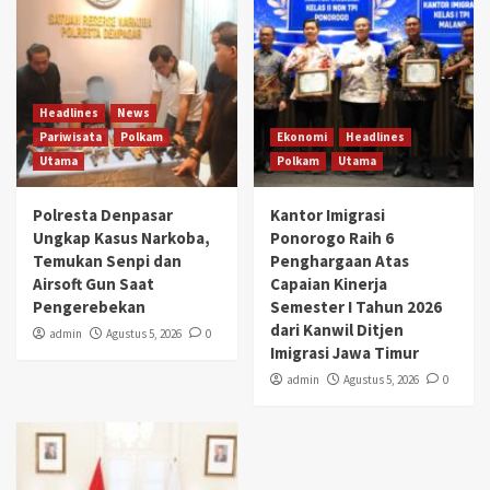
Headlines
News
Pariwisata
Polkam
Ekonomi
Headlines
Utama
Polkam
Utama
Polresta Denpasar
Kantor Imigrasi
Ungkap Kasus Narkoba,
Ponorogo Raih 6
Temukan Senpi dan
Penghargaan Atas
Airsoft Gun Saat
Capaian Kinerja
Pengerebekan
Semester I Tahun 2026
dari Kanwil Ditjen
admin
Agustus 5, 2026
0
Imigrasi Jawa Timur
admin
Agustus 5, 2026
0