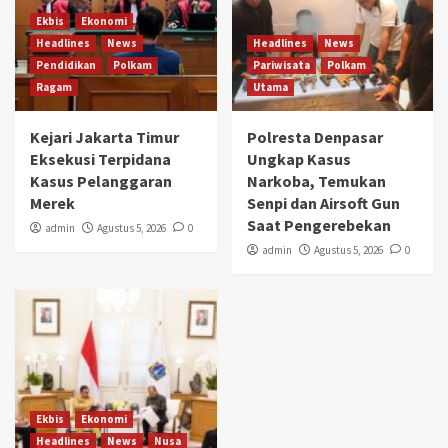
Ekbis
Ekonomi
Headlines
News
Headlines
News
Pendidikan
Polkam
Pariwisata
Polkam
Ragam
Utama
Kejari Jakarta Timur
Polresta Denpasar
Eksekusi Terpidana
Ungkap Kasus
Kasus Pelanggaran
Narkoba, Temukan
Merek
Senpi dan Airsoft Gun
Saat Pengerebekan
admin
Agustus 5, 2026
0
admin
Agustus 5, 2026
0
Ekbis
Ekonomi
Headlines
News
Nusa