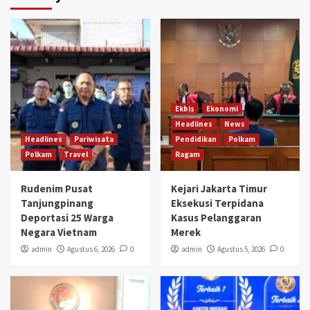
Ekbis
Ekonomi
Headlines
News
Headlines
Pariwisata
Pendidikan
Polkam
Polkam
Travel
Ragam
Rudenim Pusat
Kejari Jakarta Timur
Tanjungpinang
Eksekusi Terpidana
Deportasi 25 Warga
Kasus Pelanggaran
Negara Vietnam
Merek
admin
Agustus 6, 2026
0
admin
Agustus 5, 2026
0