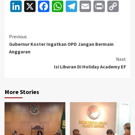
LinkedIn
X
Facebook
WhatsApp
Telegram
Email
Print
Copy
Link
Continue
Previous
Gubernur Koster Ingatkan OPD Jangan Bermain
Reading
Anggaran
Next
Isi Liburan Di Holiday Academy EF
More Stories