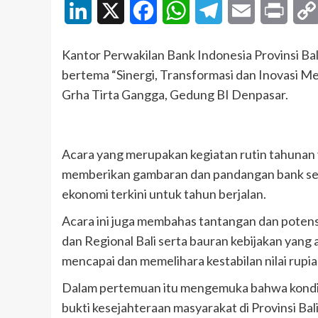
LinkedIn
X
Facebook
WhatsApp
Telegram
Email
Print
Kantor Perwakilan Bank Indonesia Provinsi B
bertema “Sinergi, Transformasi dan Inovasi M
Grha Tirta Gangga, Gedung BI Denpasar.
Acara yang merupakan kegiatan rutin tahunan 
memberikan gambaran dan pandangan bank sent
ekonomi terkini untuk tahun berjalan.
Acara ini juga membahas tantangan dan potensi
dan Regional Bali serta bauran kebijakan yang
mencapai dan memelihara kestabilan nilai ru
Dalam pertemuan itu mengemuka bahwa kondisi
bukti kesejahteraan masyarakat di Provinsi Bali