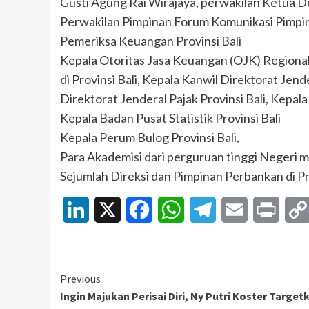
Gusti Agung Rai Wirajaya, perwakilan Ketua D
Perwakilan Pimpinan Forum Komunikasi Pimpi
Pemeriksa Keuangan Provinsi Bali
Kepala Otoritas Jasa Keuangan (OJK) Regional
di Provinsi Bali, Kepala Kanwil Direktorat Jen
Direktorat Jenderal Pajak Provinsi Bali, Kepala
Kepala Badan Pusat Statistik Provinsi Bali
Kepala Perum Bulog Provinsi Bali,
Para Akademisi dari perguruan tinggi Negeri m
Sejumlah Direksi dan Pimpinan Perbankan di Prov
LinkedIn
X
Facebook
WhatsApp
Telegram
Email
Print
Continue
Previous
Ingin Majukan Perisai Diri, Ny Putri Koster Target
Reading