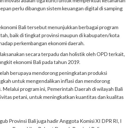
 dan inovasi adalah tiga kunci untuk memperkuat ketahanan
pan perlu dibangun sistem keuangan digital di samping
 ekonomi Bali tersebut menunjukkan berbagai program
h, baik di tingkat provinsi maupun di kabupaten/kota
rhadap perkembangan ekonomi daerah.
aksanakan secara terpadu dan holistik oleh OPD terkait,
ungkit ekonomi Bali pada tahun 2019.
 telah berupaya mendorong peningkatan produksi
 langkah untuk mengendalikan inflasi dan mendorong
 Melalui program ini, Pemerintah Daerah di wilayah Bali
itas petani, untuk meningkatkan kuantitas dan kualitas
ub Provinsi Bali juga hadir Anggota Komisi XI DPR RI, I