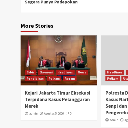
Segera Punya Padepokan
More Stories
Ekbis
Ekonomi
Headlines
News
Headlines
Pendidikan
Polkam
Ragam
Polkam
Ut
Kejari Jakarta Timur Eksekusi
Polresta 
Terpidana Kasus Pelanggaran
Kasus Na
Merek
Senpi dan 
Pengereb
admin
Agustus 5, 2026
0
admin
Ag