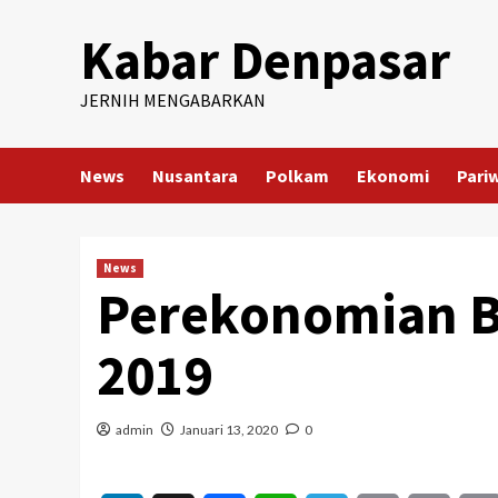
Skip
Kabar Denpasar
to
content
JERNIH MENGABARKAN
News
Nusantara
Polkam
Ekonomi
Pari
News
Perekonomian Ba
2019
admin
Januari 13, 2020
0