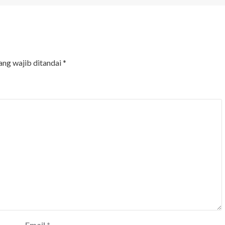
ang wajib ditandai
*
Email
*