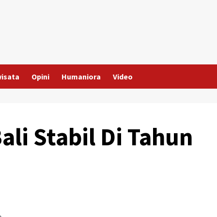
wisata
Opini
Humaniora
Video
li Stabil Di Tahun