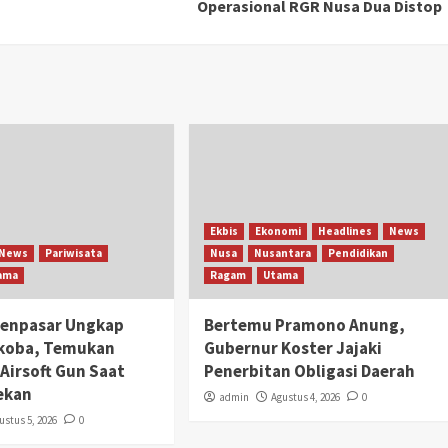
Operasional RGR Nusa Dua Distop
Ekbis
Ekonomi
Headlines
News
News
Pariwisata
Nusa
Nusantara
Pendidikan
ama
Ragam
Utama
Denpasar Ungkap
Bertemu Pramono Anung,
rkoba, Temukan
Gubernur Koster Jajaki
Airsoft Gun Saat
Penerbitan Obligasi Daerah
ekan
admin
Agustus 4, 2026
0
ustus 5, 2026
0