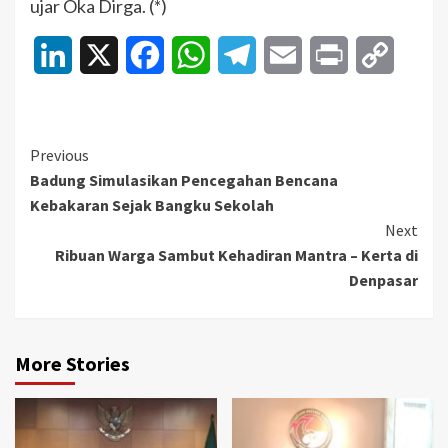
ujar Oka Dirga. (*)
LinkedIn
X
Facebook
WhatsApp
Telegram
Email
Print
Copy
Link
Continue
Previous
Badung Simulasikan Pencegahan Bencana
Reading
Kebakaran Sejak Bangku Sekolah
Next
Ribuan Warga Sambut Kehadiran Mantra – Kerta di
Denpasar
More Stories