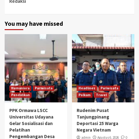
Redaksi
You may have missed
Humaniora
Pariwisata
Headlines
Pariwisata
Pendidikan
Polkam
Travel
PPK Ormawa LSCC
Rudenim Pusat
Universitas Udayana
Tanjungpinang
Gelar Sosialisasi dan
Deportasi 25 Warga
Pelatihan
Negara Vietnam
Pengembangan Desa
admin
Agustus 6, 2026
0