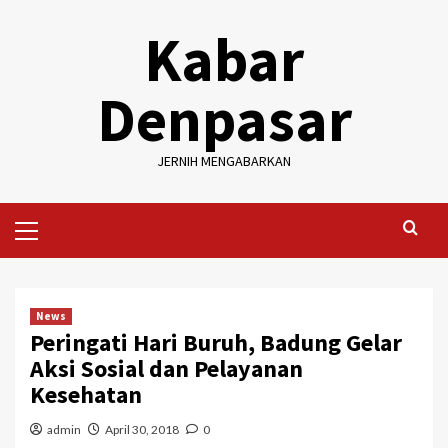
Skip
Kabar
to
content
Denpasar
JERNIH MENGABARKAN
Primary
Menu
News
Peringati Hari Buruh, Badung Gelar
Aksi Sosial dan Pelayanan
Kesehatan
admin
April 30, 2018
0