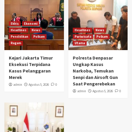
Ekbis
Ekonomi
Headlines
News
Headlines
News
Pendidikan
Polkam
Pariwisata
Polkam
Ragam
Utama
Kejari Jakarta Timur
Polresta Denpasar
Eksekusi Terpidana
Ungkap Kasus
Kasus Pelanggaran
Narkoba, Temukan
Merek
Senpi dan Airsoft Gun
Saat Pengerebekan
admin
Agustus 5, 2026
0
admin
Agustus 5, 2026
0