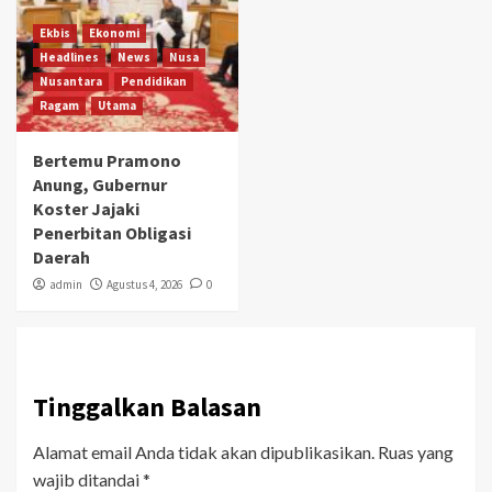
Ekbis
Ekonomi
Headlines
News
Nusa
Nusantara
Pendidikan
Ragam
Utama
Bertemu Pramono
Anung, Gubernur
Koster Jajaki
Penerbitan Obligasi
Daerah
admin
Agustus 4, 2026
0
Tinggalkan Balasan
Alamat email Anda tidak akan dipublikasikan.
Ruas yang
wajib ditandai
*