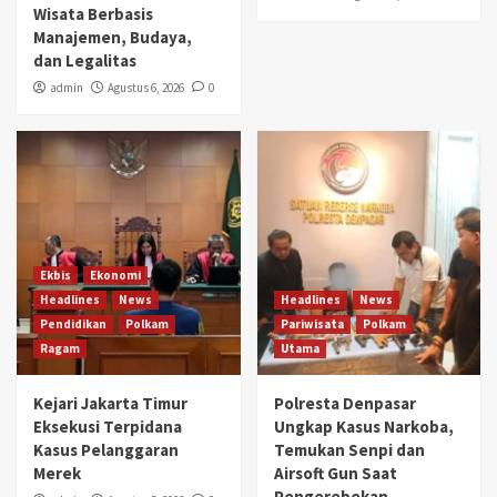
Wisata Berbasis
Manajemen, Budaya,
dan Legalitas
admin
Agustus 6, 2026
0
Ekbis
Ekonomi
Headlines
News
Headlines
News
Pendidikan
Polkam
Pariwisata
Polkam
Ragam
Utama
Kejari Jakarta Timur
Polresta Denpasar
Eksekusi Terpidana
Ungkap Kasus Narkoba,
Kasus Pelanggaran
Temukan Senpi dan
Merek
Airsoft Gun Saat
Pengerebekan