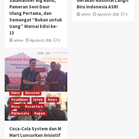
Salamander Big Band,
Gerakan Nasional Langit
Pameran Seni Daur
Biru Indonesia ASRI
Ulang Pertama, dan
admin
Agustus 8, 2026
0
Semangat “Bukan untuk
Uang” Warnai Edisi ke-
13
admin
Agustus 8, 2026
0
Ekbis
Ekonomi
Headlines
Iptek
News
Nusa
Nusantara
Pariwisata
Ragam
Coca-Cola System dan M
Mart Luncurkan Inisiatif