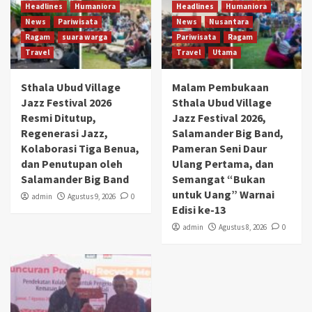
Headlines
Humaniora
Headlines
Humaniora
News
Pariwisata
News
Nusantara
Ragam
suara warga
Pariwisata
Ragam
Travel
Travel
Utama
Sthala Ubud Village
Malam Pembukaan
Jazz Festival 2026
Sthala Ubud Village
Resmi Ditutup,
Jazz Festival 2026,
Regenerasi Jazz,
Salamander Big Band,
Kolaborasi Tiga Benua,
Pameran Seni Daur
dan Penutupan oleh
Ulang Pertama, dan
Salamander Big Band
Semangat “Bukan
untuk Uang” Warnai
admin
Agustus 9, 2026
0
Edisi ke-13
admin
Agustus 8, 2026
0