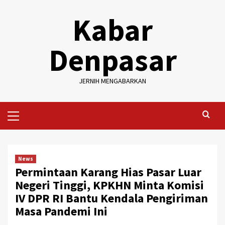
Skip
Kabar
to
content
Denpasar
JERNIH MENGABARKAN
Primary
Menu
News
Permintaan Karang Hias Pasar Luar
Negeri Tinggi, KPKHN Minta Komisi
IV DPR RI Bantu Kendala Pengiriman
Masa Pandemi Ini