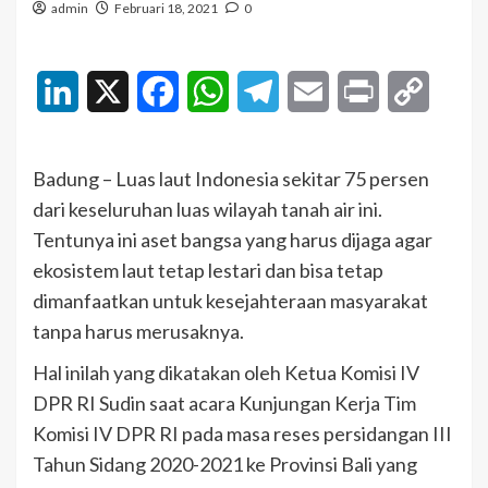
admin
Februari 18, 2021
0
LinkedIn
X
Facebook
WhatsApp
Telegram
Email
Print
Copy
Link
Badung – Luas laut Indonesia sekitar 75 persen
dari keseluruhan luas wilayah tanah air ini.
Tentunya ini aset bangsa yang harus dijaga agar
ekosistem laut tetap lestari dan bisa tetap
dimanfaatkan untuk kesejahteraan masyarakat
tanpa harus merusaknya.
Hal inilah yang dikatakan oleh Ketua Komisi IV
DPR RI Sudin saat acara Kunjungan Kerja Tim
Komisi IV DPR RI pada masa reses persidangan III
Tahun Sidang 2020-2021 ke Provinsi Bali yang