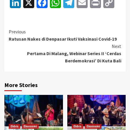
LinkedIn
X
Facebook
WhatsApp
Telegram
Email
Print
Copy
Link
Continue
Previous
Ratusan Nakes di Denpasar Ikuti Vaksinasi Covid-19
Reading
Next
Pertama Di Malang, Webinar Series II ‘Cerdas
Berdemokrasi’ Di Kuta Bali
More Stories
Ekbis
Ekonomi
Ekbis
Ekonomi