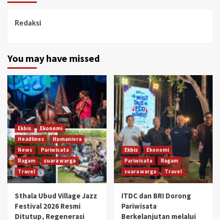
Redaksi
You may have missed
Ekbis
Ekonomi
Headlines
Humaniora
News
Pariwisata
Ekbis
Ekonomi
Ragam
suara warga
Pariwisata
Ragam
Travel
suara warga
Travel
Sthala Ubud Village Jazz
ITDC dan BRI Dorong
Festival 2026 Resmi
Pariwisata
Ditutup, Regenerasi
Berkelanjutan melalui