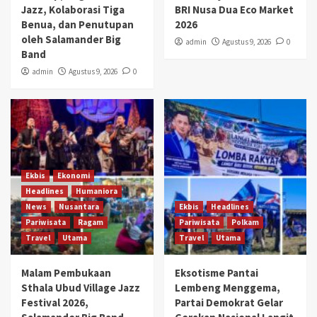
Jazz, Kolaborasi Tiga
BRI Nusa Dua Eco Market
Benua, dan Penutupan
2026
oleh Salamander Big
admin
Agustus 9, 2026
0
Band
admin
Agustus 9, 2026
0
Ekbis
Ekonomi
Headlines
Humaniora
News
Nusantara
Ekbis
Headlines
Pariwisata
Ragam
Pariwisata
Polkam
Travel
Utama
Travel
Utama
Malam Pembukaan
Eksotisme Pantai
Sthala Ubud Village Jazz
Lembeng Menggema,
Festival 2026,
Partai Demokrat Gelar