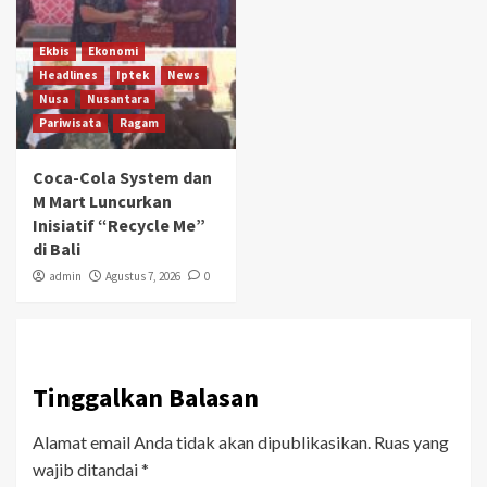
Ekbis
Ekonomi
Headlines
Iptek
News
Nusa
Nusantara
Pariwisata
Ragam
Coca-Cola System dan
M Mart Luncurkan
Inisiatif “Recycle Me”
di Bali
admin
Agustus 7, 2026
0
Tinggalkan Balasan
Alamat email Anda tidak akan dipublikasikan.
Ruas yang
wajib ditandai
*