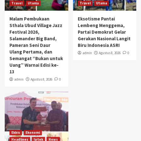
Travel
Utama
Travel
Utama
Malam Pembukaan
Eksotisme Pantai
Sthala Ubud Village Jazz
Lembeng Menggema,
Festival 2026,
Partai Demokrat Gelar
Salamander Big Band,
Gerakan Nasional Langit
Pameran Seni Daur
Biru Indonesia ASRI
Ulang Pertama, dan
admin
Agustus 8, 2026
0
Semangat “Bukan untuk
Uang” Warnai Edisi ke-
13
admin
Agustus 8, 2026
0
Ekbis
Ekonomi
Headlines
Iptek
News