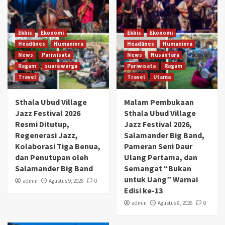
Ekbis
Ekonomi
Ekbis
Ekonomi
Headlines
Humaniora
Headlines
Humaniora
News
Pariwisata
News
Nusantara
Ragam
suara warga
Pariwisata
Ragam
Travel
Travel
Utama
Sthala Ubud Village
Malam Pembukaan
Jazz Festival 2026
Sthala Ubud Village
Resmi Ditutup,
Jazz Festival 2026,
Regenerasi Jazz,
Salamander Big Band,
Kolaborasi Tiga Benua,
Pameran Seni Daur
dan Penutupan oleh
Ulang Pertama, dan
Salamander Big Band
Semangat “Bukan
untuk Uang” Warnai
admin
Agustus 9, 2026
0
Edisi ke-13
admin
Agustus 8, 2026
0