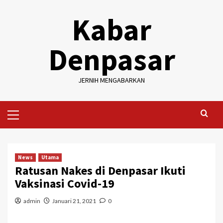
Skip
Kabar
to
content
Denpasar
JERNIH MENGABARKAN
Primary
Menu
News
Utama
Ratusan Nakes di Denpasar Ikuti
Vaksinasi Covid-19
admin
Januari 21, 2021
0