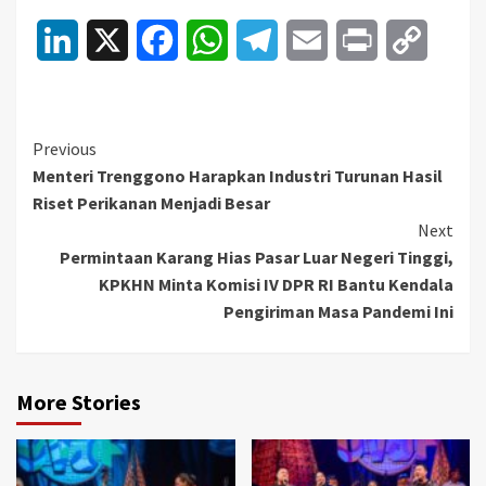
LinkedIn
X
Facebook
WhatsApp
Telegram
Email
Print
Copy
Link
Continue
Previous
Menteri Trenggono Harapkan Industri Turunan Hasil
Reading
Riset Perikanan Menjadi Besar
Next
Permintaan Karang Hias Pasar Luar Negeri Tinggi,
KPKHN Minta Komisi IV DPR RI Bantu Kendala
Pengiriman Masa Pandemi Ini
More Stories