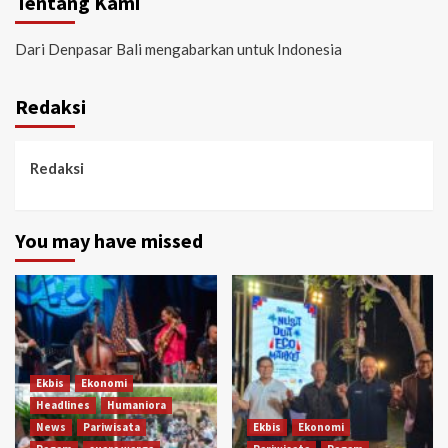
Tentang Kami
Dari Denpasar Bali mengabarkan untuk Indonesia
Redaksi
Redaksi
You may have missed
Ekbis
Ekonomi
Headlines
Humaniora
News
Pariwisata
Ekbis
Ekonomi