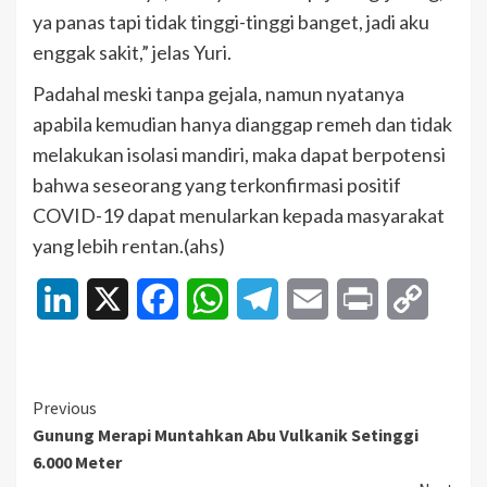
ya panas tapi tidak tinggi-tinggi banget, jadi aku
enggak sakit,” jelas Yuri.
Padahal meski tanpa gejala, namun nyatanya
apabila kemudian hanya dianggap remeh dan tidak
melakukan isolasi mandiri, maka dapat berpotensi
bahwa seseorang yang terkonfirmasi positif
COVID-19 dapat menularkan kepada masyarakat
yang lebih rentan.(ahs)
LinkedIn
X
Facebook
WhatsApp
Telegram
Email
Print
Copy
Link
Continue
Previous
Gunung Merapi Muntahkan Abu Vulkanik Setinggi
Reading
6.000 Meter