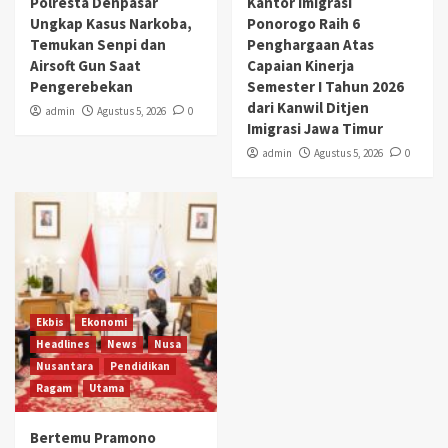
Polresta Denpasar
Kantor Imigrasi
Ungkap Kasus Narkoba,
Ponorogo Raih 6
Temukan Senpi dan
Penghargaan Atas
Airsoft Gun Saat
Capaian Kinerja
Pengerebekan
Semester I Tahun 2026
dari Kanwil Ditjen
admin
Agustus 5, 2026
0
Imigrasi Jawa Timur
admin
Agustus 5, 2026
0
Ekbis
Ekonomi
Headlines
News
Nusa
Nusantara
Pendidikan
Ragam
Utama
Bertemu Pramono