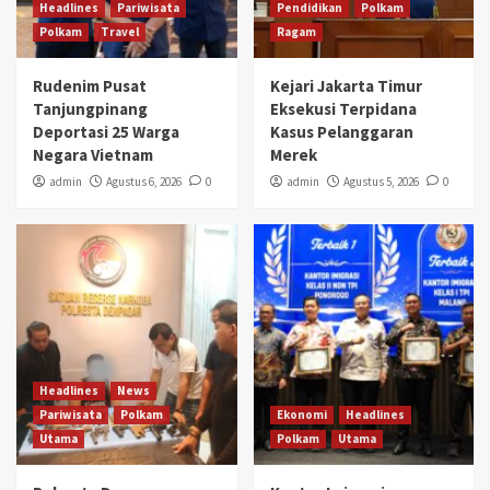
Headlines
Pariwisata
Pendidikan
Polkam
Polkam
Travel
Ragam
Rudenim Pusat
Kejari Jakarta Timur
Tanjungpinang
Eksekusi Terpidana
Deportasi 25 Warga
Kasus Pelanggaran
Negara Vietnam
Merek
admin
Agustus 6, 2026
0
admin
Agustus 5, 2026
0
Headlines
News
Pariwisata
Polkam
Ekonomi
Headlines
Utama
Polkam
Utama