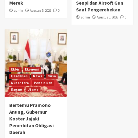
Merek
Senpi dan Airsoft Gun
Saat Pengerebekan
admin
Agustus 5, 2026
0
admin
Agustus 5, 2026
0
Ekbis
Ekonomi
Headlines
News
Nusa
Nusantara
Pendidikan
Ragam
Utama
Bertemu Pramono
Anung, Gubernur
Koster Jajaki
Penerbitan Obligasi
Daerah