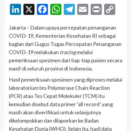
LinkedIn
X
Facebook
WhatsApp
Telegram
Email
Print
Copy
Link
Jakarta – Dalam upaya percepatan penanganan
COVID-19, Kementerian Kesehatan RI sebagai
bagian dari Gugus Tugas Percepatan Penanganan
COVID-19 melakukan
tracing
melalui
pemeriksaan spesimen dari tiap-tiap pasien secara
masif di seluruh provinsi di Indonesia.
Hasil pemeriksaan spesimen yang diproses melalui
laboratorium tes Polymerase Chain Reaction
(PCR) atau Tes Cepat Molekuler (TCM) itu
kemudian disebut data primer ‘all record’ yang
masih akan diverifikasi untuk selanjutnya
dikelompokkan dan dilaporkan ke Badan
Kesehatan Dunia (WHO). Selain itu, hasil data