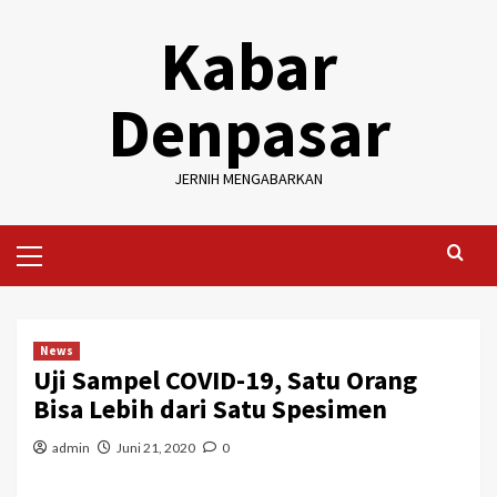
Skip
Kabar
to
content
Denpasar
JERNIH MENGABARKAN
Primary
Menu
News
Uji Sampel COVID-19, Satu Orang
Bisa Lebih dari Satu Spesimen
admin
Juni 21, 2020
0