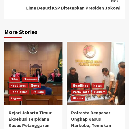
Next
Lima Deputi KSP Ditetapkan Presiden Jokowi
More Stories
Ekbis
Ekonomi
Headlines
News
Headlines
News
Pendidikan
Polkam
Pariwisata
Polkam
Ragam
Utama
Kejari Jakarta Timur
Polresta Denpasar
Eksekusi Terpidana
Ungkap Kasus
Kasus Pelanggaran
Narkoba, Temukan