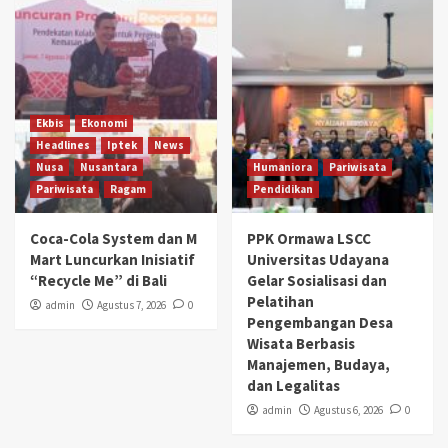
Ekbis
Ekonomi
Headlines
Iptek
News
Nusa
Nusantara
Humaniora
Pariwisata
Pariwisata
Ragam
Pendidikan
Coca-Cola System dan M
PPK Ormawa LSCC
Mart Luncurkan Inisiatif
Universitas Udayana
“Recycle Me” di Bali
Gelar Sosialisasi dan
Pelatihan
admin
Agustus 7, 2026
0
Pengembangan Desa
Wisata Berbasis
Manajemen, Budaya,
dan Legalitas
admin
Agustus 6, 2026
0