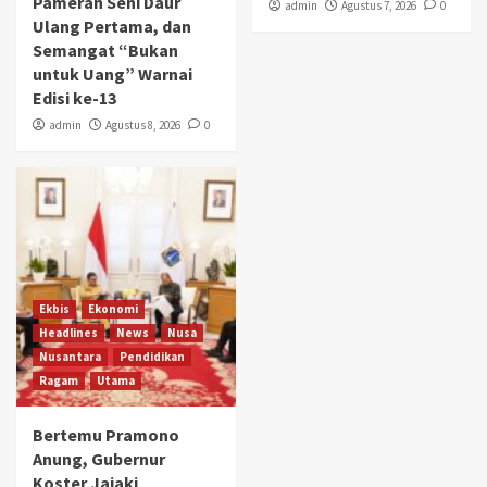
Pameran Seni Daur
admin
Agustus 7, 2026
0
Ulang Pertama, dan
Semangat “Bukan
untuk Uang” Warnai
Edisi ke-13
admin
Agustus 8, 2026
0
Ekbis
Ekonomi
Headlines
News
Nusa
Nusantara
Pendidikan
Ragam
Utama
Bertemu Pramono
Anung, Gubernur
Koster Jajaki