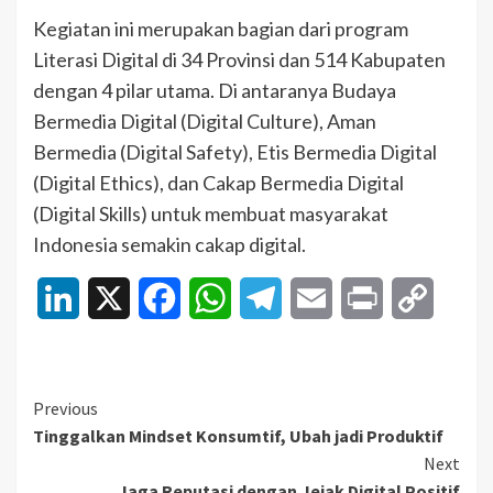
Kegiatan ini merupakan bagian dari program
Literasi Digital di 34 Provinsi dan 514 Kabupaten
dengan 4 pilar utama. Di antaranya Budaya
Bermedia Digital (Digital Culture), Aman
Bermedia (Digital Safety), Etis Bermedia Digital
(Digital Ethics), dan Cakap Bermedia Digital
(Digital Skills) untuk membuat masyarakat
Indonesia semakin cakap digital.
LinkedIn
X
Facebook
WhatsApp
Telegram
Email
Print
Copy
Link
Continue
Previous
Tinggalkan Mindset Konsumtif, Ubah jadi Produktif
Reading
Next
Jaga Reputasi dengan Jejak Digital Positif