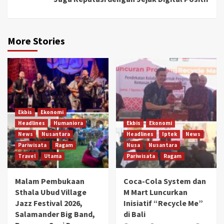
More Stories
Ekbis
Ekonomi
Headlines
Humaniora
Ekbis
Ekonomi
News
Nusantara
Headlines
Iptek
News
Pariwisata
Ragam
Nusa
Nusantara
Travel
Utama
Pariwisata
Ragam
Malam Pembukaan
Coca-Cola System dan
Sthala Ubud Village
M Mart Luncurkan
Jazz Festival 2026,
Inisiatif “Recycle Me”
Salamander Big Band,
di Bali