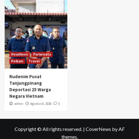
Headlines
Pariwisata
Polkam
Travel
Rudenim Pusat
Tanjungpinang
Deportasi 25 Warga
Negara Vietnam
admin
Agustus 6, 2026
0
Copyright © All rights reserved.
|
CoverNews
by AF
themes.