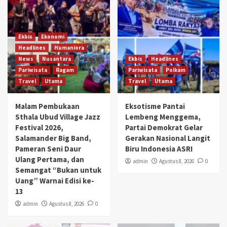
Ekbis
Ekonomi
Headlines
Humaniora
News
Nusantara
Ekbis
Headlines
Pariwisata
Ragam
Pariwisata
Polkam
Travel
Utama
Travel
Utama
Malam Pembukaan
Eksotisme Pantai
Sthala Ubud Village Jazz
Lembeng Menggema,
Festival 2026,
Partai Demokrat Gelar
Salamander Big Band,
Gerakan Nasional Langit
Pameran Seni Daur
Biru Indonesia ASRI
Ulang Pertama, dan
admin
Agustus 8, 2026
0
Semangat “Bukan untuk
Uang” Warnai Edisi ke-
13
admin
Agustus 8, 2026
0