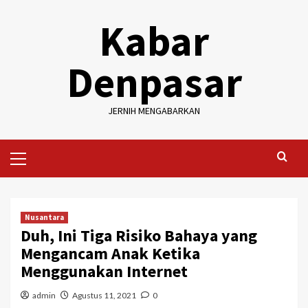
Skip
Kabar
to
content
Denpasar
JERNIH MENGABARKAN
Primary
Menu
Nusantara
Duh, Ini Tiga Risiko Bahaya yang
Mengancam Anak Ketika
Menggunakan Internet
admin
Agustus 11, 2021
0