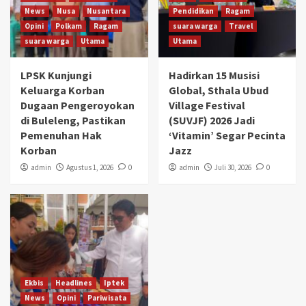
News
Nusa
Nusantara
Pendidikan
Ragam
Opini
Polkam
Ragam
suara warga
Travel
suara warga
Utama
Utama
LPSK Kunjungi
Hadirkan 15 Musisi
Keluarga Korban
Global, Sthala Ubud
Dugaan Pengeroyokan
Village Festival
di Buleleng, Pastikan
(SUVJF) 2026 Jadi
Pemenuhan Hak
‘Vitamin’ Segar Pecinta
Korban
Jazz
admin
Agustus 1, 2026
0
admin
Juli 30, 2026
0
Ekbis
Headlines
Iptek
News
Opini
Pariwisata