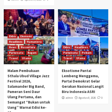
Ekbis
Ekonomi
Headlines
Humaniora
News
Nusantara
Ekbis
Headlines
Pariwisata
Ragam
Pariwisata
Polkam
Travel
Utama
Travel
Utama
Malam Pembukaan
Eksotisme Pantai
Sthala Ubud Village Jazz
Lembeng Menggema,
Festival 2026,
Partai Demokrat Gelar
Salamander Big Band,
Gerakan Nasional Langit
Pameran Seni Daur
Biru Indonesia ASRI
Ulang Pertama, dan
admin
Agustus 8, 2026
0
Semangat “Bukan untuk
Uang” Warnai Edisi ke-