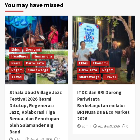
You may have missed
Ekbis
Ekonomi
Headlines
Humaniora
News
Pariwisata
Ekbis
Ekonomi
Ragam
suara warga
Pariwisata
Ragam
Travel
suara warga
Travel
Sthala Ubud Village Jazz
ITDC dan BRI Dorong
Festival 2026 Resmi
Pariwisata
Ditutup, Regenerasi
Berkelanjutan melalui
Jazz, Kolaborasi Tiga
BRI Nusa Dua Eco Market
Benua, dan Penutupan
2026
oleh Salamander Big
admin
Agustus 9, 2026
0
Band
admin
Agustus 9, 2026
0