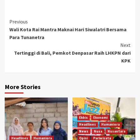
Link
Continue
Previous
Wali Kota Rai Mantra Maknai Hari Siwalatri Bersama
Reading
Para Tunanetra
Next
Tertinggi di Bali, Pemkot Denpasar Raih LHKPN dari
KPK
More Stories
Ekbis
Ekonomi
Headlines
Humaniora
News
Nusa
Nusantara
Headlines
Humaniora
Opini
Pariwisata