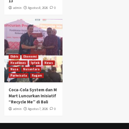
13
admin
Agustus 8, 2026
0
Ekbis
Ekonomi
Headlines
Iptek
News
Nusa
Nusantara
Pariwisata
Ragam
Coca-Cola System dan M
Mart Luncurkan Inisiatif
“Recycle Me” di Bali
admin
Agustus 7, 2026
0