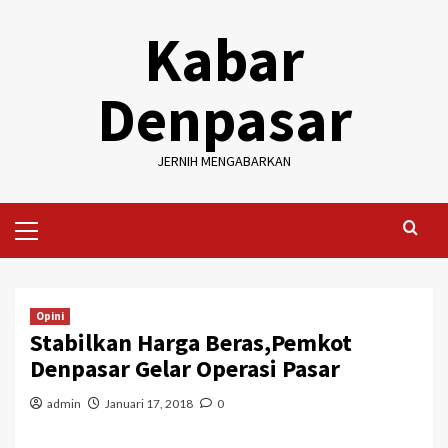
Skip
Kabar
to
content
Denpasar
JERNIH MENGABARKAN
Primary
Menu
Opini
Stabilkan Harga Beras,Pemkot
Denpasar Gelar Operasi Pasar
admin
Januari 17, 2018
0