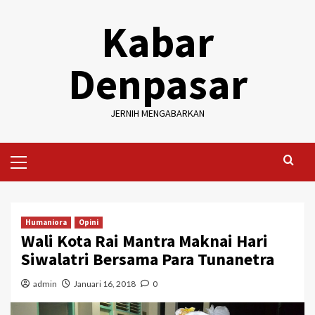
Skip
Kabar
to
content
Denpasar
JERNIH MENGABARKAN
Primary
Menu
Humaniora
Opini
Wali Kota Rai Mantra Maknai Hari
Siwalatri Bersama Para Tunanetra
admin
Januari 16, 2018
0