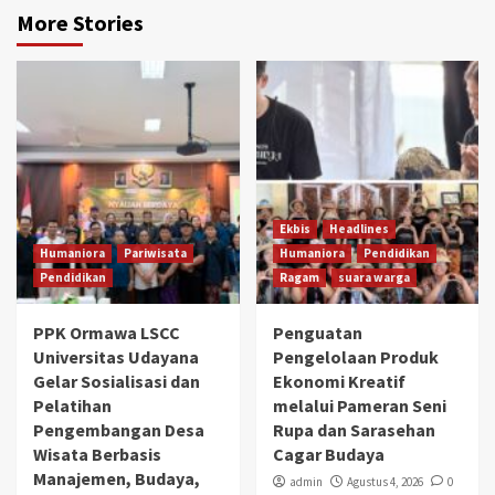
More Stories
Ekbis
Headlines
Humaniora
Pariwisata
Humaniora
Pendidikan
Pendidikan
Ragam
suara warga
PPK Ormawa LSCC
Penguatan
Universitas Udayana
Pengelolaan Produk
Gelar Sosialisasi dan
Ekonomi Kreatif
Pelatihan
melalui Pameran Seni
Pengembangan Desa
Rupa dan Sarasehan
Wisata Berbasis
Cagar Budaya
Manajemen, Budaya,
admin
Agustus 4, 2026
0