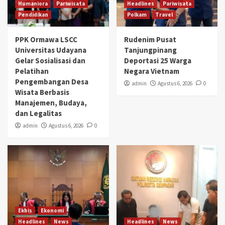
Humaniora
Pariwisata
Headlines
Pariwisata
Pendidikan
Polkam
Travel
PPK Ormawa LSCC
Rudenim Pusat
Universitas Udayana
Tanjungpinang
Gelar Sosialisasi dan
Deportasi 25 Warga
Pelatihan
Negara Vietnam
Pengembangan Desa
admin
Agustus 6, 2026
0
Wisata Berbasis
Manajemen, Budaya,
dan Legalitas
admin
Agustus 6, 2026
0
Ekbis
Ekonomi
Headlines
News
Headlines
News