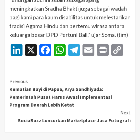
meningkatkan Sradha Bhakti juga sebagai wadah
bagi kami para kaum disabilitas untuk melestarikan
tradisi Agama Hindu dan bertemu wirasa antara
keluarga besar DPD Pertuni Bali,” ujar Soma. (tim)
LinkedIn
X
Facebook
WhatsApp
Telegram
Email
Print
Copy
Link
Continue
Previous
Kematian Bayi di Papua, Arya Sandhiyuda:
Reading
Pemerintah Pusat Harus Awasi Implementasi
Program Daerah Lebih Ketat
Next
SociaBuzz Luncurkan Marketplace Jasa Fotografi