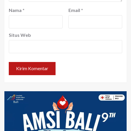
Nama
*
Email
*
Situs Web