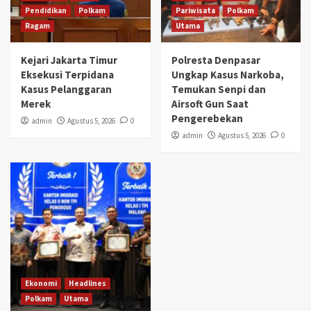
Pendidikan
Polkam
Pariwisata
Polkam
Ragam
Utama
Kejari Jakarta Timur
Polresta Denpasar
Eksekusi Terpidana
Ungkap Kasus Narkoba,
Kasus Pelanggaran
Temukan Senpi dan
Merek
Airsoft Gun Saat
Pengerebekan
admin
Agustus 5, 2026
0
admin
Agustus 5, 2026
0
Ekonomi
Headlines
Polkam
Utama