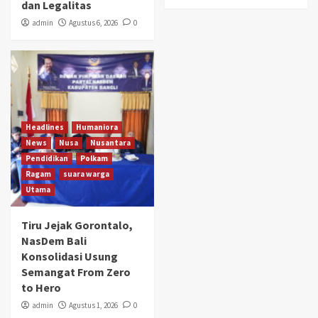
dan Legalitas
admin
Agustus 6, 2026
0
Headlines
Humaniora
News
Nusa
Nusantara
Pendidikan
Polkam
Ragam
suara warga
Utama
Tiru Jejak Gorontalo,
NasDem Bali
Konsolidasi Usung
Semangat From Zero
to Hero
admin
Agustus 1, 2026
0