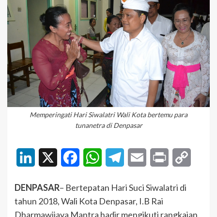
Memperingati Hari Siwalatri Wali Kota bertemu para
tunanetra di Denpasar
LinkedIn
X
Facebook
WhatsApp
Telegram
Email
Print
Copy
Link
DENPASAR
– Bertepatan Hari Suci Siwalatri di
tahun 2018, Wali Kota Denpasar, I.B Rai
Dharmawijaya Mantra hadir mengikuti rangkaian