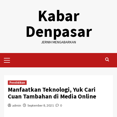
Skip
Kabar
to
content
Denpasar
JERNIH MENGABARKAN
Primary
Menu
Pendidikan
Manfaatkan Teknologi, Yuk Cari
Cuan Tambahan di Media Online
admin
September 8, 2021
0