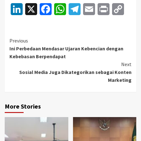
LinkedIn
X
Facebook
WhatsApp
Telegram
Email
Print
Copy
Link
Continue
Previous
Ini Perbedaan Mendasar Ujaran Kebencian dengan
Reading
Kebebasan Berpendapat
Next
Sosial Media Juga Dikategorikan sebagai Konten
Marketing
More Stories