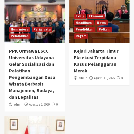
Ekbis
Ekonomi
Headlines
News
Humaniora
Pariwisata
Pendidikan
Polkam
Pendidikan
Ragam
PPK Ormawa LSCC
Kejari Jakarta Timur
Universitas Udayana
Eksekusi Terpidana
Gelar Sosialisasi dan
Kasus Pelanggaran
Pelatihan
Merek
Pengembangan Desa
admin
Agustus 5, 2026
0
Wisata Berbasis
Manajemen, Budaya,
dan Legalitas
admin
Agustus 6, 2026
0