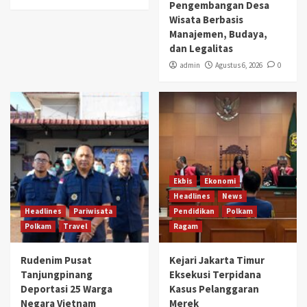
Pengembangan Desa
Wisata Berbasis
Manajemen, Budaya,
dan Legalitas
admin
Agustus 6, 2026
0
Ekbis
Ekonomi
Headlines
News
Headlines
Pariwisata
Pendidikan
Polkam
Polkam
Travel
Ragam
Rudenim Pusat
Kejari Jakarta Timur
Tanjungpinang
Eksekusi Terpidana
Deportasi 25 Warga
Kasus Pelanggaran
Negara Vietnam
Merek