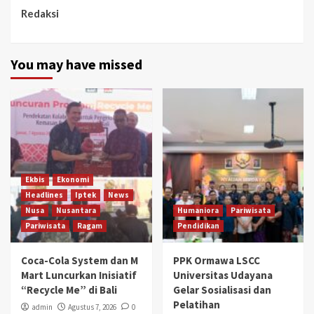
Redaksi
You may have missed
Ekbis
Ekonomi
Headlines
Iptek
News
Nusa
Nusantara
Humaniora
Pariwisata
Pariwisata
Ragam
Pendidikan
Coca-Cola System dan M
PPK Ormawa LSCC
Mart Luncurkan Inisiatif
Universitas Udayana
“Recycle Me” di Bali
Gelar Sosialisasi dan
Pelatihan
admin
Agustus 7, 2026
0