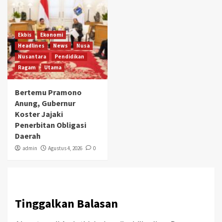
Ekbis
Ekonomi
Headlines
News
Nusa
Nusantara
Pendidikan
Ragam
Utama
Bertemu Pramono
Anung, Gubernur
Koster Jajaki
Penerbitan Obligasi
Daerah
admin
Agustus 4, 2026
0
Tinggalkan Balasan