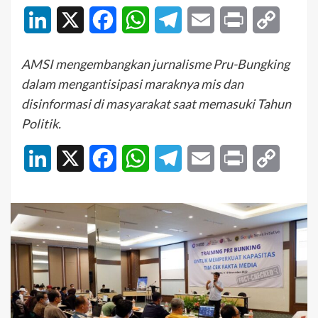
LinkedIn
X
Facebook
WhatsApp
Telegram
Email
Print
Copy
Link
AMSI mengembangkan jurnalisme Pru-Bungking
dalam mengantisipasi maraknya mis dan
disinformasi di masyarakat saat memasuki Tahun
Politik.
LinkedIn
X
Facebook
WhatsApp
Telegram
Email
Print
Copy
Link