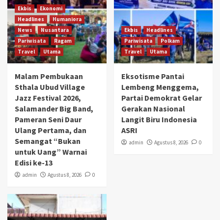
Ekbis
Ekonomi
Headlines
Humaniora
News
Nusantara
Ekbis
Headlines
Pariwisata
Ragam
Pariwisata
Polkam
Travel
Utama
Travel
Utama
Malam Pembukaan
Eksotisme Pantai
Sthala Ubud Village
Lembeng Menggema,
Jazz Festival 2026,
Partai Demokrat Gelar
Salamander Big Band,
Gerakan Nasional
Pameran Seni Daur
Langit Biru Indonesia
Ulang Pertama, dan
ASRI
Semangat “Bukan
admin
Agustus 8, 2026
0
untuk Uang” Warnai
Edisi ke-13
admin
Agustus 8, 2026
0