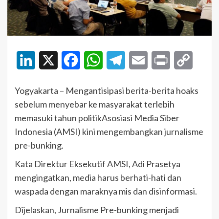
LinkedIn
X
Facebook
WhatsApp
Telegram
Email
Print
Copy
Link
Yogyakarta – Mengantisipasi berita-berita hoaks
sebelum menyebar ke masyarakat terlebih
memasuki tahun politikAsosiasi Media Siber
Indonesia (AMSI) kini mengembangkan jurnalisme
pre-bunking.
Kata Direktur Eksekutif AMSI, Adi Prasetya
mengingatkan, media harus berhati-hati dan
waspada dengan maraknya mis dan disinformasi.
Dijelaskan, Jurnalisme Pre-bunking menjadi