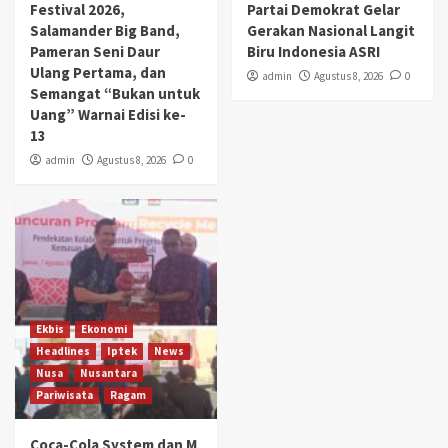
Festival 2026,
Partai Demokrat Gelar
Salamander Big Band,
Gerakan Nasional Langit
Pameran Seni Daur
Biru Indonesia ASRI
Ulang Pertama, dan
admin
Agustus 8, 2026
0
Semangat “Bukan untuk
Uang” Warnai Edisi ke-
13
admin
Agustus 8, 2026
0
Ekbis
Ekonomi
Headlines
Iptek
News
Nusa
Nusantara
Pariwisata
Ragam
Coca-Cola System dan M