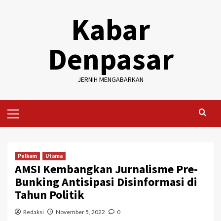
Skip
Kabar
to
content
Denpasar
JERNIH MENGABARKAN
Primary
Menu
Polkam
Utama
AMSI Kembangkan Jurnalisme Pre-
Bunking Antisipasi Disinformasi di
Tahun Politik
Redaksi
November 5, 2022
0