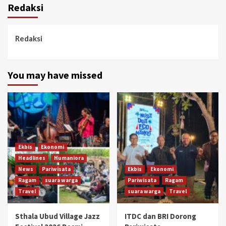
Redaksi
Redaksi
You may have missed
Ekbis
Ekonomi
Headlines
Humaniora
News
Pariwisata
Ekbis
Ekonomi
Ragam
suara warga
Pariwisata
Ragam
Travel
suara warga
Travel
Sthala Ubud Village Jazz
ITDC dan BRI Dorong