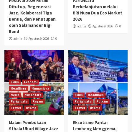
Festival 2026 Resmi
Pariwisata
Ditutup, Regenerasi
Berkelanjutan melalui
Jazz, Kolaborasi Tiga
BRI Nusa Dua Eco Market
Benua, dan Penutupan
2026
oleh Salamander Big
admin
Agustus 9, 2026
0
Band
admin
Agustus 9, 2026
0
Ekbis
Ekonomi
Headlines
Humaniora
News
Nusantara
Ekbis
Headlines
Pariwisata
Ragam
Pariwisata
Polkam
Travel
Utama
Travel
Utama
Malam Pembukaan
Eksotisme Pantai
Sthala Ubud Village Jazz
Lembeng Menggema,