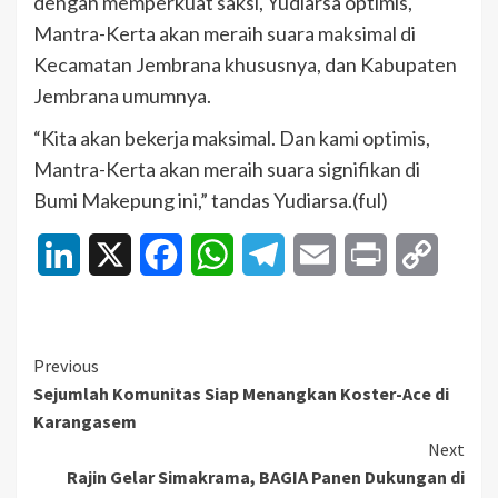
dengan memperkuat saksi, Yudiarsa optimis,
Mantra-Kerta akan meraih suara maksimal di
Kecamatan Jembrana khususnya, dan Kabupaten
Jembrana umumnya.
“Kita akan bekerja maksimal. Dan kami optimis,
Mantra-Kerta akan meraih suara signifikan di
Bumi Makepung ini,” tandas Yudiarsa.(ful)
LinkedIn
X
Facebook
WhatsApp
Telegram
Email
Print
Copy
Link
Continue
Previous
Sejumlah Komunitas Siap Menangkan Koster-Ace di
Reading
Karangasem
Next
Rajin Gelar Simakrama, BAGIA Panen Dukungan di