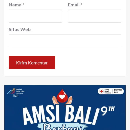
Nama
*
Email
*
Situs Web