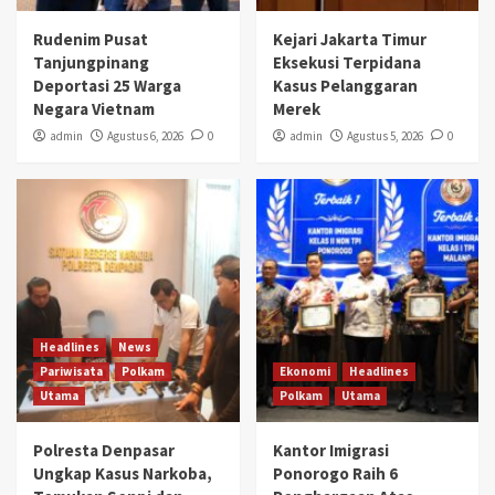
Rudenim Pusat
Kejari Jakarta Timur
Tanjungpinang
Eksekusi Terpidana
Deportasi 25 Warga
Kasus Pelanggaran
Negara Vietnam
Merek
admin
Agustus 6, 2026
0
admin
Agustus 5, 2026
0
Headlines
News
Pariwisata
Polkam
Ekonomi
Headlines
Utama
Polkam
Utama
Polresta Denpasar
Kantor Imigrasi
Ungkap Kasus Narkoba,
Ponorogo Raih 6