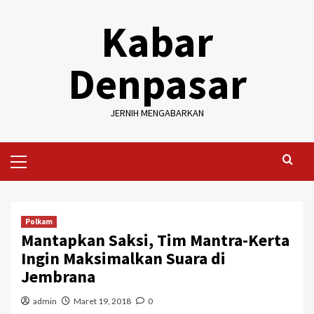
Skip
Kabar
to
content
Denpasar
JERNIH MENGABARKAN
Primary
Menu
Polkam
Mantapkan Saksi, Tim Mantra-Kerta
Ingin Maksimalkan Suara di
Jembrana
admin
Maret 19, 2018
0