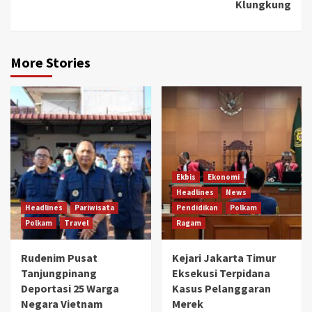
Klungkung
More Stories
Ekbis
Ekonomi
Headlines
News
Headlines
Pariwisata
Pendidikan
Polkam
Polkam
Travel
Ragam
Rudenim Pusat
Kejari Jakarta Timur
Tanjungpinang
Eksekusi Terpidana
Deportasi 25 Warga
Kasus Pelanggaran
Negara Vietnam
Merek