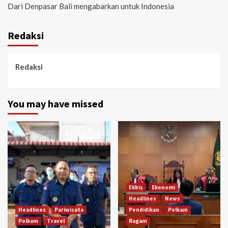
Dari Denpasar Bali mengabarkan untuk Indonesia
Redaksi
Redaksi
You may have missed
Ekbis
Ekonomi
Headlines
News
Headlines
Pariwisata
Pendidikan
Polkam
Polkam
Travel
Ragam