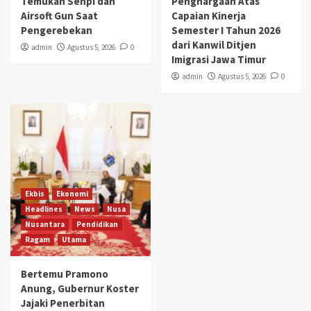
Temukan Senpi dan
Penghargaan Atas
Airsoft Gun Saat
Capaian Kinerja
Pengerebekan
Semester I Tahun 2026
dari Kanwil Ditjen
admin
Agustus 5, 2026
0
Imigrasi Jawa Timur
admin
Agustus 5, 2026
0
Ekbis
Ekonomi
Headlines
News
Nusa
Nusantara
Pendidikan
Ragam
Utama
Bertemu Pramono
Anung, Gubernur Koster
Jajaki Penerbitan