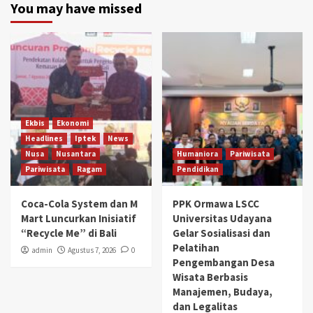
You may have missed
Ekbis
Ekonomi
Headlines
Iptek
News
Nusa
Nusantara
Humaniora
Pariwisata
Pariwisata
Ragam
Pendidikan
Coca-Cola System dan M
PPK Ormawa LSCC
Mart Luncurkan Inisiatif
Universitas Udayana
“Recycle Me” di Bali
Gelar Sosialisasi dan
Pelatihan
admin
Agustus 7, 2026
0
Pengembangan Desa
Wisata Berbasis
Manajemen, Budaya,
dan Legalitas