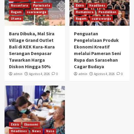
Nusantara
Pariwisata
Ekbis
Headlines
Ragam
suara warga
Humaniora
Pendidikan
Utama
Ragam
suara warga
Baru Dibuka, Mal Sira
Penguatan
Village Grand Outlet
Pengelolaan Produk
Bali di KEK Kura-Kura
Ekonomi Kreatif
Serangan Denpasar
melalui Pameran Seni
Tawarkan Harga
Rupa dan Sarasehan
Diskon Hingga 50%
Cagar Budaya
admin
Agustus 4, 2026
0
admin
Agustus 4, 2026
0
Ekbis
Ekonomi
Headlines
News
Nusa