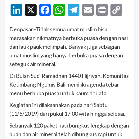
LinkedIn
X
Facebook
WhatsApp
Telegram
Email
Print
Copy
Link
Denpasar–Tidak semua umat muslim bisa
merasakan nikmatnya berbuka puasa dengan nasi
dan lauk pauk melimpah. Banyak juga sebagian
umat muslim yang hanya berbuka puasa dengan
seteguk air mineral.
Di Bulan Suci Ramadhan 1440 Hijriyah, Komunitas
Ketimbang Ngemis Bali memiliki agenda tebar
menu berbuka puasa untuk kaum dhuafa.
Kegiatan ini dilaksanakan pada hari Sabtu
(11/5/2019) dari pukul 17.00 wita hingga selesai.
Sebanyak 120 paket nasi bungkus lengkap dengan
buah dan air mineral telah dibungkus rapi untuk