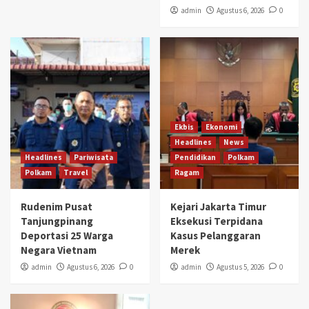
admin
Agustus 6, 2026
0
Ekbis
Ekonomi
Headlines
News
Headlines
Pariwisata
Pendidikan
Polkam
Polkam
Travel
Ragam
Rudenim Pusat
Kejari Jakarta Timur
Tanjungpinang
Eksekusi Terpidana
Deportasi 25 Warga
Kasus Pelanggaran
Negara Vietnam
Merek
admin
Agustus 6, 2026
0
admin
Agustus 5, 2026
0