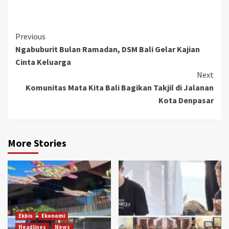
Link
Continue
Previous
Ngabuburit Bulan Ramadan, DSM Bali Gelar Kajian
Reading
Cinta Keluarga
Next
Komunitas Mata Kita Bali Bagikan Takjil di Jalanan
Kota Denpasar
More Stories
Ekbis
Ekonomi
Headlines
News