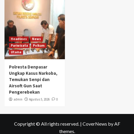
Headlines
News
Pariwisata
Polkam
Utama
Polresta Denpasar
Ungkap Kasus Narkoba,
Temukan Senpi dan
Airsoft Gun Saat
Pengerebekan
admin
Agustus 5, 2026
0
Copyright © All rights reserved.
|
CoverNews
by AF
themes.