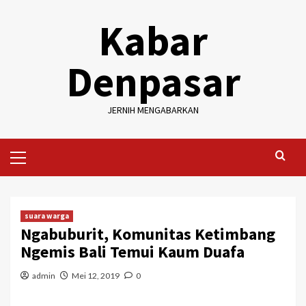
Skip
Kabar
to
content
Denpasar
JERNIH MENGABARKAN
Primary
Menu
suara warga
Ngabuburit, Komunitas Ketimbang
Ngemis Bali Temui Kaum Duafa
admin
Mei 12, 2019
0