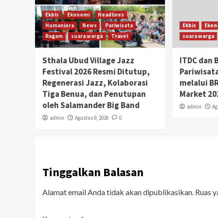
Ekbis
Ekonomi
Headlines
Humaniora
News
Pariwisata
Ekbis
Ekon
Ragam
suara warga
Travel
suara warga
Sthala Ubud Village Jazz
ITDC dan 
Festival 2026 Resmi Ditutup,
Pariwisat
Regenerasi Jazz, Kolaborasi
melalui B
Tiga Benua, dan Penutupan
Market 20
oleh Salamander Big Band
admin
Ag
admin
Agustus 9, 2026
0
Tinggalkan Balasan
Alamat email Anda tidak akan dipublikasikan.
Ruas y