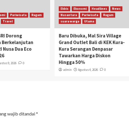
Ekbis
Ekonomi
Headlines
News
omi
Pariwisata
Ragam
Nusantara
Pariwisata
Ragam
Travel
suara warga
Utama
BRI Dorong
Baru Dibuka, Mal Sira Village
a Berkelanjutan
Grand Outlet Bali di KEK Kura-
RI Nusa Dua Eco
Kura Serangan Denpasar
26
Tawarkan Harga Diskon
Hingga 50%
ustus 9, 2026
0
admin
Agustus 4, 2026
0
ang wajib ditandai
*