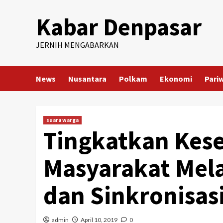
Skip
Kabar Denpasar
to
content
JERNIH MENGABARKAN
News
Nusantara
Polkam
Ekonomi
Pari
suara warga
Tingkatkan Kes
Masyarakat Mela
dan Sinkronisas
admin
April 10, 2019
0