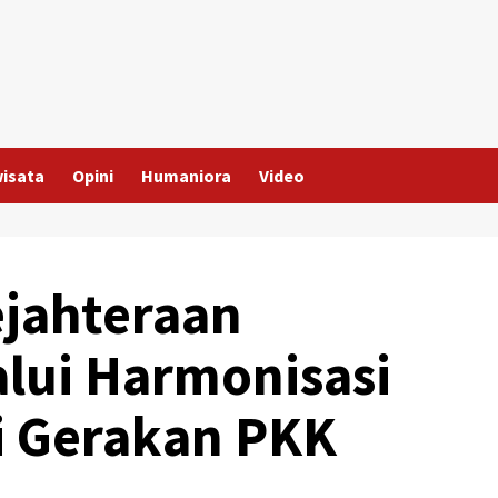
wisata
Opini
Humaniora
Video
ejahteraan
lui Harmonisasi
i Gerakan PKK