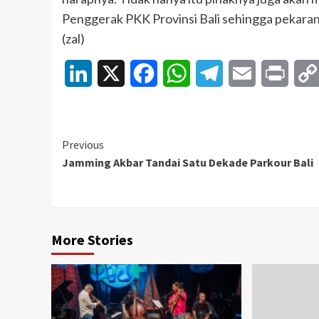
Penggerak PKK Provinsi Bali sehingga pekara
(zal)
LinkedIn
X
Facebook
WhatsApp
Telegram
Email
Print
Continue
Previous
Jamming Akbar Tandai Satu Dekade Parkour Bali
Reading
More Stories