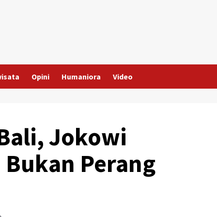
wisata
Opini
Humaniora
Video
ali, Jokowi
u Bukan Perang