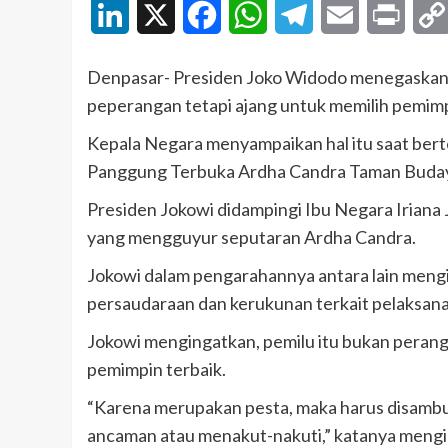
LinkedIn
X
Facebook
WhatsApp
Telegram
Email
Print
Denpasar- Presiden Joko Widodo menegaskan h
peperangan tetapi ajang untuk memilih pemimp
Kepala Negara menyampaikan hal itu saat bert
Panggung Terbuka Ardha Candra Taman Budaya 
Presiden Jokowi didampingi Ibu Negara Irian
yang mengguyur seputaran Ardha Candra.
Jokowi dalam pengarahannya antara lain mengi
persaudaraan dan kerukunan terkait pelaksana
Jokowi mengingatkan, pemilu itu bukan peran
pemimpin terbaik.
“Karena merupakan pesta, maka harus disambu
ancaman atau menakut-nakuti,” katanya mengi