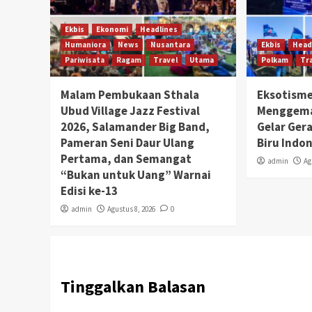
Ekbis
Ekonomi
Headlines
Humaniora
News
Nusantara
Ekbis
Head
Pariwisata
Ragam
Travel
Utama
Polkam
Tr
Malam Pembukaan Sthala
Eksotisme
Ubud Village Jazz Festival
Menggema
2026, Salamander Big Band,
Gelar Ger
Pameran Seni Daur Ulang
Biru Indon
Pertama, dan Semangat
admin
Ag
“Bukan untuk Uang” Warnai
Edisi ke-13
admin
Agustus 8, 2026
0
Tinggalkan Balasan