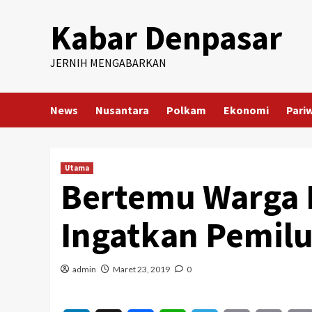
Skip
Kabar Denpasar
to
content
JERNIH MENGABARKAN
News
Nusantara
Polkam
Ekonomi
Pari
Utama
Bertemu Warga B
Ingatkan Pemil
admin
Maret 23, 2019
0