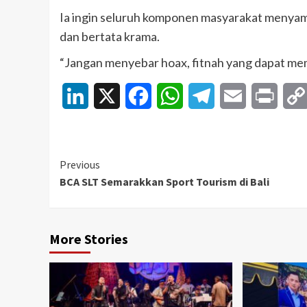
Ia ingin seluruh komponen masyarakat menyam
dan bertata krama.
“Jangan menyebar hoax, fitnah yang dapat mem
LinkedIn
X
Facebook
WhatsApp
Telegram
Email
Print
Continue
Previous
BCA SLT Semarakkan Sport Tourism di Bali
Reading
More Stories