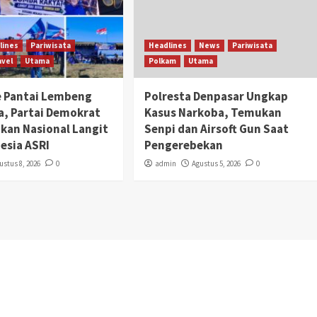
lines
Pariwisata
Headlines
News
Pariwisata
avel
Utama
Polkam
Utama
 Pantai Lembeng
Polresta Denpasar Ungkap
, Partai Demokrat
Kasus Narkoba, Temukan
akan Nasional Langit
Senpi dan Airsoft Gun Saat
esia ASRI
Pengerebekan
ustus 8, 2026
0
admin
Agustus 5, 2026
0