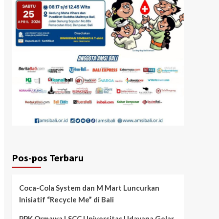
Pos-pos Terbaru
Coca-Cola System dan M Mart Luncurkan
Inisiatif “Recycle Me” di Bali
PPK Ormawa LSCC Universitas Udayana Gelar