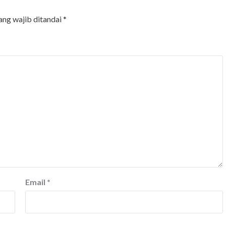
ang wajib ditandai
*
Email
*