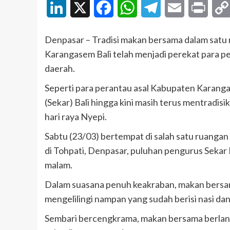
LinkedIn
X
Facebook
WhatsApp
Telegram
Email
Print
Denpasar – Tradisi makan bersama dalam satu
Karangasem Bali telah menjadi perekat para p
daerah.
Seperti para perantau asal Kabupaten Karan
(Sekar) Bali hingga kini masih terus mentradis
hari raya Nyepi.
Sabtu (23/03) bertempat di salah satu ruanga
di Tohpati, Denpasar, puluhan pengurus Sekar 
malam.
Dalam suasana penuh keakraban, makan bersam
mengelilingi nampan yang sudah berisi nasi dan 
Sembari bercengkrama, makan bersama berlangs