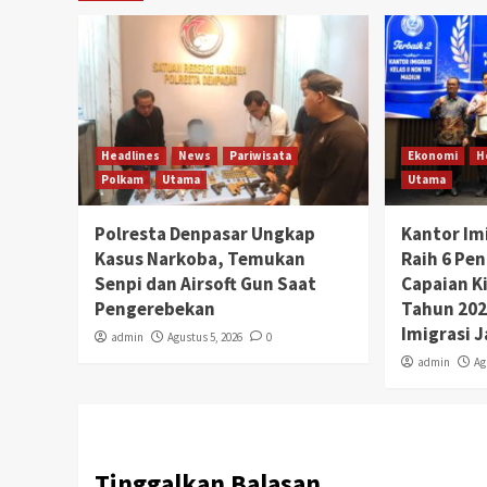
Headlines
News
Pariwisata
Ekonomi
H
Polkam
Utama
Utama
Polresta Denpasar Ungkap
Kantor Im
Kasus Narkoba, Temukan
Raih 6 Pe
Senpi dan Airsoft Gun Saat
Capaian K
Pengerebekan
Tahun 2026
Imigrasi 
admin
Agustus 5, 2026
0
admin
Ag
Tinggalkan Balasan