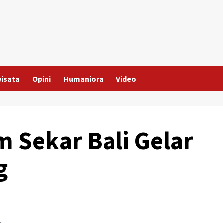
wisata
Opini
Humaniora
Video
m Sekar Bali Gelar
g