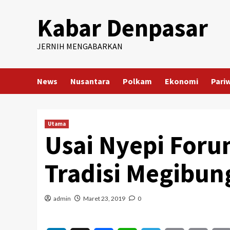
Skip
Kabar Denpasar
to
content
JERNIH MENGABARKAN
News
Nusantara
Polkam
Ekonomi
Pari
Utama
Usai Nyepi Foru
Tradisi Megibun
admin
Maret 23, 2019
0