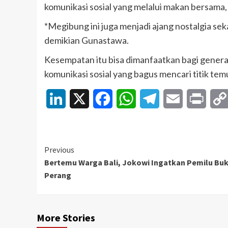
komunikasi sosial yang melalui makan bersama,
*Megibung ini juga menjadi ajang nostalgia seka
demikian Gunastawa.
Kesempatan itu bisa dimanfaatkan bagi genera
komunikasi sosial yang bagus mencari titik te
LinkedIn
X
Facebook
WhatsApp
Telegram
Email
Print
Continue
Previous
Bertemu Warga Bali, Jokowi Ingatkan Pemilu Bu
Reading
Perang
More Stories