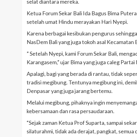
selat diantara mereka.
Ketua Forum Sekar Bali Ida Bagus Bima Putera 
setelah umat Hindu merayakan Hari Nyepi.
Karena berbagai kesibukan pengurus sehingga ba
NasDem Bali yang juga tokoh asal Kecamata
” Setelah Nyepi, kami Forum Sekar Bali, menga
Karangasem,” ujar Bima yang juga caleg Parta
Apalagi, bagi yang berada di rantau, tidak sep
tradisi megibung. Tentunya megibung ini, demi
Denpasar yang juga jarang bertemu.
Melalui megibung, pihaknya ingin menyemanga
kebersamaan dan rasa persaudaraan.
“Sejak zaman Ketua Prof Suparta, sampai sekar
silaturahmi, tidak ada derajat, pangkat, semua