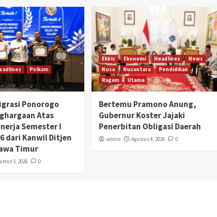
Ekbis
Ekonomi
Headlines
News
eadlines
Polkam
Nusa
Nusantara
Pendidikan
Ragam
Utama
igrasi Ponorogo
Bertemu Pramono Anung,
nghargaan Atas
Gubernur Koster Jajaki
inerja Semester I
Penerbitan Obligasi Daerah
 dari Kanwil Ditjen
admin
Agustus 4, 2026
0
Jawa Timur
ustus 5, 2026
0