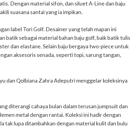
is. Dengan material sifon, dan siluet A-Line dan baju
li suasana santai yang ia impikan.
gan label Tori Golf. Desainer yang telah mapan ini
atik sebagai material bahan baju golf, baik batik tulis
ster dan elastane. Selain baju bergaya two-piece untuk
engan aksesoris senada, seperti topi, sarung tangan,
syu dan Qolbiana Zahra Adeputri menggelar koleksinya
yang diterangi cahaya bulan dalam terusan jumpsuit dan
men metal dengan rantai. Koleksi ini hadir dengan
la tak lupa ditambahkan dengan material kulit dan bulu