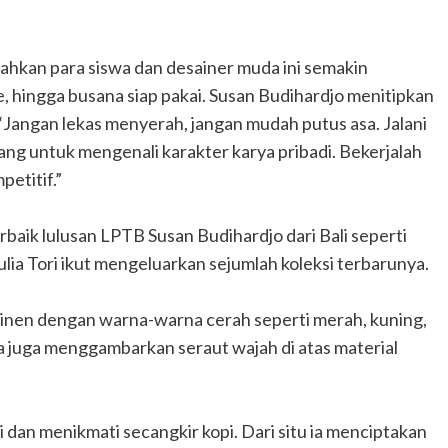
hkan para siswa dan desainer muda ini semakin
, hingga busana siap pakai. Susan Budihardjo menitipkan
Jangan lekas menyerah, jangan mudah putus asa. Jalani
ang untuk mengenali karakter karya pribadi. Bekerjalah
petitif.”
rbaik lulusan LPTB Susan Budihardjo dari Bali seperti
ulia Tori ikut mengeluarkan sejumlah koleksi terbarunya.
 linen dengan warna-warna cerah seperti merah, kuning,
a juga menggambarkan seraut wajah di atas material
i dan menikmati secangkir kopi. Dari situ ia menciptakan