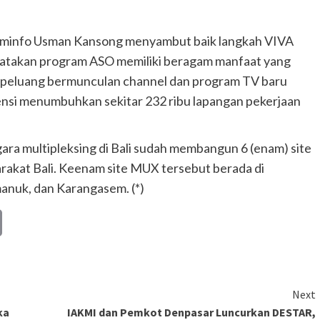
kominfo Usman Kansong menyambut baik langkah VIVA
takan program ASO memiliki beragam manfaat yang
a peluang bermunculan channel dan program TV baru
ensi menumbuhkan sekitar 232 ribu lapangan pekerjaan
ra multipleksing di Bali sudah membangun 6 (enam) site
rakat Bali. Keenam site MUX tersebut berada di
manuk, dan Karangasem. (*)
Copy
Link
Next
ka
IAKMI dan Pemkot Denpasar Luncurkan DESTAR,