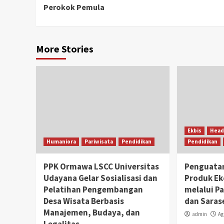
Reading
Perokok Pemula
More Stories
Ekbis
Head
Humaniora
Pariwisata
Pendidikan
Pendidikan
PPK Ormawa LSCC Universitas
Penguata
Udayana Gelar Sosialisasi dan
Produk Ek
Pelatihan Pengembangan
melalui P
Desa Wisata Berbasis
dan Saras
Manajemen, Budaya, dan
admin
Ag