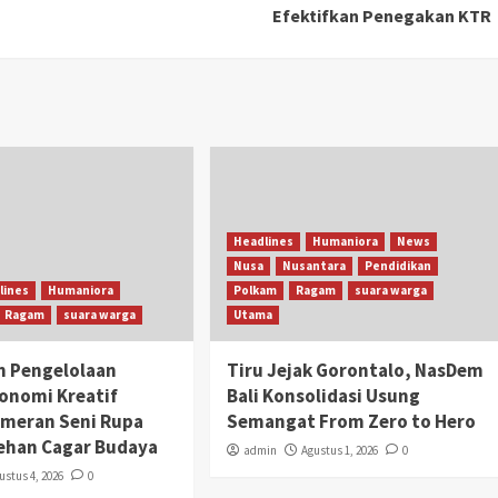
Efektifkan Penegakan KTR
Headlines
Humaniora
News
Nusa
Nusantara
Pendidikan
lines
Humaniora
Polkam
Ragam
suara warga
Ragam
suara warga
Utama
n Pengelolaan
Tiru Jejak Gorontalo, NasDem
onomi Kreatif
Bali Konsolidasi Usung
ameran Seni Rupa
Semangat From Zero to Hero
ehan Cagar Budaya
admin
Agustus 1, 2026
0
ustus 4, 2026
0