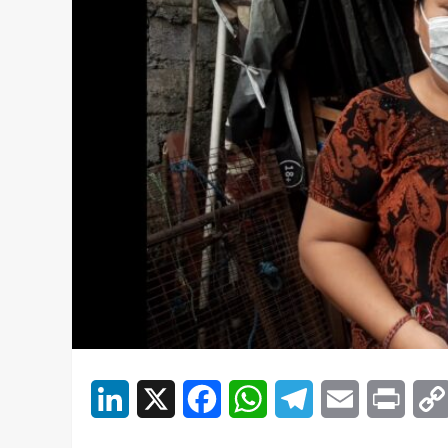
LinkedIn
X
Facebook
WhatsApp
Telegram
Email
Print