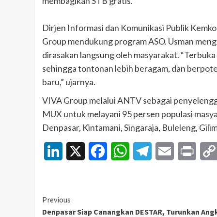
membagikan STB gratis.
Dirjen Informasi dan Komunikasi Publik Kem
Group mendukung program ASO. Usman menga
dirasakan langsung oleh masyarakat. “Terbuk
sehingga tontonan lebih beragam, dan berpot
baru,” ujarnya.
VIVA Group melalui ANTV sebagai penyelengga
MUX untuk melayani 95 persen populasi masya
Denpasar, Kintamani, Singaraja, Buleleng, Gili
LinkedIn
X
Facebook
WhatsApp
Telegram
Email
Print
Continue
Previous
Denpasar Siap Canangkan DESTAR, Turunkan Ang