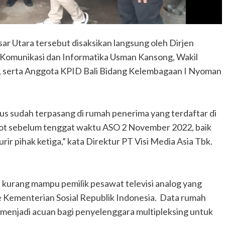
sar Utara tersebut disaksikan langsung oleh Dirjen
 Komunikasi dan Informatika Usman Kansong, Wakil
, serta Anggota KPID Bali Bidang Kelembagaan I Nyoman
s sudah terpasang di rumah penerima yang terdaftar di
enjot sebelum tenggat waktu ASO 2 November 2022, baik
rir pihak ketiga,” kata Direktur PT Visi Media Asia Tbk.
 kurang mampu pemilik pesawat televisi analog yang
Kementerian Sosial Republik Indonesia. Data rumah
enjadi acuan bagi penyelenggara multipleksing untuk