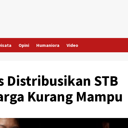
wisata
Opini
Humaniora
Video
s Distribusikan STB
uarga Kurang Mampu