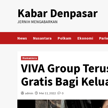
Skip
Kabar Denpasar
to
content
JERNIH MENGABARKAN
News
Nusantara
Polkam
Ekonomi
Pari
Humaniora
VIVA Group Teru
Gratis Bagi Kel
admin
Mei 11, 2022
0