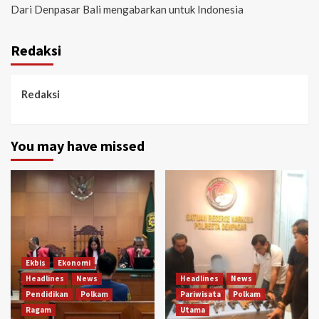
Dari Denpasar Bali mengabarkan untuk Indonesia
Redaksi
Redaksi
You may have missed
Ekbis
Ekonomi
Headlines
News
Headlines
News
Pendidikan
Polkam
Pariwisata
Polkam
Ragam
Utama