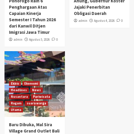
Ponorogo Raih 6
Anung, Gubernur Koster
Penghargaan Atas
Jajaki Penerbitan
Capaian Kinerja
Obligasi Daerah
Semester I Tahun 2026
admin
Agustus 4, 2026
0
dari Kanwil Ditjen
Imigrasi Jawa Timur
admin
Agustus 5, 2026
0
Ekbis
Ekonomi
Headlines
News
Nusantara
Pariwisata
Ragam
suara warga
Utama
Baru Dibuka, Mal Sira
Village Grand Outlet Bali