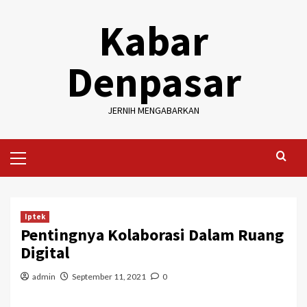
Skip
Kabar
to
content
Denpasar
JERNIH MENGABARKAN
Primary
Menu
Iptek
Pentingnya Kolaborasi Dalam Ruang
Digital
admin
September 11, 2021
0