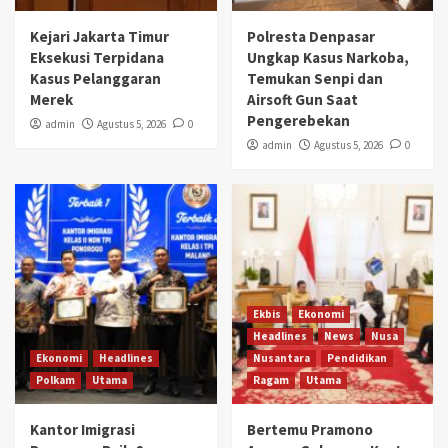
Kejari Jakarta Timur
Polresta Denpasar
Eksekusi Terpidana
Ungkap Kasus Narkoba,
Kasus Pelanggaran
Temukan Senpi dan
Merek
Airsoft Gun Saat
Pengerebekan
admin
Agustus 5, 2026
0
admin
Agustus 5, 2026
0
Ekbis
Ekonomi
Headlines
News
Nusa
Ekonomi
Headlines
Nusantara
Pendidikan
Polkam
Utama
Ragam
Utama
Kantor Imigrasi
Bertemu Pramono