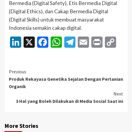
Bermedia (Digital Safety), Etis Bermedia Digital
(Digital Ethics), dan Cakap Bermedia Digital
(Digital Skills) untuk membuat masyarakat
Indonesia semakin cakap digital.
LinkedIn
X
Facebook
WhatsApp
Telegram
Email
Print
Copy
Link
Continue
Previous
Produk Rekayasa Genetika Sejalan Dengan Pertanian
Reading
Organik
Next
3 Hal yang Boleh Dilakukan di Media Sosial Saat ini
More Stories