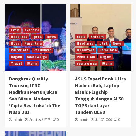
Ekbis
Ekonomi
Headlines
Iptek
News
Ekbis
Ekonomi
Nusa
Nusantara
Headlines
Iptek
News
Pariwisata
Pendidikan
Nusantara
Pariwisata
Ragam
suara warga
Pendidikan
Ragam
Travel
Utama
suara warga
Utama
Dongkrak Quality
ASUS ExpertBook Ultra
Tourism, ITDC
Hadir di Bali, Laptop
Hadirkan Pertunjukan
Bisnis Flagship
Seni Visual Modern
Tangguh dengan AI 50
‘Cipta Rwa Loka’ di The
TOPS dan Layar
Nusa Dua
Tandem OLED
admin
Agustus 2, 2026
0
admin
Juli 30, 2026
0