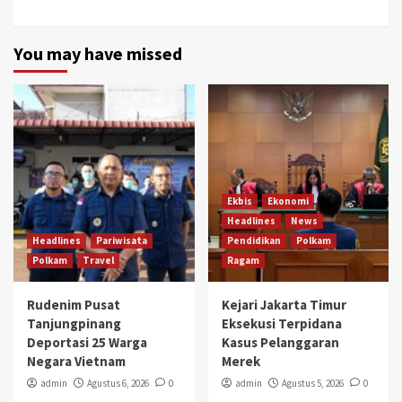
You may have missed
Ekbis
Ekonomi
Headlines
News
Headlines
Pariwisata
Pendidikan
Polkam
Polkam
Travel
Ragam
Rudenim Pusat
Kejari Jakarta Timur
Tanjungpinang
Eksekusi Terpidana
Deportasi 25 Warga
Kasus Pelanggaran
Negara Vietnam
Merek
admin
Agustus 6, 2026
0
admin
Agustus 5, 2026
0