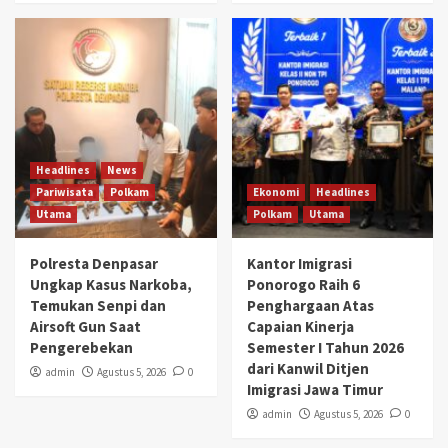
Headlines
News
Pariwisata
Polkam
Ekonomi
Headlines
Utama
Polkam
Utama
Polresta Denpasar
Kantor Imigrasi
Ungkap Kasus Narkoba,
Ponorogo Raih 6
Temukan Senpi dan
Penghargaan Atas
Airsoft Gun Saat
Capaian Kinerja
Pengerebekan
Semester I Tahun 2026
dari Kanwil Ditjen
admin
Agustus 5, 2026
0
Imigrasi Jawa Timur
admin
Agustus 5, 2026
0