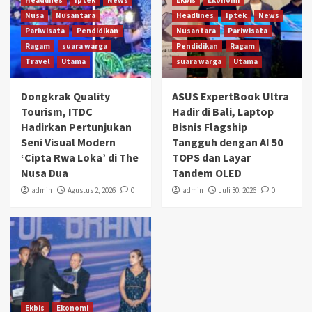
Headlines
Iptek
News
Ekbis
Ekonomi
Nusa
Nusantara
Headlines
Iptek
News
Pariwisata
Pendidikan
Nusantara
Pariwisata
Ragam
suara warga
Pendidikan
Ragam
Travel
Utama
suara warga
Utama
Dongkrak Quality
ASUS ExpertBook Ultra
Tourism, ITDC
Hadir di Bali, Laptop
Hadirkan Pertunjukan
Bisnis Flagship
Seni Visual Modern
Tangguh dengan AI 50
‘Cipta Rwa Loka’ di The
TOPS dan Layar
Nusa Dua
Tandem OLED
admin
Agustus 2, 2026
0
admin
Juli 30, 2026
0
Ekbis
Ekonomi