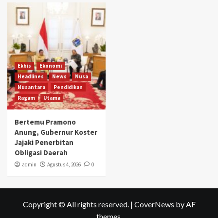
Ekbis
Ekonomi
Headlines
News
Nusa
Nusantara
Pendidikan
Ragam
Utama
Bertemu Pramono
Anung, Gubernur Koster
Jajaki Penerbitan
Obligasi Daerah
admin
Agustus 4, 2026
0
Copyright © All rights reserved.
|
CoverNews
by AF
themes.