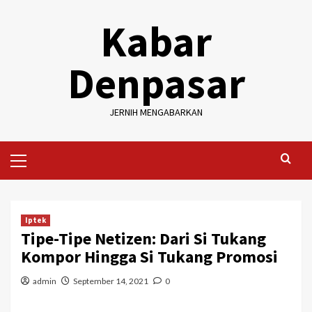
Skip
Kabar
to
content
Denpasar
JERNIH MENGABARKAN
Primary
Menu
Iptek
Tipe-Tipe Netizen: Dari Si Tukang
Kompor Hingga Si Tukang Promosi
admin
September 14, 2021
0