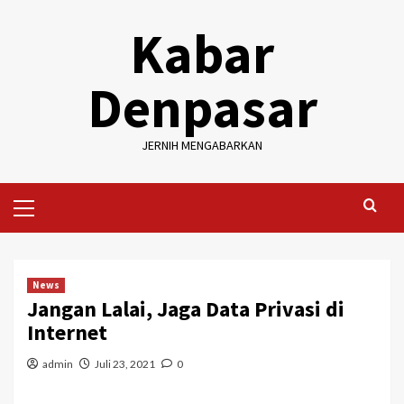
Skip
Kabar
to
content
Denpasar
JERNIH MENGABARKAN
Primary
Menu
News
Jangan Lalai, Jaga Data Privasi di
Internet
admin
Juli 23, 2021
0