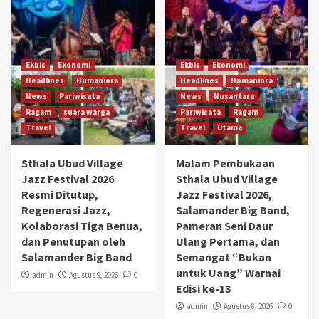
Ekbis
Ekonomi
Ekbis
Ekonomi
Headlines
Humaniora
Headlines
Humaniora
News
Pariwisata
News
Nusantara
Ragam
suara warga
Pariwisata
Ragam
Travel
Travel
Utama
Sthala Ubud Village
Malam Pembukaan
Jazz Festival 2026
Sthala Ubud Village
Resmi Ditutup,
Jazz Festival 2026,
Regenerasi Jazz,
Salamander Big Band,
Kolaborasi Tiga Benua,
Pameran Seni Daur
dan Penutupan oleh
Ulang Pertama, dan
Salamander Big Band
Semangat “Bukan
untuk Uang” Warnai
admin
Agustus 9, 2026
0
Edisi ke-13
admin
Agustus 8, 2026
0