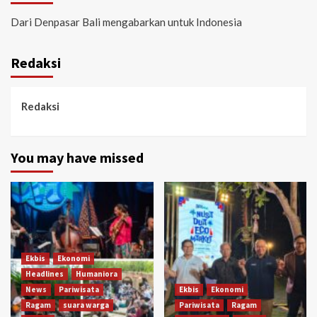
Dari Denpasar Bali mengabarkan untuk Indonesia
Redaksi
Redaksi
You may have missed
Ekbis
Ekonomi
Headlines
Humaniora
News
Pariwisata
Ekbis
Ekonomi
Ragam
suara warga
Pariwisata
Ragam