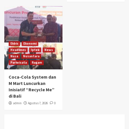
Ekbis
Ekonomi
Headlines
Iptek
News
Nusa
Nusantara
Pariwisata
Ragam
Coca-Cola System dan
M Mart Luncurkan
Inisiatif “Recycle Me”
di Bali
admin
Agustus 7, 2026
0