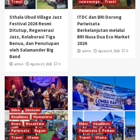
Travel
suara warga
Travel
Sthala Ubud Village Jazz
ITDC dan BRI Dorong
Festival 2026 Resmi
Pariwisata
Ditutup, Regenerasi
Berkelanjutan melalui
Jazz, Kolaborasi Tiga
BRI Nusa Dua Eco Market
Benua, dan Penutupan
2026
oleh Salamander Big
admin
Agustus 9, 2026
0
Band
admin
Agustus 9, 2026
0
Ekbis
Ekonomi
Headlines
Humaniora
News
Nusantara
Ekbis
Headlines
Pariwisata
Ragam
Pariwisata
Polkam
Travel
Utama
Travel
Utama