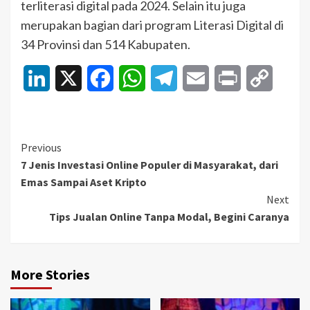
terliterasi digital pada 2024. Selain itu juga
merupakan bagian dari program Literasi Digital di
34 Provinsi dan 514 Kabupaten.
LinkedIn
X
Facebook
WhatsApp
Telegram
Email
Print
Copy
Link
Continue
Previous
7 Jenis Investasi Online Populer di Masyarakat, dari
Reading
Emas Sampai Aset Kripto
Next
Tips Jualan Online Tanpa Modal, Begini Caranya
More Stories