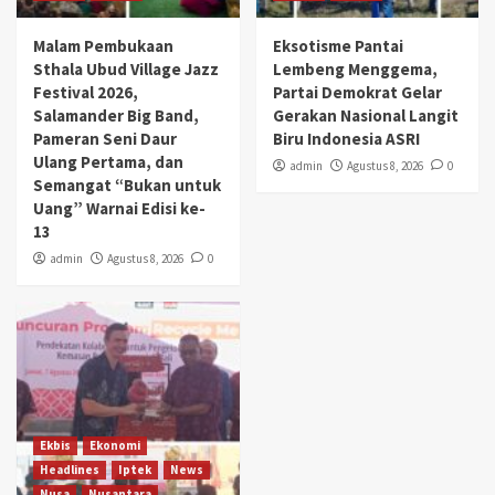
Malam Pembukaan
Eksotisme Pantai
Sthala Ubud Village Jazz
Lembeng Menggema,
Festival 2026,
Partai Demokrat Gelar
Salamander Big Band,
Gerakan Nasional Langit
Pameran Seni Daur
Biru Indonesia ASRI
Ulang Pertama, dan
admin
Agustus 8, 2026
0
Semangat “Bukan untuk
Uang” Warnai Edisi ke-
13
admin
Agustus 8, 2026
0
Ekbis
Ekonomi
Headlines
Iptek
News
Nusa
Nusantara