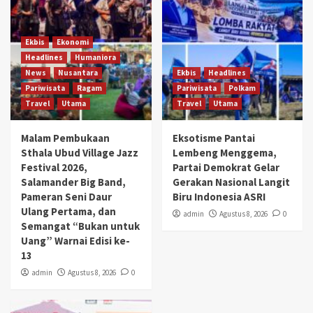
Ekbis
Ekonomi
Headlines
Humaniora
News
Nusantara
Ekbis
Headlines
Pariwisata
Ragam
Pariwisata
Polkam
Travel
Utama
Travel
Utama
Malam Pembukaan
Eksotisme Pantai
Sthala Ubud Village Jazz
Lembeng Menggema,
Festival 2026,
Partai Demokrat Gelar
Salamander Big Band,
Gerakan Nasional Langit
Pameran Seni Daur
Biru Indonesia ASRI
Ulang Pertama, dan
admin
Agustus 8, 2026
0
Semangat “Bukan untuk
Uang” Warnai Edisi ke-
13
admin
Agustus 8, 2026
0