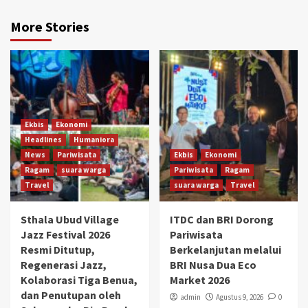
More Stories
Ekbis
Ekonomi
Headlines
Humaniora
News
Pariwisata
Ekbis
Ekonomi
Ragam
suara warga
Pariwisata
Ragam
Travel
suara warga
Travel
Sthala Ubud Village
ITDC dan BRI Dorong
Jazz Festival 2026
Pariwisata
Resmi Ditutup,
Berkelanjutan melalui
Regenerasi Jazz,
BRI Nusa Dua Eco
Kolaborasi Tiga Benua,
Market 2026
dan Penutupan oleh
admin
Agustus 9, 2026
0