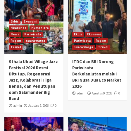
Ekbis
Ekonomi
Headlines
Humaniora
News
Pariwisata
Ekbis
Ekonomi
Ragam
suara warga
Pariwisata
Ragam
Travel
suara warga
Travel
Sthala Ubud Village Jazz
ITDC dan BRI Dorong
Festival 2026 Resmi
Pariwisata
Ditutup, Regenerasi
Berkelanjutan melalui
Jazz, Kolaborasi Tiga
BRI Nusa Dua Eco Market
Benua, dan Penutupan
2026
oleh Salamander Big
admin
Agustus 9, 2026
0
Band
admin
Agustus 9, 2026
0