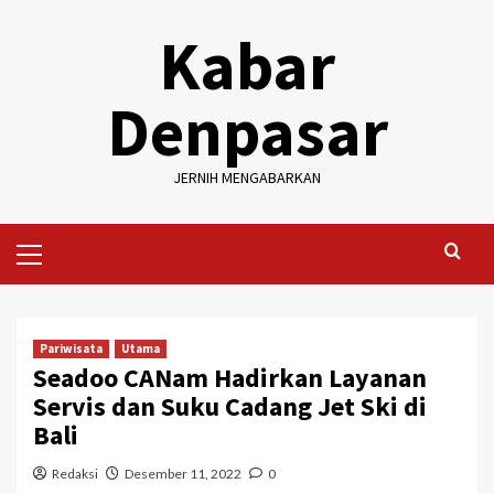
Skip
Kabar
to
content
Denpasar
JERNIH MENGABARKAN
Primary
Menu
Pariwisata
Utama
Seadoo CANam Hadirkan Layanan
Servis dan Suku Cadang Jet Ski di
Bali
Redaksi
Desember 11, 2022
0