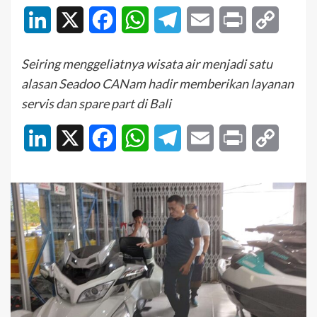
LinkedIn
X
Facebook
WhatsApp
Telegram
Email
Print
Copy
Link
Seiring menggeliatnya wisata air menjadi satu
alasan Seadoo CANam hadir memberikan layanan
servis dan spare part di Bali
LinkedIn
X
Facebook
WhatsApp
Telegram
Email
Print
Copy
Link