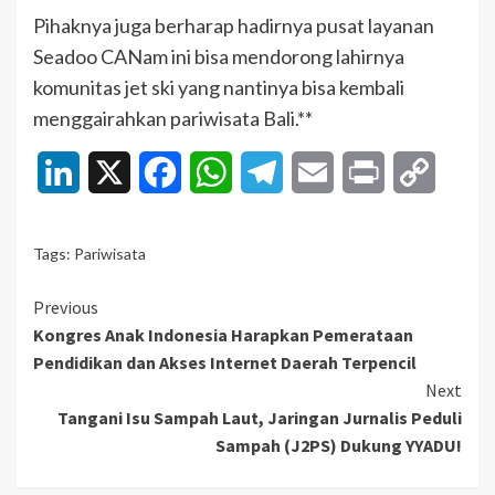
Pihaknya juga berharap hadirnya pusat layanan
Seadoo CANam ini bisa mendorong lahirnya
komunitas jet ski yang nantinya bisa kembali
menggairahkan pariwisata Bali.**
LinkedIn
X
Facebook
WhatsApp
Telegram
Email
Print
Copy
Link
Tags:
Pariwisata
Continue
Previous
Kongres Anak Indonesia Harapkan Pemerataan
Reading
Pendidikan dan Akses Internet Daerah Terpencil
Next
Tangani Isu Sampah Laut, Jaringan Jurnalis Peduli
Sampah (J2PS) Dukung YYADU!