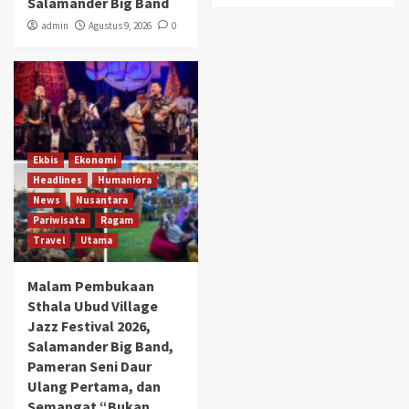
Salamander Big Band
admin
Agustus 9, 2026
0
Ekbis
Ekonomi
Headlines
Humaniora
News
Nusantara
Pariwisata
Ragam
Travel
Utama
Malam Pembukaan
Sthala Ubud Village
Jazz Festival 2026,
Salamander Big Band,
Pameran Seni Daur
Ulang Pertama, dan
Semangat “Bukan