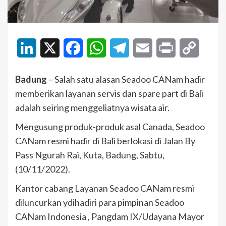
LinkedIn
X
Facebook
WhatsApp
Telegram
Email
Print
Copy
Link
Badung
– Salah satu alasan Seadoo CANam hadir
memberikan layanan servis dan spare part di Bali
adalah seiring menggeliatnya wisata air.
Mengusung produk-produk asal Canada, Seadoo
CANam resmi hadir di Bali berlokasi di Jalan By
Pass Ngurah Rai, Kuta, Badung, Sabtu,
(10/11/2022).
Kantor cabang Layanan Seadoo CANam resmi
diluncurkan ydihadiri para pimpinan Seadoo
CANam Indonesia , Pangdam IX/Udayana Mayor